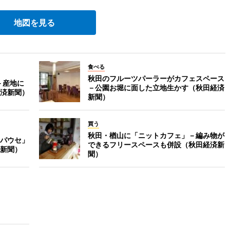
地図を見る
食べる
秋田のフルーツパーラーがカフェスペース
－産地に
－公園お堀に面した立地生かす（秋田経済
済新聞）
新聞）
買う
秋田・楢山に「ニットカフェ」－編み物が
パウセ」
できるフリースペースも併設（秋田経済新
新聞）
聞）