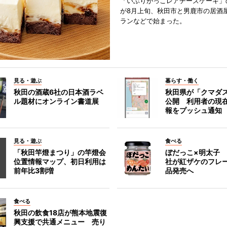
「いぶりがっこレアチーズケーキ」
が8月上旬、秋田市と男鹿市の居酒
ランなどで始まった。
見る・遊ぶ
暮らす・働く
秋田の酒蔵6社の日本酒ラベ
秋田県が「クマダ
ル題材にオンライン書道展
公開 利用者の現
報をプッシュ通知
見る・遊ぶ
食べる
「秋田竿燈まつり」の竿燈会
ぼだっこ×明太子
位置情報マップ、初日利用は
社が紅ザケのフレ
前年比3割増
品発売へ
食べる
秋田の飲食18店が熊本地震復
興支援で共通メニュー 売り