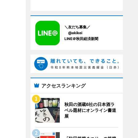
＼友だち募集／
@akikei
LINE＠秋田経済新聞
アクセスランキング
秋田の酒蔵6社の日本酒ラ
ベル題材にオンライン書道
展