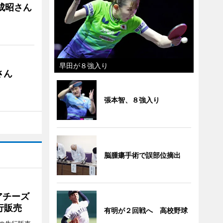
成昭さん
早田が８強入り
さん
張本智、８強入り
脳腫瘍手術で誤部位摘出
アチーズ
行販売
有明が２回戦へ 高校野球