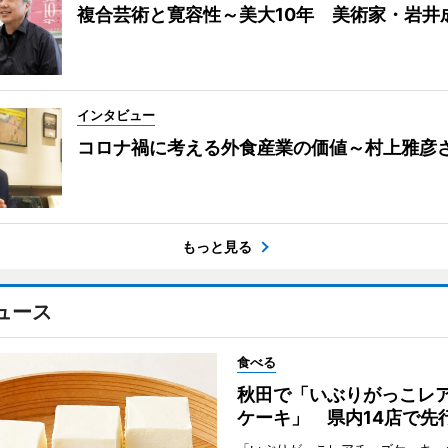
複合芸術と寛容性～美大10年 美術家・岩井
インタビュー
コロナ禍に考える外食産業の価値～村上雅彦
もっと見る
ュース
食べる
秋田で「いぶりがっこレ
ケーキ」 県内14店で先