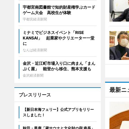
宇都宮南図書館で知的財産権学ぶカード
ゲーム大会 高校生が体験
宇都宮経済新聞
ミナミでビジネスイベント「RISE
KANSAI」 起業家やクリエーター一堂
に
なんば経済新聞
金沢・近江町市場入り口に肉まん「まん
ぷく屋」 能登から移住、熊本支援も
金沢経済新聞
最新ニ
プレスリリース
【新日本海フェリー】公式アプリをリリー
スしました！
秋田・男鹿「蔵サウナと文化財の宿 森長」