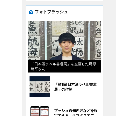
フォトフラッシュ
「日本酒ラベル書道展」を企画した尾形
翔平さん
「第1回 日本酒ラベル書道
展」の作例
プッシュ通知内容などを設
定できる「クマダスアプ