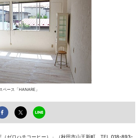
スペース「HANARE」
EE（ゼロハチコーヒー）」（秋田市山王新町、TEL
018-893-