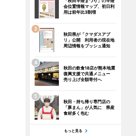
「秋田竿燈まつり」の竿燈
会位置情報マップ、初日利
用は前年比3割増
秋田県が「クマダスアプ
リ」公開 利用者の現在地
周辺情報をプッシュ通知
秋田の飲食18店が熊本地震
復興支援で共通メニュー
売り上げ全額寄付へ
秋田・持ち帰り専門店の
「豚まん」が人気に 県産
食材多く包む
もっと見る