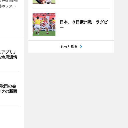
の先行販売
屋やレスト
日本、８日豪州戦 ラグビ
ー
もっと見る
スアプリ」
在地周辺情
 秋田の会
ークの新商