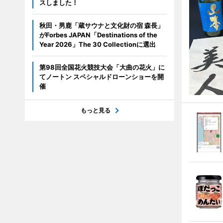
スしました！
秋田・男鹿「蔵サウナと文化財の宿 森長」
がForbes JAPAN「Destinations of the
Year 2026」The 30 Collectionに選出
第98回全国花火競技大会「大曲の花火」に
てノートン スペシャルドローンショーを開
催
もっと見る