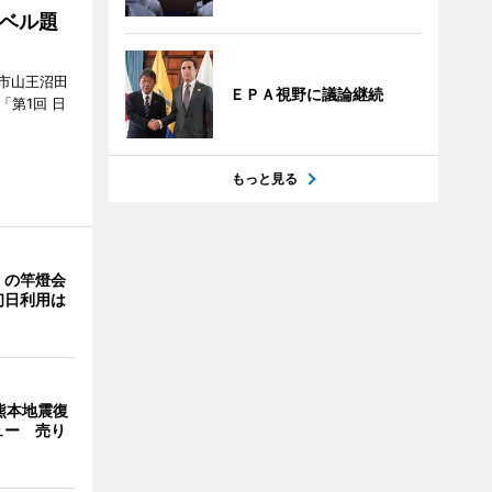
ベル題
市山王沼田
ＥＰＡ視野に議論継続
「第1回 日
もっと見る
」の竿燈会
初日利用は
熊本地震復
ュー 売り