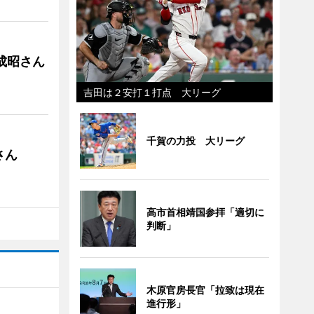
成昭さん
吉田は２安打１打点 大リーグ
千賀の力投 大リーグ
さん
高市首相靖国参拝「適切に
判断」
木原官房長官「拉致は現在
進行形」