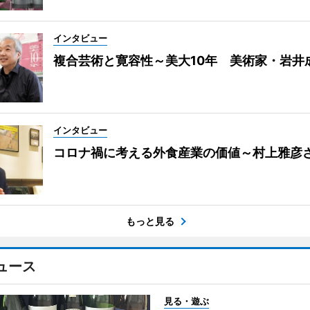
インタビュー
複合芸術と寛容性～美大10年 美術家・岩井
インタビュー
コロナ禍に考える外食産業の価値～村上雅彦
もっと見る
ュース
見る・遊ぶ