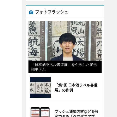
フォトフラッシュ
「日本酒ラベル書道展」を企画した尾形
翔平さん
「第1回 日本酒ラベル書道
展」の作例
プッシュ通知内容などを設
定できる「クマダスアプ