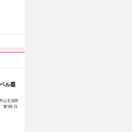
ベル題
市山王沼田
「第1回 日