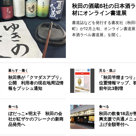
秋田の酒蔵6社の日本酒ラ
材にオンライン書道展
書道誌などを発行する書友社（秋田
町）が12月上旬、オンライン書道展
本酒ラベル書道展」を開く。
暮らす・働く
見る・遊ぶ
秋田県が「クマダスアプリ」
「秋田竿燈まつり
公開 利用者の現在地周辺情
位置情報マップ、
報をプッシュ通知
前年比3割増
食べる
食べる
ぼだっこ×明太子 秋田の会
秋田の飲食18店が
社が紅ザケのフレークの新商
興支援で共通メニ
品発売へ
上げ全額寄付へ