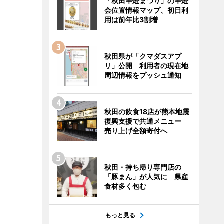
「秋田竿燈まつり」の竿燈
会位置情報マップ、初日利
用は前年比3割増
秋田県が「クマダスアプ
リ」公開 利用者の現在地
周辺情報をプッシュ通知
秋田の飲食18店が熊本地震
復興支援で共通メニュー
売り上げ全額寄付へ
秋田・持ち帰り専門店の
「豚まん」が人気に 県産
食材多く包む
もっと見る