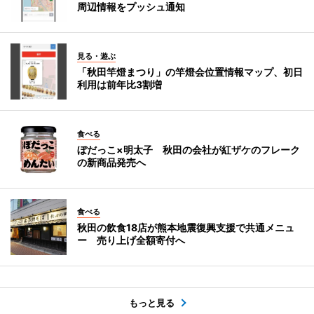
周辺情報をプッシュ通知
見る・遊ぶ
「秋田竿燈まつり」の竿燈会位置情報マップ、初日
利用は前年比3割増
食べる
ぼだっこ×明太子 秋田の会社が紅ザケのフレーク
の新商品発売へ
食べる
秋田の飲食18店が熊本地震復興支援で共通メニュ
ー 売り上げ全額寄付へ
もっと見る