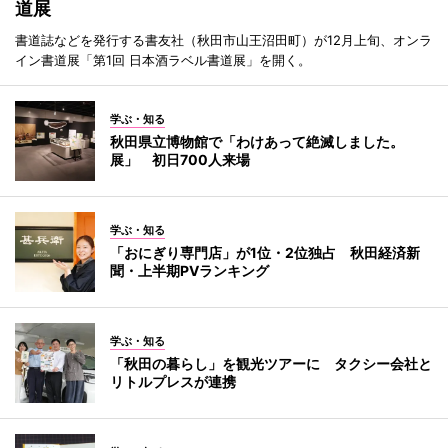
道展
書道誌などを発行する書友社（秋田市山王沼田町）が12月上旬、オンラ
イン書道展「第1回 日本酒ラベル書道展」を開く。
学ぶ・知る
秋田県立博物館で「わけあって絶滅しました。
展」 初日700人来場
学ぶ・知る
「おにぎり専門店」が1位・2位独占 秋田経済新
聞・上半期PVランキング
学ぶ・知る
「秋田の暮らし」を観光ツアーに タクシー会社と
リトルプレスが連携