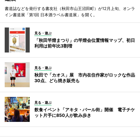
書道誌などを発行する書友社（秋田市山王沼田町）が12月上旬、オンラ
イン書道展「第1回 日本酒ラベル書道展」を開く。
見る・遊ぶ
「秋田竿燈まつり」の竿燈会位置情報マップ、初日
利用は前年比3割増
見る・遊ぶ
秋田で「カオス」展 市内在住作家がロックな作品
30点、どら焼き販売も
見る・遊ぶ
飲食イベント「アキタ・バール街」開催 電子チケ
ット片手に850人が飲み歩き