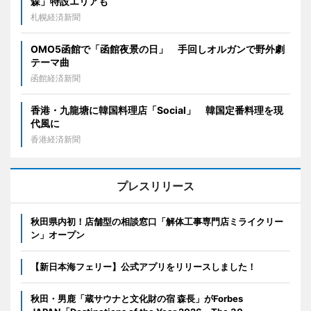
森」特設エリアも
札幌経済新聞
OMO5函館で「函館夜景の日」 手回しオルガンで野外劇
テーマ曲
函館経済新聞
香港・九龍塘に韓国料理店「Social」 韓国定番料理を現
代風に
香港経済新聞
プレスリリース
秋田県内初！店舗型の相談窓口「解体工事専門店ミライクリー
ン」オープン
【新日本海フェリー】公式アプリをリリースしました！
秋田・男鹿「蔵サウナと文化財の宿 森長」がForbes