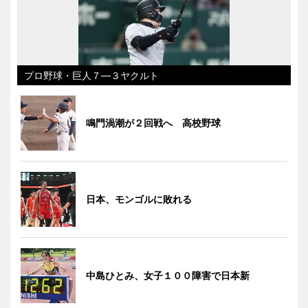
プロ野球・巨人７―３ヤクルト
鳴門渦潮が２回戦へ 高校野球
日本、モンゴルに敗れる
中島ひとみ、女子１００障害で日本新