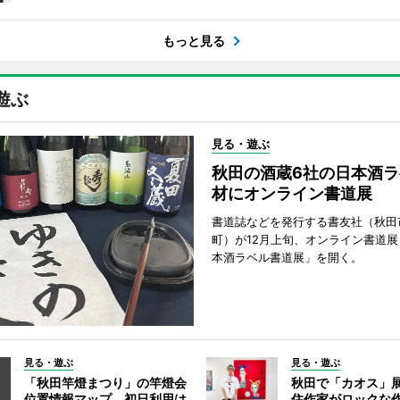
もっと見る
遊ぶ
見る・遊ぶ
秋田の酒蔵6社の日本酒ラ
材にオンライン書道展
書道誌などを発行する書友社（秋田
町）が12月上旬、オンライン書道展
本酒ラベル書道展」を開く。
見る・遊ぶ
見る・遊ぶ
「秋田竿燈まつり」の竿燈会
秋田で「カオス」
位置情報マップ、初日利用は
住作家がロックな作