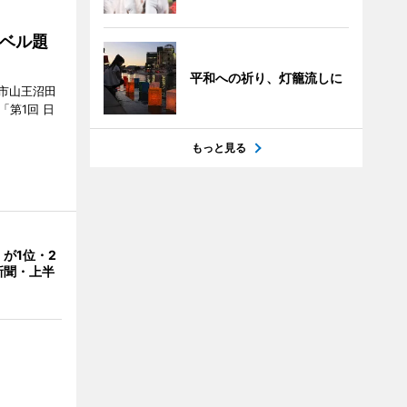
ベル題
平和への祈り、灯籠流しに
市山王沼田
「第1回 日
もっと見る
が1位・2
新聞・上半