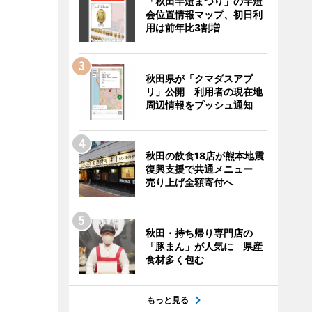
「秋田竿燈まつり」の竿燈
会位置情報マップ、初日利
用は前年比3割増
秋田県が「クマダスアプ
リ」公開 利用者の現在地
周辺情報をプッシュ通知
秋田の飲食18店が熊本地震
復興支援で共通メニュー
売り上げ全額寄付へ
秋田・持ち帰り専門店の
「豚まん」が人気に 県産
食材多く包む
もっと見る