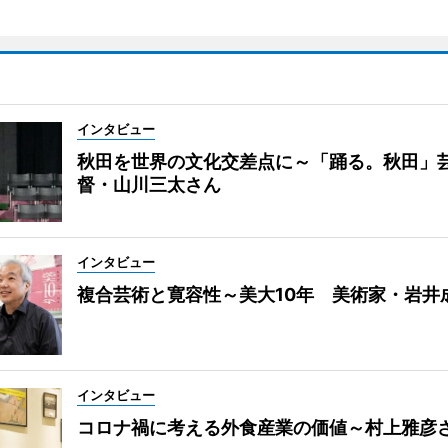
インタビュー
秋田を世界の文化交差点に～「踊る。秋田」
督・山川三太さん
インタビュー
複合芸術と寛容性～美大10年 美術家・岩井
インタビュー
コロナ禍に考える外食産業の価値～村上雅彦