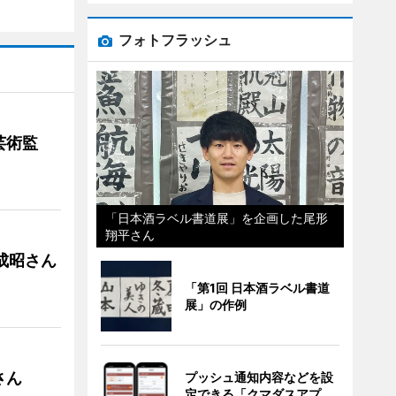
フォトフラッシュ
芸術監
「日本酒ラベル書道展」を企画した尾形
翔平さん
成昭さん
「第1回 日本酒ラベル書道
展」の作例
さん
プッシュ通知内容などを設
定できる「クマダスアプ