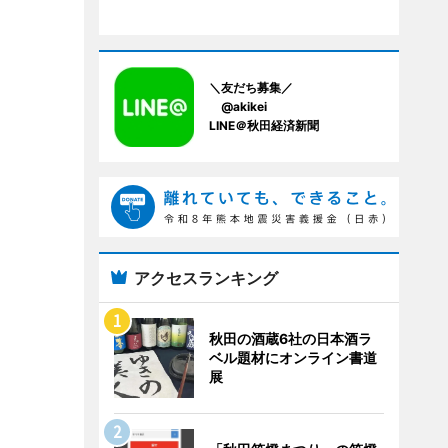
＼友だち募集／
@akikei
LINE＠秋田経済新聞
アクセスランキング
秋田の酒蔵6社の日本酒ラ
ベル題材にオンライン書道
展