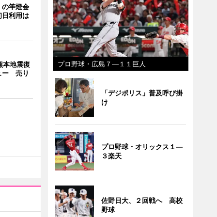
」の竿燈会
初日利用は
プロ野球・広島７―１１巨人
熊本地震復
ュー 売り
「デジポリス」普及呼び掛
け
プロ野球・オリックス１―
３楽天
佐野日大、２回戦へ 高校
野球