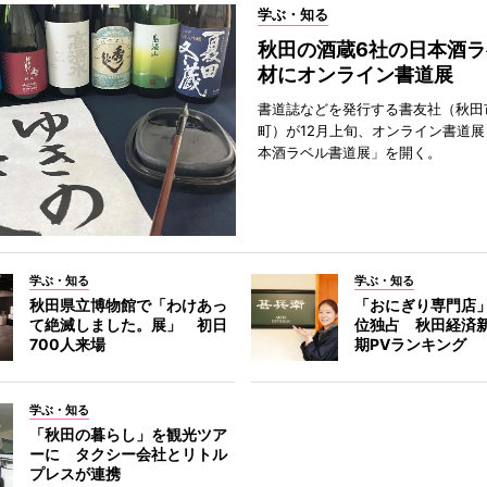
学ぶ・知る
秋田の酒蔵6社の日本酒ラ
材にオンライン書道展
書道誌などを発行する書友社（秋田
町）が12月上旬、オンライン書道展
本酒ラベル書道展」を開く。
学ぶ・知る
学ぶ・知る
秋田県立博物館で「わけあっ
「おにぎり専門店」
て絶滅しました。展」 初日
位独占 秋田経済
700人来場
期PVランキング
学ぶ・知る
「秋田の暮らし」を観光ツア
ーに タクシー会社とリトル
プレスが連携