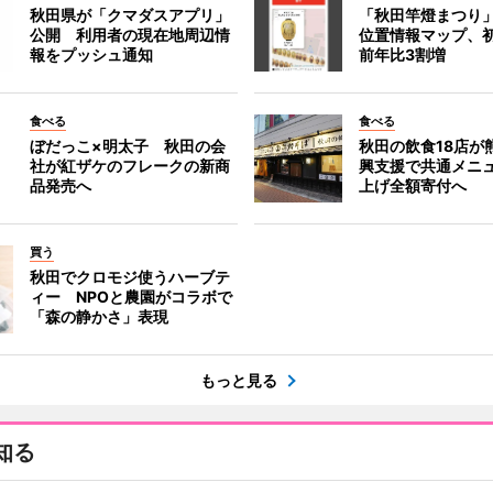
秋田県が「クマダスアプリ」
「秋田竿燈まつり
公開 利用者の現在地周辺情
位置情報マップ、
報をプッシュ通知
前年比3割増
食べる
食べる
ぼだっこ×明太子 秋田の会
秋田の飲食18店が
社が紅ザケのフレークの新商
興支援で共通メニ
品発売へ
上げ全額寄付へ
買う
秋田でクロモジ使うハーブテ
ィー NPOと農園がコラボで
「森の静かさ」表現
もっと見る
知る