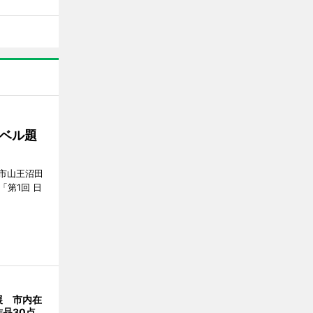
ベル題
市山王沼田
「第1回 日
展 市内在
品30点、