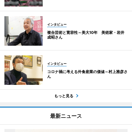
インタビュー
複合芸術と寛容性～美大10年 美術家・岩井
成昭さん
インタビュー
コロナ禍に考える外食産業の価値～村上雅彦さ
ん
もっと見る
最新ニュース