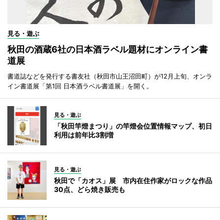
見る・遊ぶ
秋田の酒蔵6社の日本酒ラベル題材にオンライン書
道展
書道誌などを発行する書友社（秋田市山王沼田町）が12月上旬、オンラ
イン書道展「第1回 日本酒ラベル書道展」を開く。
見る・遊ぶ
「秋田竿燈まつり」の竿燈会位置情報マップ、初日
利用は前年比3割増
見る・遊ぶ
秋田で「カオス」展 市内在住作家がロックな作品
30点、どら焼き販売も