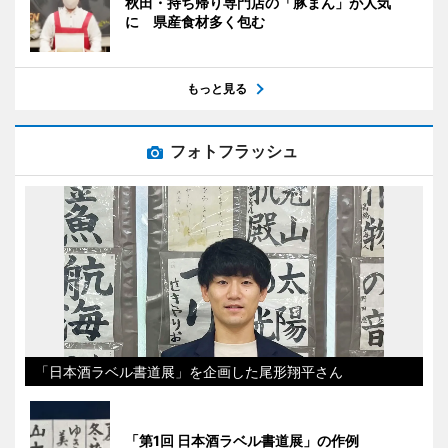
秋田・持ち帰り専門店の「豚まん」が人気
に 県産食材多く包む
もっと見る
フォトフラッシュ
「日本酒ラベル書道展」を企画した尾形翔平さん
「第1回 日本酒ラベル書道展」の作例