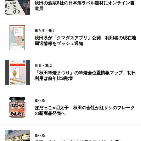
秋田の酒蔵6社の日本酒ラベル題材にオンライン書
道展
暮らす・働く
秋田県が「クマダスアプリ」公開 利用者の現在地
周辺情報をプッシュ通知
見る・遊ぶ
「秋田竿燈まつり」の竿燈会位置情報マップ、初日
利用は前年比3割増
食べる
ぼだっこ×明太子 秋田の会社が紅ザケのフレーク
の新商品発売へ
食べる