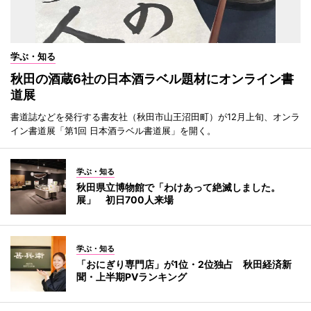
学ぶ・知る
秋田の酒蔵6社の日本酒ラベル題材にオンライン書
道展
書道誌などを発行する書友社（秋田市山王沼田町）が12月上旬、オンラ
イン書道展「第1回 日本酒ラベル書道展」を開く。
学ぶ・知る
秋田県立博物館で「わけあって絶滅しました。
展」 初日700人来場
学ぶ・知る
「おにぎり専門店」が1位・2位独占 秋田経済新
聞・上半期PVランキング