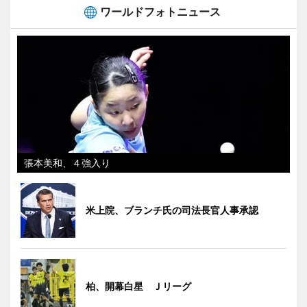
ワールドフォトニュース
張本美和、４強入り
米上院、ブランチ氏の司法長官人事承認
柏、開幕白星 Ｊリーグ