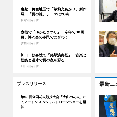
倉敷・美観地区で「希莉光あかり」新作
展 「夏の涼」テーマに28点
倉敷経済新聞
彦根で「ゆかたまつり」 今年で30回
目、浴衣姿の市民でにぎわう
彦根経済新聞
川口・歓喜院で「笑撃演奏怪」 音楽と
怪談と漫才で夏の夜を彩る
川口経済新聞
プレスリリース
最新ニ
第98回全国花火競技大会「大曲の花火」に
てノートン スペシャルドローンショーを開
催