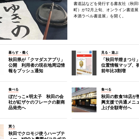
書道誌などを発行する書友社（秋田
町）が12月上旬、オンライン書道展
本酒ラベル書道展」を開く。
暮らす・働く
見る・遊ぶ
秋田県が「クマダスアプリ」
「秋田竿燈まつり
公開 利用者の現在地周辺情
位置情報マップ、
報をプッシュ通知
前年比3割増
食べる
食べる
ぼだっこ×明太子 秋田の会
秋田の飲食18店が
社が紅ザケのフレークの新商
興支援で共通メニ
品発売へ
上げ全額寄付へ
買う
秋田でクロモジ使うハーブテ
ィー NPOと農園がコラボで