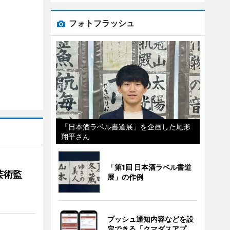
フォトフラッシュ
「日本酒ラベル書道展」を企画した尾形
翔平さん
「第1回 日本酒ラベル書道
芸術監
展」の作例
プッシュ通知内容などを設
定できる「クマダスアプ