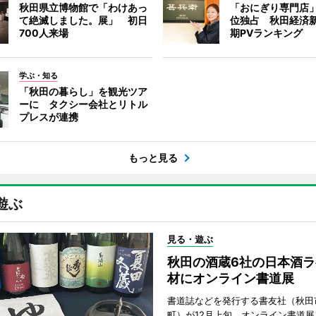
秋田県立博物館で「わけあっ
「おにぎり専門店」
て絶滅しました。展」 初日
位独占 秋田経済
700人来場
期PVランキング
学ぶ・知る
「秋田の暮らし」を観光ツア
ーに タクシー会社とリトル
プレスが連携
もっと見る
遊ぶ
見る・遊ぶ
秋田の酒蔵6社の日本酒ラ
材にオンライン書道展
書道誌などを発行する書友社（秋田
町）が12月上旬、オンライン書道展