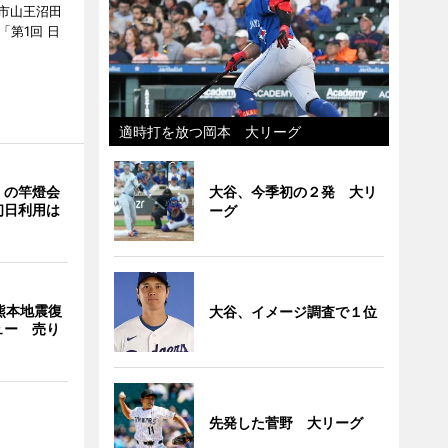
市山王沼田
「第1回 日
適時打を放つ岡本 大リーグ
」の竿燈会
大谷、今季初の２発 大リ
初日利用は
ーグ
熊本地震復
大谷、イメージ調査で１位
ュー 売り
先発した菅野 大リーグ