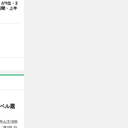
が1位・2
新聞・上半
ベル題
市山王沼田
「第1回 日