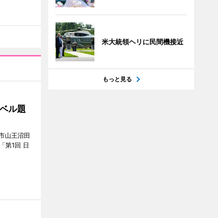
米大統領ヘリに民間機接近
もっと見る
ベル題
市山王沼田
「第1回 日