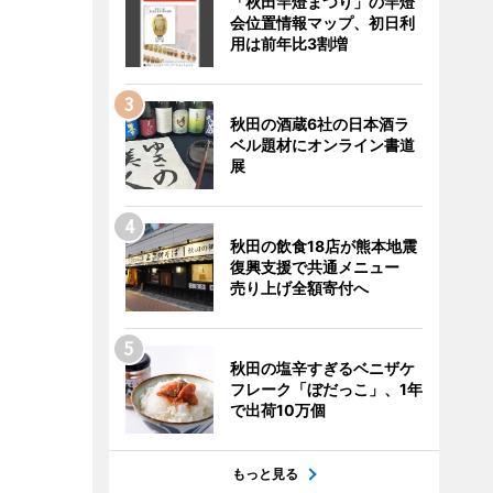
「秋田竿燈まつり」の竿燈
会位置情報マップ、初日利
用は前年比3割増
秋田の酒蔵6社の日本酒ラ
ベル題材にオンライン書道
展
秋田の飲食18店が熊本地震
復興支援で共通メニュー
売り上げ全額寄付へ
秋田の塩辛すぎるベニザケ
フレーク「ぼだっこ」、1年
で出荷10万個
もっと見る