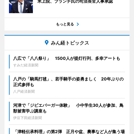
米上院、ブランチ氏の司法長官人事承認
もっと見る
みん経トピックス
八広で「八八祭り」 1500人が提灯行列、多幸アートも
すみだ経済新聞
八戸の「騎馬打毬」、若手騎手の姿勇ましく 20年ぶりの
正式参拝も
八戸経済新聞
河津で「ジビエバーガー体験」 小中学生30人が参加、鳥
獣被害学ぶ講座も
伊豆下田経済新聞
「津軽伝承料理」の第2弾 正月や盆、農事など人が集う場