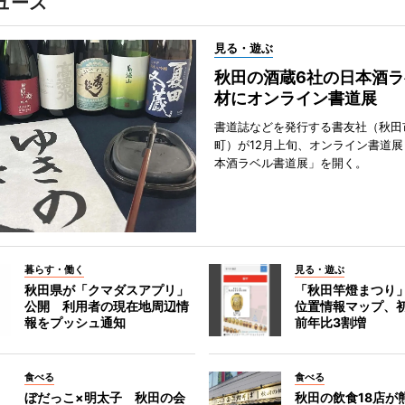
ュース
見る・遊ぶ
秋田の酒蔵6社の日本酒ラ
材にオンライン書道展
書道誌などを発行する書友社（秋田
町）が12月上旬、オンライン書道展
本酒ラベル書道展」を開く。
暮らす・働く
見る・遊ぶ
秋田県が「クマダスアプリ」
「秋田竿燈まつり
公開 利用者の現在地周辺情
位置情報マップ、
報をプッシュ通知
前年比3割増
食べる
食べる
ぼだっこ×明太子 秋田の会
秋田の飲食18店が