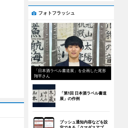
フォトフラッシュ
「日本酒ラベル書道展」を企画した尾形
翔平さん
「第1回 日本酒ラベル書道
展」の作例
プッシュ通知内容などを設
定できる「クマダスアプ