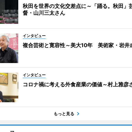
秋田を世界の文化交差点に～「踊る。秋田」
督・山川三太さん
インタビュー
複合芸術と寛容性～美大10年 美術家・岩井
インタビュー
コロナ禍に考える外食産業の価値～村上雅彦
もっと見る