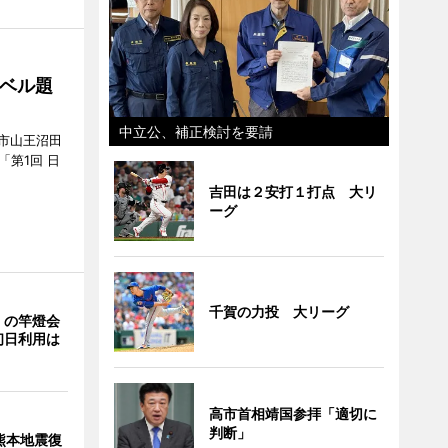
ベル題
中立公、補正検討を要請
市山王沼田
「第1回 日
吉田は２安打１打点 大リ
ーグ
千賀の力投 大リーグ
」の竿燈会
初日利用は
高市首相靖国参拝「適切に
判断」
熊本地震復