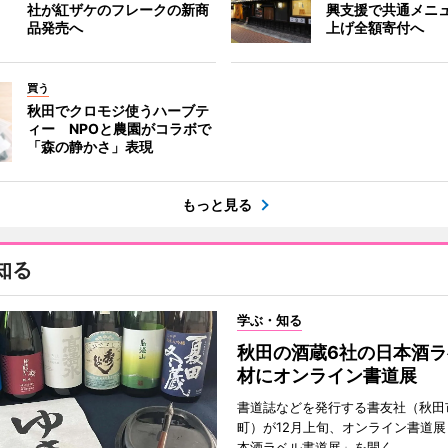
社が紅ザケのフレークの新商
興支援で共通メニ
品発売へ
上げ全額寄付へ
買う
秋田でクロモジ使うハーブテ
ィー NPOと農園がコラボで
「森の静かさ」表現
もっと見る
知る
学ぶ・知る
秋田の酒蔵6社の日本酒ラ
材にオンライン書道展
書道誌などを発行する書友社（秋田
町）が12月上旬、オンライン書道展
本酒ラベル書道展」を開く。