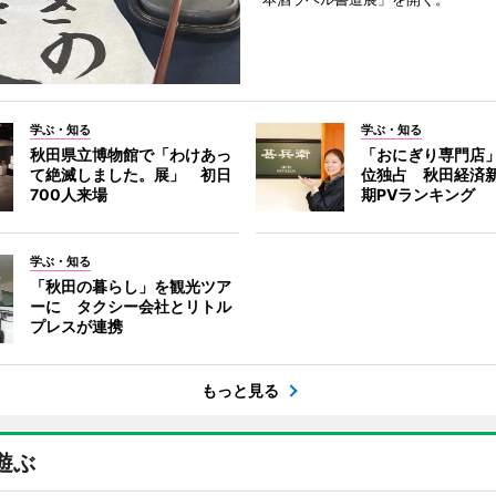
学ぶ・知る
学ぶ・知る
秋田県立博物館で「わけあっ
「おにぎり専門店」
て絶滅しました。展」 初日
位独占 秋田経済
700人来場
期PVランキング
学ぶ・知る
「秋田の暮らし」を観光ツア
ーに タクシー会社とリトル
プレスが連携
もっと見る
遊ぶ