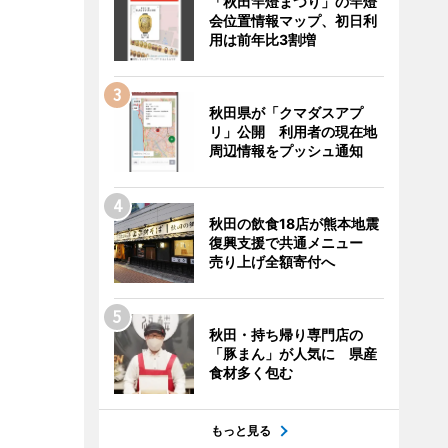
「秋田竿燈まつり」の竿燈
会位置情報マップ、初日利
用は前年比3割増
秋田県が「クマダスアプ
リ」公開 利用者の現在地
周辺情報をプッシュ通知
秋田の飲食18店が熊本地震
復興支援で共通メニュー
売り上げ全額寄付へ
秋田・持ち帰り専門店の
「豚まん」が人気に 県産
食材多く包む
もっと見る