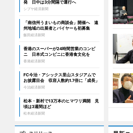
発 日中は3分間隔で運行へ
シブヤ経済新聞
「南信州うまいもの商談会」開催へ 遠
州地域の出展者とバイヤーも初募集
飯田経済新聞
香港のスーパーが24時間営業のコンビ
ニ 日本式コンビニに香港食文化を
香港経済新聞
FC今治・アシックス里山スタジアムで
お披露目会 収容人数約1.7倍に「成長」
今治経済新聞
松本・新村で13万本のヒマワリ満開 見
頃は3週間ほど
松本経済新聞