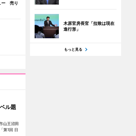
ュー 売り
木原官房長官「拉致は現在
進行形」
もっと見る
ベル題
市山王沼田
「第1回 日