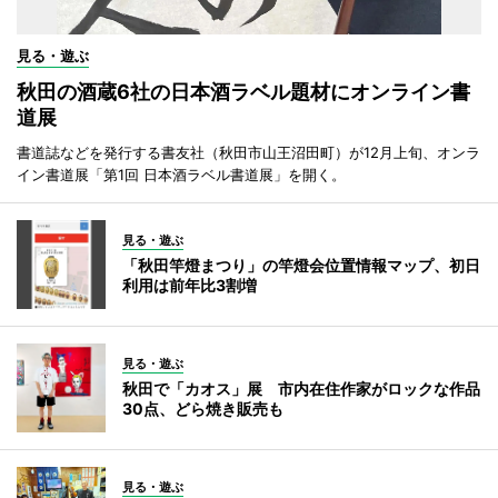
見る・遊ぶ
秋田の酒蔵6社の日本酒ラベル題材にオンライン書
道展
書道誌などを発行する書友社（秋田市山王沼田町）が12月上旬、オンラ
イン書道展「第1回 日本酒ラベル書道展」を開く。
見る・遊ぶ
「秋田竿燈まつり」の竿燈会位置情報マップ、初日
利用は前年比3割増
見る・遊ぶ
秋田で「カオス」展 市内在住作家がロックな作品
30点、どら焼き販売も
見る・遊ぶ