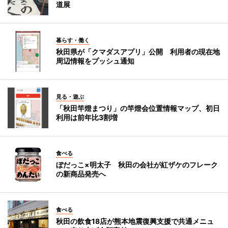
道展
暮らす・働く
秋田県が「クマダスアプリ」公開 利用者の現在地
周辺情報をプッシュ通知
見る・遊ぶ
「秋田竿燈まつり」の竿燈会位置情報マップ、初日
利用は前年比3割増
食べる
ぼだっこ×明太子 秋田の会社が紅ザケのフレーク
の新商品発売へ
食べる
秋田の飲食18店が熊本地震復興支援で共通メニュ