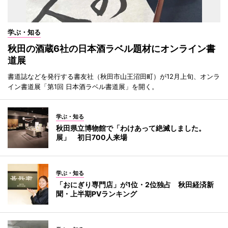
学ぶ・知る
秋田の酒蔵6社の日本酒ラベル題材にオンライン書
道展
書道誌などを発行する書友社（秋田市山王沼田町）が12月上旬、オンラ
イン書道展「第1回 日本酒ラベル書道展」を開く。
学ぶ・知る
秋田県立博物館で「わけあって絶滅しました。
展」 初日700人来場
学ぶ・知る
「おにぎり専門店」が1位・2位独占 秋田経済新
聞・上半期PVランキング