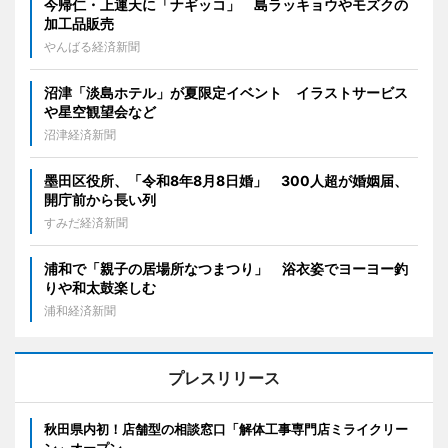
今帰仁・上運天に「ナギッコ」 島ラッキョウやモズクの
加工品販売
やんばる経済新聞
沼津「淡島ホテル」が夏限定イベント イラストサービス
や星空観望会など
沼津経済新聞
墨田区役所、「令和8年8月8日婚」 300人超が婚姻届、
開庁前から長い列
すみだ経済新聞
浦和で「親子の居場所なつまつり」 浴衣姿でヨーヨー釣
りや和太鼓楽しむ
浦和経済新聞
プレスリリース
秋田県内初！店舗型の相談窓口「解体工事専門店ミライクリー