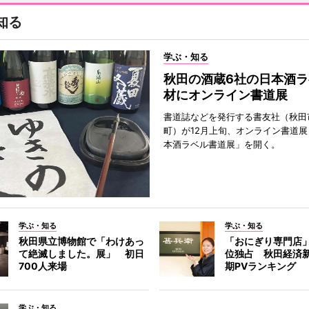
知る
学ぶ・知る
秋田の酒蔵6社の日本酒ラ
材にオンライン書道展
書道誌などを発行する書友社（秋田
町）が12月上旬、オンライン書道展
本酒ラベル書道展」を開く。
学ぶ・知る
学ぶ・知る
秋田県立博物館で「わけあっ
「おにぎり専門店」
て絶滅しました。展」 初日
位独占 秋田経済
700人来場
期PVランキング
学ぶ・知る