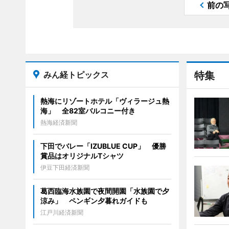
前の
みん経トピックス
特集
熱海にリゾートホテル「ヴィラージュ熱
海」 全82室バルコニー付き
熱海経済新聞
下田でバレー「IZUBLUE CUP」 優勝
賞品はオリジナルTシャツ
伊豆下田経済新聞
葛西臨海水族園で夜間開園「水族園で夕
涼み」 ペンギン夕暮れガイドも
江戸川経済新聞