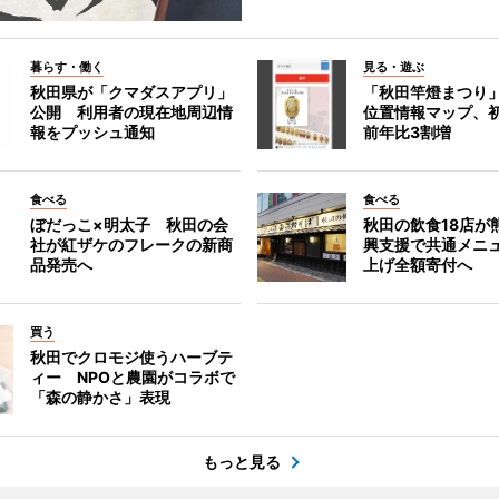
暮らす・働く
見る・遊ぶ
秋田県が「クマダスアプリ」
「秋田竿燈まつり
公開 利用者の現在地周辺情
位置情報マップ、
報をプッシュ通知
前年比3割増
食べる
食べる
ぼだっこ×明太子 秋田の会
秋田の飲食18店が
社が紅ザケのフレークの新商
興支援で共通メニ
品発売へ
上げ全額寄付へ
買う
秋田でクロモジ使うハーブテ
ィー NPOと農園がコラボで
「森の静かさ」表現
もっと見る