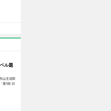
ベル題
市山王沼田
「第1回 日