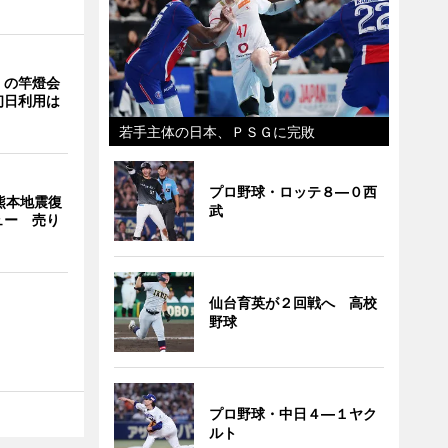
」の竿燈会
初日利用は
若手主体の日本、ＰＳＧに完敗
プロ野球・ロッテ８―０西
熊本地震復
武
ュー 売り
仙台育英が２回戦へ 高校
野球
プロ野球・中日４―１ヤク
ルト