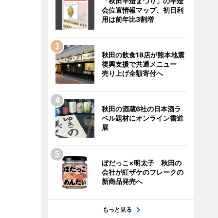
「秋田竿燈まつり」の竿燈
会位置情報マップ、初日利
用は前年比3割増
秋田の飲食18店が熊本地震
復興支援で共通メニュー
売り上げ全額寄付へ
秋田の酒蔵6社の日本酒ラ
ベル題材にオンライン書道
展
ぼだっこ×明太子 秋田の
会社が紅ザケのフレークの
新商品発売へ
もっと見る