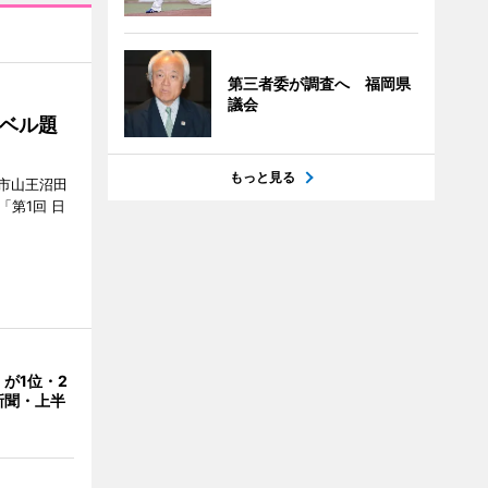
第三者委が調査へ 福岡県
議会
ベル題
もっと見る
市山王沼田
「第1回 日
が1位・2
新聞・上半