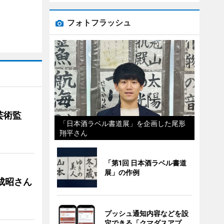
フォトフラッシュ
芸術監
「日本酒ラベル書道展」を企画した尾形
翔平さん
「第1回 日本酒ラベル書道
展」の作例
成昭さん
プッシュ通知内容などを設
定できる「クマダスアプ