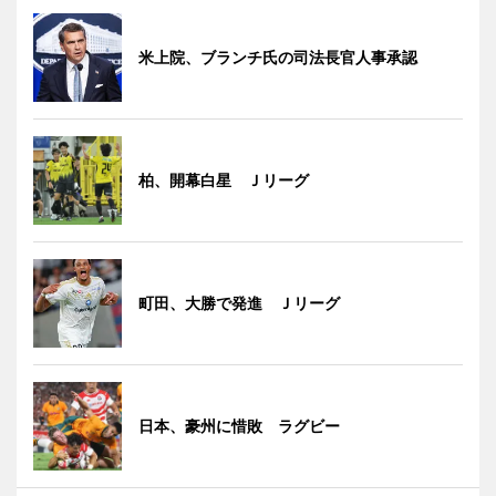
米上院、ブランチ氏の司法長官人事承認
柏、開幕白星 Ｊリーグ
町田、大勝で発進 Ｊリーグ
日本、豪州に惜敗 ラグビー