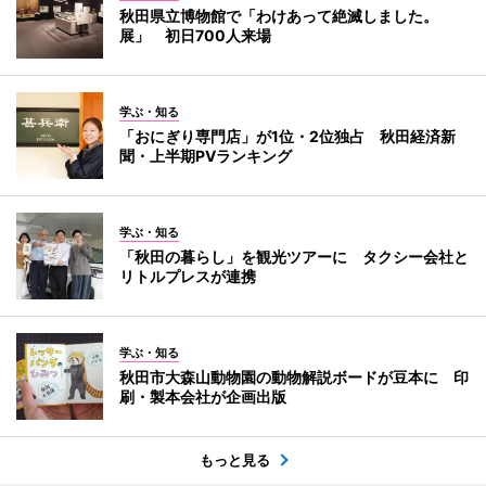
秋田県立博物館で「わけあって絶滅しました。
展」 初日700人来場
学ぶ・知る
「おにぎり専門店」が1位・2位独占 秋田経済新
聞・上半期PVランキング
学ぶ・知る
「秋田の暮らし」を観光ツアーに タクシー会社と
リトルプレスが連携
学ぶ・知る
秋田市大森山動物園の動物解説ボードが豆本に 印
刷・製本会社が企画出版
もっと見る