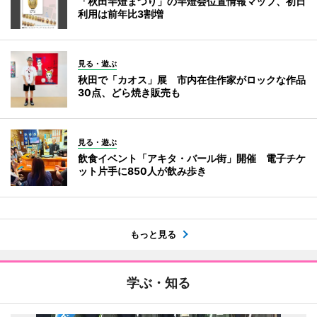
「秋田竿燈まつり」の竿燈会位置情報マップ、初日
利用は前年比3割増
見る・遊ぶ
秋田で「カオス」展 市内在住作家がロックな作品
30点、どら焼き販売も
見る・遊ぶ
飲食イベント「アキタ・バール街」開催 電子チケ
ット片手に850人が飲み歩き
もっと見る
学ぶ・知る