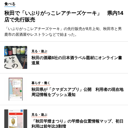
食べる
秋田で「いぶりがっこレアチーズケーキ」 県内14
店で先行販売
「いぶりがっこレアチーズケーキ」の先行販売が8月上旬、秋田市と男
鹿市の居酒屋やレストランなどで始まった。
見る・遊ぶ
秋田の酒蔵6社の日本酒ラベル題材にオンライン書
道展
暮らす・働く
秋田県が「クマダスアプリ」公開 利用者の現在地
周辺情報をプッシュ通知
見る・遊ぶ
「秋田竿燈まつり」の竿燈会位置情報マップ、初日
利用は前年比3割増