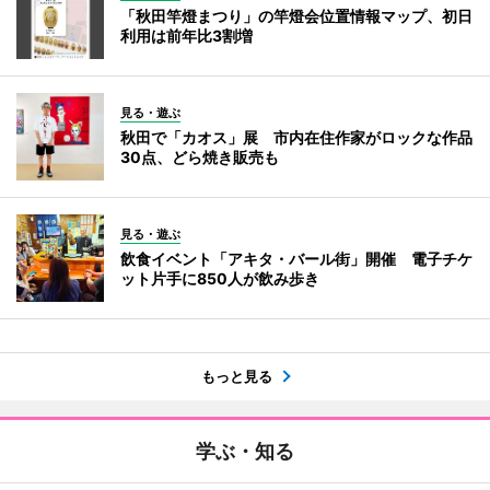
「秋田竿燈まつり」の竿燈会位置情報マップ、初日
利用は前年比3割増
見る・遊ぶ
秋田で「カオス」展 市内在住作家がロックな作品
30点、どら焼き販売も
見る・遊ぶ
飲食イベント「アキタ・バール街」開催 電子チケ
ット片手に850人が飲み歩き
もっと見る
学ぶ・知る