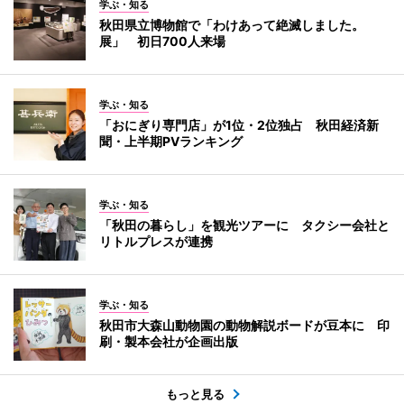
学ぶ・知る
秋田県立博物館で「わけあって絶滅しました。
展」 初日700人来場
学ぶ・知る
「おにぎり専門店」が1位・2位独占 秋田経済新
聞・上半期PVランキング
学ぶ・知る
「秋田の暮らし」を観光ツアーに タクシー会社と
リトルプレスが連携
学ぶ・知る
秋田市大森山動物園の動物解説ボードが豆本に 印
刷・製本会社が企画出版
もっと見る