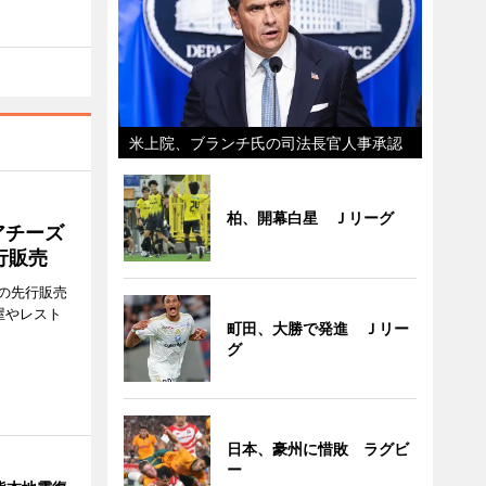
米上院、ブランチ氏の司法長官人事承認
柏、開幕白星 Ｊリーグ
アチーズ
行販売
の先行販売
屋やレスト
町田、大勝で発進 Ｊリー
グ
日本、豪州に惜敗 ラグビ
ー