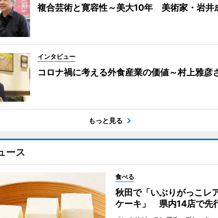
複合芸術と寛容性～美大10年 美術家・岩井
インタビュー
コロナ禍に考える外食産業の価値～村上雅彦
もっと見る
ュース
食べる
秋田で「いぶりがっこレ
ケーキ」 県内14店で先