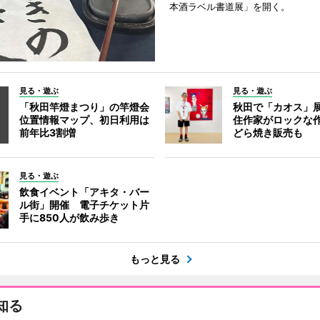
本酒ラベル書道展」を開く。
見る・遊ぶ
見る・遊ぶ
「秋田竿燈まつり」の竿燈会
秋田で「カオス」
位置情報マップ、初日利用は
住作家がロックな作
前年比3割増
どら焼き販売も
見る・遊ぶ
飲食イベント「アキタ・バー
ル街」開催 電子チケット片
手に850人が飲み歩き
もっと見る
知る