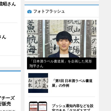
成昭さん
フォトフラッシュ
さん
「日本酒ラベル書道展」を企画した尾形
翔平さん
「第1回 日本酒ラベル書道
展」の作例
アチーズ
行販売
プッシュ通知内容などを設
定できる「クマダスアプ