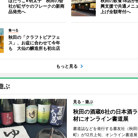
ぼだっこ×明太子 秋田の会
秋田の飲食18店が
社が紅ザケのフレークの新商
興支援で共通メニ
品発売へ
上げ全額寄付へ
食べる
秋田の「クラフトビアフェ
ス」、お盆に合わせて今年
も 大仙の醸造所も初出店
もっと見る
遊ぶ
見る・遊ぶ
秋田の酒蔵6社の日本酒ラ
材にオンライン書道展
書道誌などを発行する書友社（秋田
町）が12月上旬、オンライン書道展