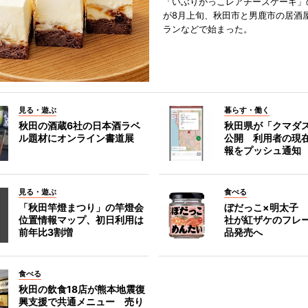
「いぶりがっこレアチーズケーキ」
が8月上旬、秋田市と男鹿市の居酒
ランなどで始まった。
見る・遊ぶ
暮らす・働く
秋田の酒蔵6社の日本酒ラベ
秋田県が「クマダ
ル題材にオンライン書道展
公開 利用者の現
報をプッシュ通知
見る・遊ぶ
食べる
「秋田竿燈まつり」の竿燈会
ぼだっこ×明太子
位置情報マップ、初日利用は
社が紅ザケのフレ
前年比3割増
品発売へ
食べる
秋田の飲食18店が熊本地震復
興支援で共通メニュー 売り