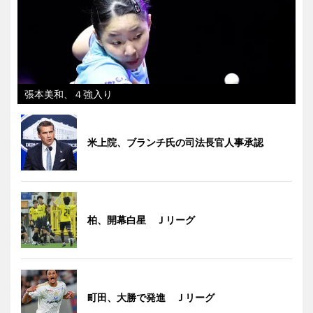
張本美和、４強入り
米上院、ブランチ氏の司法長官人事承認
柏、開幕白星 Ｊリーグ
町田、大勝で発進 Ｊリーグ