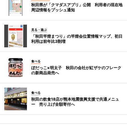
秋田県が「クマダスアプリ」公開 利用者の現在地
周辺情報をプッシュ通知
見る・遊ぶ
「秋田竿燈まつり」の竿燈会位置情報マップ、初日
利用は前年比3割増
食べる
ぼだっこ×明太子 秋田の会社が紅ザケのフレーク
の新商品発売へ
食べる
秋田の飲食18店が熊本地震復興支援で共通メニュ
ー 売り上げ全額寄付へ