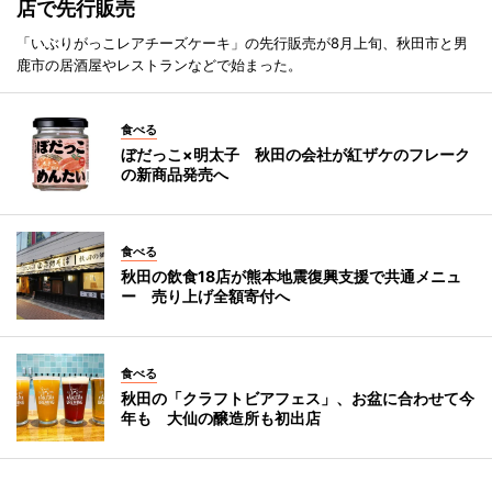
店で先行販売
「いぶりがっこレアチーズケーキ」の先行販売が8月上旬、秋田市と男
鹿市の居酒屋やレストランなどで始まった。
食べる
ぼだっこ×明太子 秋田の会社が紅ザケのフレーク
の新商品発売へ
食べる
秋田の飲食18店が熊本地震復興支援で共通メニュ
ー 売り上げ全額寄付へ
食べる
秋田の「クラフトビアフェス」、お盆に合わせて今
年も 大仙の醸造所も初出店