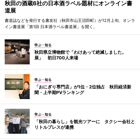
秋田の酒蔵6社の日本酒ラベル題材にオンライン書
道展
書道誌などを発行する書友社（秋田市山王沼田町）が12月上旬、オンラ
イン書道展「第1回 日本酒ラベル書道展」を開く。
学ぶ・知る
秋田県立博物館で「わけあって絶滅しました。
展」 初日700人来場
学ぶ・知る
「おにぎり専門店」が1位・2位独占 秋田経済新
聞・上半期PVランキング
学ぶ・知る
「秋田の暮らし」を観光ツアーに タクシー会社と
リトルプレスが連携