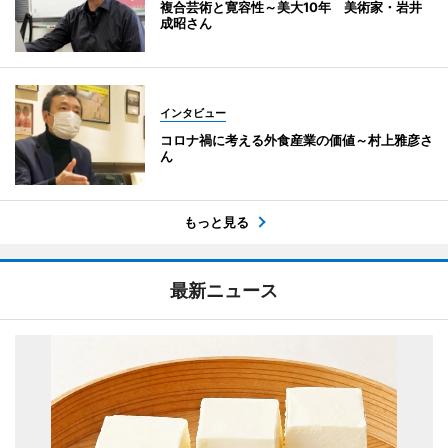
複合芸術と寛容性～美大10年 美術家・岩井
成昭さん
インタビュー
コロナ禍に考える外食産業の価値～村上雅彦さ
ん
もっと見る
最新ニュース