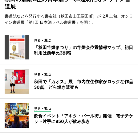
道展
書道誌などを発行する書友社（秋田市山王沼田町）が12月上旬、オンラ
イン書道展「第1回 日本酒ラベル書道展」を開く。
見る・遊ぶ
「秋田竿燈まつり」の竿燈会位置情報マップ、初日
利用は前年比3割増
見る・遊ぶ
秋田で「カオス」展 市内在住作家がロックな作品
30点、どら焼き販売も
見る・遊ぶ
飲食イベント「アキタ・バール街」開催 電子チケ
ット片手に850人が飲み歩き