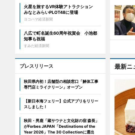
火星を旅するVR体験アトラクション
みなとみらいPLOT48に登場
ヨコハマ経済新聞
八広で町名誕生60周年祝賀会 小池都
知事も祝福
すみだ経済新聞
プレスリリース
最新ニ
秋田県内初！店舗型の相談窓口「解体工事
専門店ミライクリーン」オープン
【新日本海フェリー】公式アプリをリリー
スしました！
秋田・男鹿「蔵サウナと文化財の宿 森長」
がForbes JAPAN「Destinations of the
Year 2026」The 30 Collectionに選出