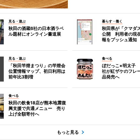
見る・遊ぶ
暮らす・働く
秋田の酒蔵6社の日本酒ラベ
秋田県が「クマダ
ル題材にオンライン書道展
公開 利用者の現
報をプッシュ通知
見る・遊ぶ
食べる
「秋田竿燈まつり」の竿燈会
ぼだっこ×明太子
位置情報マップ、初日利用は
社が紅ザケのフレ
前年比3割増
品発売へ
食べる
秋田の飲食18店が熊本地震復
興支援で共通メニュー 売り
上げ全額寄付へ
もっと見る