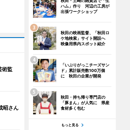
秋田・土崎の雑貨店で「生
ハム」作り 河辺の工房が
出張ワークショップ
秋田の映画監督、「秋田ロ
ケ地検索」サイト開設へ
映像用県内スポット紹介
「いぶりがっこチーズサン
芸術監
ド」累計販売数100万個
に 秋田の企業が開発
秋田・持ち帰り専門店の
「豚まん」が人気に 県産
成昭さん
食材多く包む
もっと見る