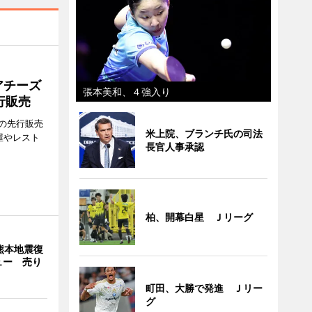
アチーズ
張本美和、４強入り
行販売
の先行販売
米上院、ブランチ氏の司法
屋やレスト
長官人事承認
柏、開幕白星 Ｊリーグ
熊本地震復
ュー 売り
町田、大勝で発進 Ｊリー
グ