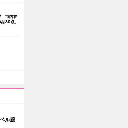
展 市内在
品30点、
ベル題