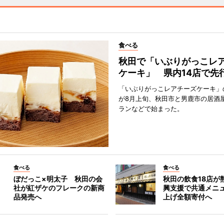
食べる
秋田で「いぶりがっこレ
ケーキ」 県内14店で先
「いぶりがっこレアチーズケーキ」
が8月上旬、秋田市と男鹿市の居酒
ランなどで始まった。
食べる
食べる
ぼだっこ×明太子 秋田の会
秋田の飲食18店が
社が紅ザケのフレークの新商
興支援で共通メニ
品発売へ
上げ全額寄付へ