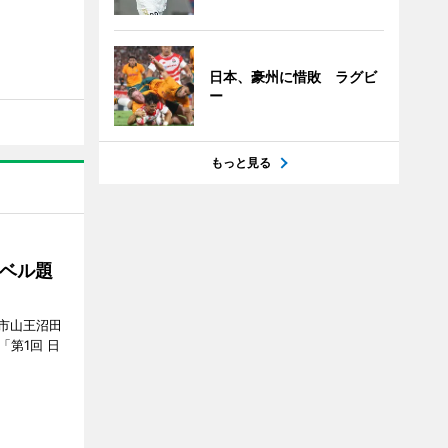
日本、豪州に惜敗 ラグビ
ー
もっと見る
ベル題
市山王沼田
「第1回 日