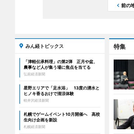
前の
みん経トピックス
特集
「津軽伝承料理」の第2弾 正月や盆、
農事など人が集う場に焦点を当てる
弘前経済新聞
星野エリアで「足水浴」 13度の湧水と
ヒノキ香るおけで清涼体験
軽井沢経済新聞
札幌でゲームイベント10月開催へ 高校
生向け企画を新設
札幌経済新聞