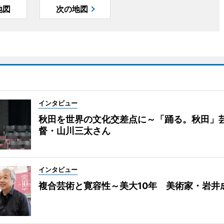
地図
次の地図
インタビュー
秋田を世界の文化交差点に～「踊る。秋田」
督・山川三太さん
インタビュー
複合芸術と寛容性～美大10年 美術家・岩井