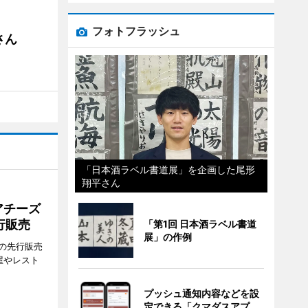
フォトフラッシュ
さん
「日本酒ラベル書道展」を企画した尾形
翔平さん
アチーズ
行販売
「第1回 日本酒ラベル書道
展」の作例
の先行販売
屋やレスト
プッシュ通知内容などを設
定できる「クマダスアプ