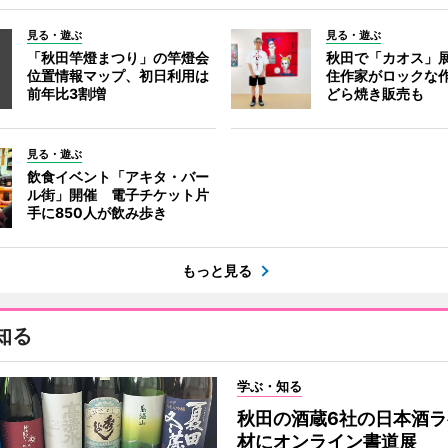
見る・遊ぶ
見る・遊ぶ
「秋田竿燈まつり」の竿燈会
秋田で「カオス」
位置情報マップ、初日利用は
住作家がロックな作
前年比3割増
どら焼き販売も
見る・遊ぶ
飲食イベント「アキタ・バー
ル街」開催 電子チケット片
手に850人が飲み歩き
もっと見る
知る
学ぶ・知る
秋田の酒蔵6社の日本酒ラ
材にオンライン書道展