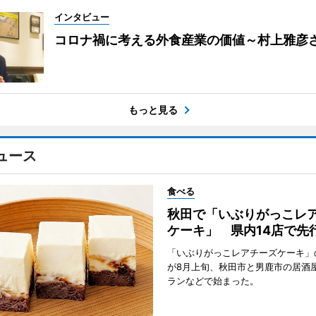
インタビュー
コロナ禍に考える外食産業の価値～村上雅彦
もっと見る
ュース
食べる
秋田で「いぶりがっこレ
ケーキ」 県内14店で先
「いぶりがっこレアチーズケーキ」
が8月上旬、秋田市と男鹿市の居酒
ランなどで始まった。