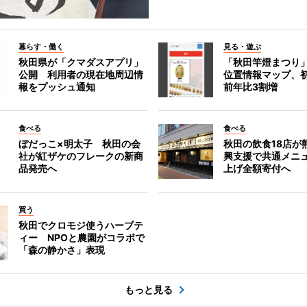
暮らす・働く
見る・遊ぶ
秋田県が「クマダスアプリ」
「秋田竿燈まつり
公開 利用者の現在地周辺情
位置情報マップ、
報をプッシュ通知
前年比3割増
食べる
食べる
ぼだっこ×明太子 秋田の会
秋田の飲食18店が
社が紅ザケのフレークの新商
興支援で共通メニ
品発売へ
上げ全額寄付へ
買う
秋田でクロモジ使うハーブテ
ィー NPOと農園がコラボで
「森の静かさ」表現
もっと見る