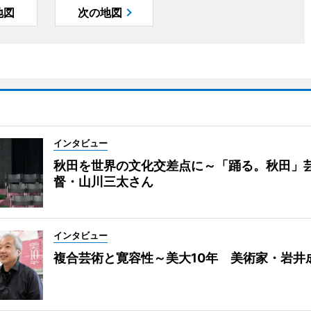
地図
次の地図
インタビュー
秋田を世界の文化交差点に～「踊る。秋田」
督・山川三太さん
インタビュー
複合芸術と寛容性～美大10年 美術家・岩井