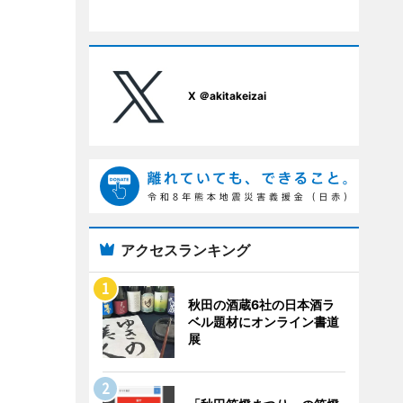
X ＠akitakeizai
アクセスランキング
秋田の酒蔵6社の日本酒ラ
ベル題材にオンライン書道
展