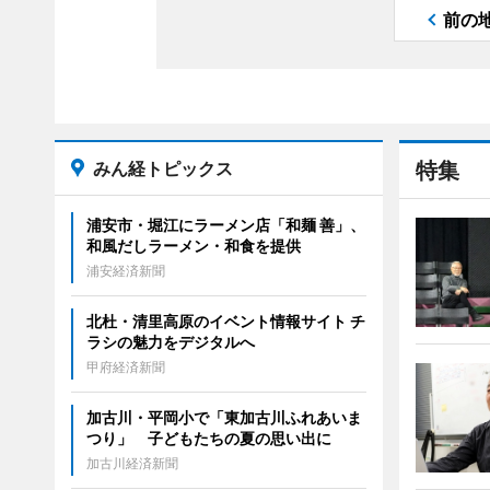
前の
みん経トピックス
特集
浦安市・堀江にラーメン店「和麺 善」、
和風だしラーメン・和食を提供
浦安経済新聞
北杜・清里高原のイベント情報サイト チ
ラシの魅力をデジタルへ
甲府経済新聞
加古川・平岡小で「東加古川ふれあいま
つり」 子どもたちの夏の思い出に
加古川経済新聞