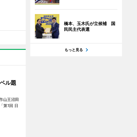
橋本、玉木氏が立候補 国
民民主代表選
もっと見る
ベル題
市山王沼田
「第1回 日