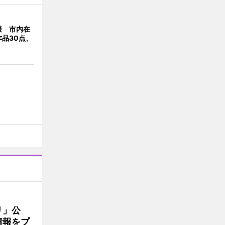
展 市内在
品30点、
リ」公
情報をプ