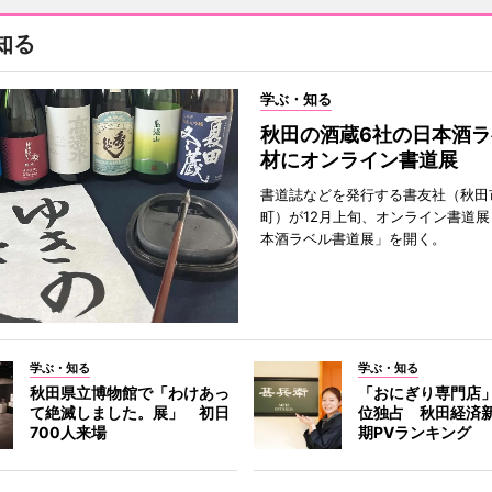
知る
学ぶ・知る
秋田の酒蔵6社の日本酒ラ
材にオンライン書道展
書道誌などを発行する書友社（秋田
町）が12月上旬、オンライン書道展
本酒ラベル書道展」を開く。
学ぶ・知る
学ぶ・知る
秋田県立博物館で「わけあっ
「おにぎり専門店」
て絶滅しました。展」 初日
位独占 秋田経済
700人来場
期PVランキング