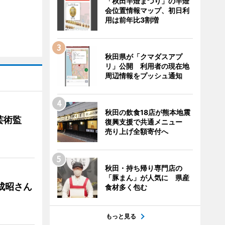
「秋田竿燈まつり」の竿燈
会位置情報マップ、初日利
用は前年比3割増
秋田県が「クマダスアプ
リ」公開 利用者の現在地
周辺情報をプッシュ通知
秋田の飲食18店が熊本地震
芸術監
復興支援で共通メニュー
売り上げ全額寄付へ
秋田・持ち帰り専門店の
「豚まん」が人気に 県産
成昭さん
食材多く包む
もっと見る