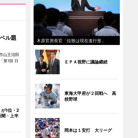
ベル題
木原官房長官「拉致は現在進行形」
市山王沼田
「第1回 日
ＥＰＡ視野に議論継続
東海大甲府が２回戦へ 高
校野球
が1位・2
新聞・上半
岡本は１安打 大リーグ