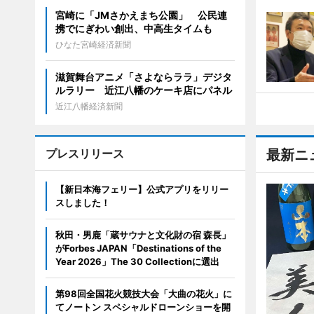
宮崎に「JMさかえまち公園」 公民連
携でにぎわい創出、中高生タイムも
ひなた宮崎経済新聞
滋賀舞台アニメ「さよならララ」デジタ
ルラリー 近江八幡のケーキ店にパネル
近江八幡経済新聞
プレスリリース
最新ニ
【新日本海フェリー】公式アプリをリリー
スしました！
秋田・男鹿「蔵サウナと文化財の宿 森長」
がForbes JAPAN「Destinations of the
Year 2026」The 30 Collectionに選出
第98回全国花火競技大会「大曲の花火」に
てノートン スペシャルドローンショーを開