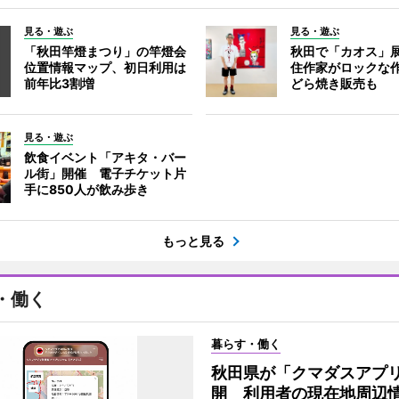
見る・遊ぶ
見る・遊ぶ
「秋田竿燈まつり」の竿燈会
秋田で「カオス」
位置情報マップ、初日利用は
住作家がロックな作
前年比3割増
どら焼き販売も
見る・遊ぶ
飲食イベント「アキタ・バー
ル街」開催 電子チケット片
手に850人が飲み歩き
もっと見る
・働く
暮らす・働く
秋田県が「クマダスアプ
開 利用者の現在地周辺