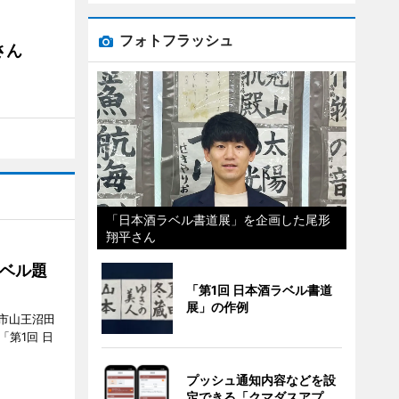
フォトフラッシュ
さん
「日本酒ラベル書道展」を企画した尾形
翔平さん
ベル題
「第1回 日本酒ラベル書道
展」の作例
市山王沼田
「第1回 日
プッシュ通知内容などを設
定できる「クマダスアプ