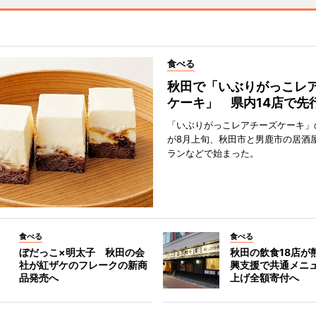
食べる
秋田で「いぶりがっこレ
ケーキ」 県内14店で先
「いぶりがっこレアチーズケーキ」
が8月上旬、秋田市と男鹿市の居酒
ランなどで始まった。
食べる
食べる
ぼだっこ×明太子 秋田の会
秋田の飲食18店が
社が紅ザケのフレークの新商
興支援で共通メニ
品発売へ
上げ全額寄付へ