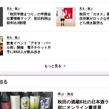
見る・遊ぶ
見る・遊ぶ
「秋田竿燈まつり」の竿燈会
秋田で「カオス」
位置情報マップ、初日利用は
住作家がロックな作
前年比3割増
どら焼き販売も
見る・遊ぶ
飲食イベント「アキタ・バー
ル街」開催 電子チケット片
手に850人が飲み歩き
もっと見る
知る
学ぶ・知る
秋田の酒蔵6社の日本酒ラ
材にオンライン書道展