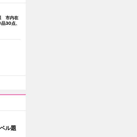
展 市内在
品30点、
ベル題