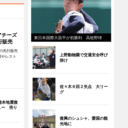
アチーズ
東日本国際大昌平が初勝利 高校野球
行販売
の先行販売
上野動物園で交通安全呼び
屋やレスト
掛け
佐々木６回２失点 大リー
グ
熊本地震復
ュー 売り
復興のシュシャ、愛国の観
光地に