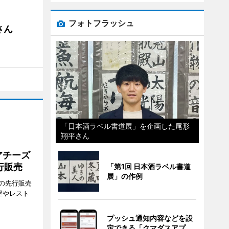
フォトフラッシュ
さん
「日本酒ラベル書道展」を企画した尾形
翔平さん
アチーズ
行販売
「第1回 日本酒ラベル書道
展」の作例
の先行販売
屋やレスト
プッシュ通知内容などを設
定できる「クマダスアプ