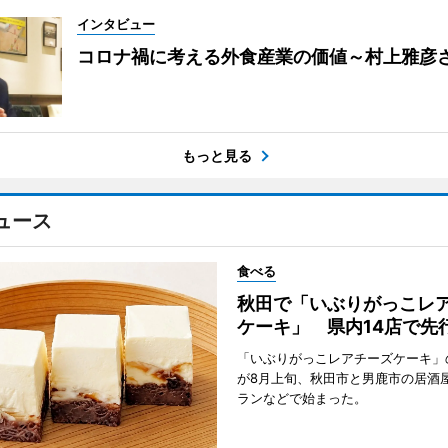
インタビュー
コロナ禍に考える外食産業の価値～村上雅彦
もっと見る
ュース
食べる
秋田で「いぶりがっこレ
ケーキ」 県内14店で先
「いぶりがっこレアチーズケーキ」
が8月上旬、秋田市と男鹿市の居酒
ランなどで始まった。