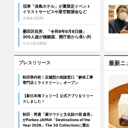
沼津「淡島ホテル」が夏限定イベント
イラストサービスや星空観望会など
沼津経済新聞
墨田区役所、「令和8年8月8日婚」
300人超が婚姻届、開庁前から長い列
すみだ経済新聞
プレスリリース
最新ニ
秋田県内初！店舗型の相談窓口「解体工事
専門店ミライクリーン」オープン
【新日本海フェリー】公式アプリをリリー
スしました！
秋田・男鹿「蔵サウナと文化財の宿 森長」
がForbes JAPAN「Destinations of the
Year 2026」The 30 Collectionに選出