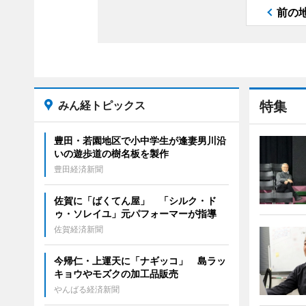
前の
みん経トピックス
特集
豊田・若園地区で小中学生が逢妻男川沿
いの遊歩道の樹名板を製作
豊田経済新聞
佐賀に「ばくてん屋」 「シルク・ド
ゥ・ソレイユ」元パフォーマーが指導
佐賀経済新聞
今帰仁・上運天に「ナギッコ」 島ラッ
キョウやモズクの加工品販売
やんばる経済新聞