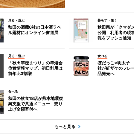
見る・遊ぶ
暮らす・働く
秋田の酒蔵6社の日本酒ラベ
秋田県が「クマダ
ル題材にオンライン書道展
公開 利用者の現
報をプッシュ通知
見る・遊ぶ
食べる
「秋田竿燈まつり」の竿燈会
ぼだっこ×明太子
位置情報マップ、初日利用は
社が紅ザケのフレ
前年比3割増
品発売へ
食べる
秋田の飲食18店が熊本地震復
興支援で共通メニュー 売り
上げ全額寄付へ
もっと見る