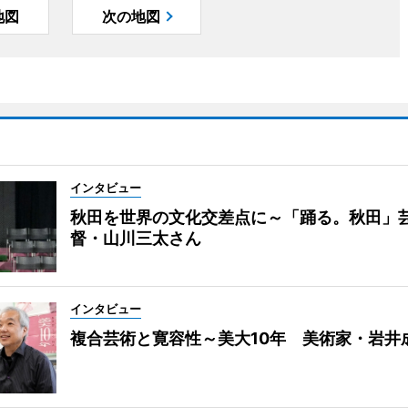
地図
次の地図
インタビュー
秋田を世界の文化交差点に～「踊る。秋田」
督・山川三太さん
インタビュー
複合芸術と寛容性～美大10年 美術家・岩井