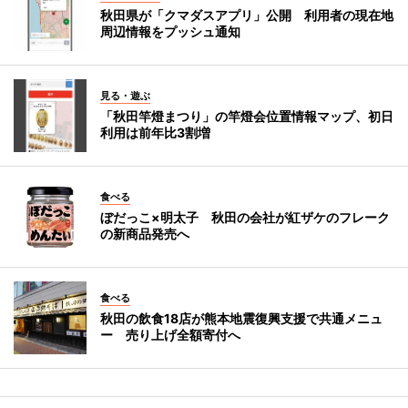
秋田県が「クマダスアプリ」公開 利用者の現在地
周辺情報をプッシュ通知
見る・遊ぶ
「秋田竿燈まつり」の竿燈会位置情報マップ、初日
利用は前年比3割増
食べる
ぼだっこ×明太子 秋田の会社が紅ザケのフレーク
の新商品発売へ
食べる
秋田の飲食18店が熊本地震復興支援で共通メニュ
ー 売り上げ全額寄付へ