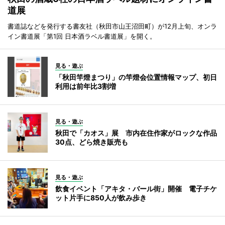
道展
書道誌などを発行する書友社（秋田市山王沼田町）が12月上旬、オンラ
イン書道展「第1回 日本酒ラベル書道展」を開く。
見る・遊ぶ
「秋田竿燈まつり」の竿燈会位置情報マップ、初日
利用は前年比3割増
見る・遊ぶ
秋田で「カオス」展 市内在住作家がロックな作品
30点、どら焼き販売も
見る・遊ぶ
飲食イベント「アキタ・バール街」開催 電子チケ
ット片手に850人が飲み歩き