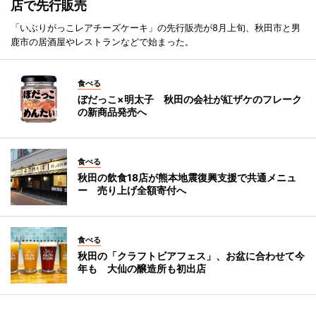
店で先行販売
「いぶりがっこレアチーズケーキ」の先行販売が8月上旬、秋田市と男
鹿市の居酒屋やレストランなどで始まった。
食べる
ぼだっこ×明太子 秋田の会社が紅ザケのフレーク
の新商品発売へ
食べる
秋田の飲食18店が熊本地震復興支援で共通メニュ
ー 売り上げ全額寄付へ
食べる
秋田の「クラフトビアフェス」、お盆に合わせて今
年も 大仙の醸造所も初出店