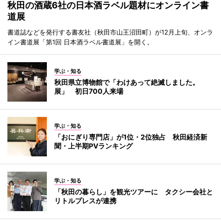
秋田の酒蔵6社の日本酒ラベル題材にオンライン書
道展
書道誌などを発行する書友社（秋田市山王沼田町）が12月上旬、オンラ
イン書道展「第1回 日本酒ラベル書道展」を開く。
学ぶ・知る
秋田県立博物館で「わけあって絶滅しました。
展」 初日700人来場
学ぶ・知る
「おにぎり専門店」が1位・2位独占 秋田経済新
聞・上半期PVランキング
学ぶ・知る
「秋田の暮らし」を観光ツアーに タクシー会社と
リトルプレスが連携