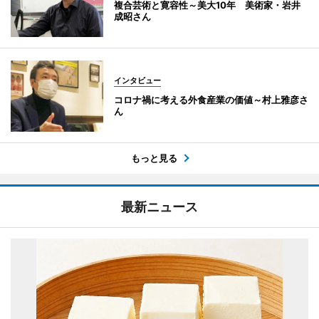
複合芸術と寛容性～美大10年 美術家・岩井
成昭さん
インタビュー
コロナ禍に考える外食産業の価値～村上雅彦さ
ん
もっと見る
最新ニュース