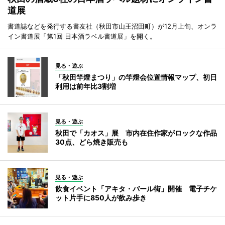
道展
書道誌などを発行する書友社（秋田市山王沼田町）が12月上旬、オンラ
イン書道展「第1回 日本酒ラベル書道展」を開く。
見る・遊ぶ
「秋田竿燈まつり」の竿燈会位置情報マップ、初日
利用は前年比3割増
見る・遊ぶ
秋田で「カオス」展 市内在住作家がロックな作品
30点、どら焼き販売も
見る・遊ぶ
飲食イベント「アキタ・バール街」開催 電子チケ
ット片手に850人が飲み歩き