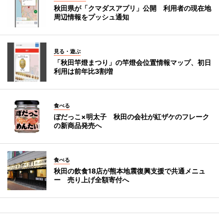
秋田県が「クマダスアプリ」公開 利用者の現在地
周辺情報をプッシュ通知
見る・遊ぶ
「秋田竿燈まつり」の竿燈会位置情報マップ、初日
利用は前年比3割増
食べる
ぼだっこ×明太子 秋田の会社が紅ザケのフレーク
の新商品発売へ
食べる
秋田の飲食18店が熊本地震復興支援で共通メニュ
ー 売り上げ全額寄付へ