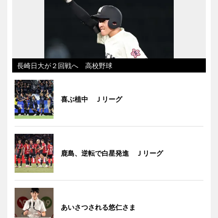
長崎日大が２回戦へ 高校野球
喜ぶ植中 Ｊリーグ
鹿島、逆転で白星発進 Ｊリーグ
あいさつされる悠仁さま