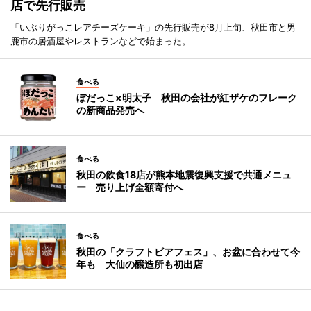
店で先行販売
「いぶりがっこレアチーズケーキ」の先行販売が8月上旬、秋田市と男
鹿市の居酒屋やレストランなどで始まった。
食べる
ぼだっこ×明太子 秋田の会社が紅ザケのフレーク
の新商品発売へ
食べる
秋田の飲食18店が熊本地震復興支援で共通メニュ
ー 売り上げ全額寄付へ
食べる
秋田の「クラフトビアフェス」、お盆に合わせて今
年も 大仙の醸造所も初出店