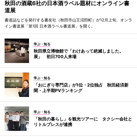
秋田の酒蔵6社の日本酒ラベル題材にオンライン書
道展
書道誌などを発行する書友社（秋田市山王沼田町）が12月上旬、オンラ
イン書道展「第1回 日本酒ラベル書道展」を開く。
学ぶ・知る
秋田県立博物館で「わけあって絶滅しました。
展」 初日700人来場
学ぶ・知る
「おにぎり専門店」が1位・2位独占 秋田経済新
聞・上半期PVランキング
学ぶ・知る
「秋田の暮らし」を観光ツアーに タクシー会社と
リトルプレスが連携