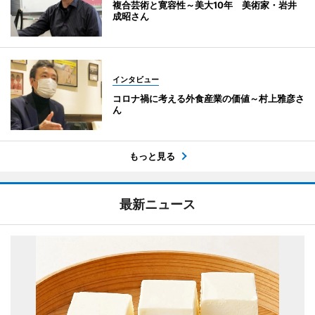
複合芸術と寛容性～美大10年 美術家・岩井
成昭さん
インタビュー
コロナ禍に考える外食産業の価値～村上雅彦さ
ん
もっと見る
最新ニュース