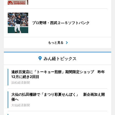
プロ野球・西武２―５ソフトバンク
もっと見る
みん経トピックス
遠鉄百貨店に「トーキョー煎餅」期間限定ショップ 昨年
12月に続き2回目
浜松経済新聞
大仙の払田柵跡で「まつり彩夏せんぼく」 新企画加え開
催へ
大仙経済新聞