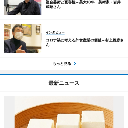
複合芸術と寛容性～美大10年 美術家・岩井
成昭さん
インタビュー
コロナ禍に考える外食産業の価値～村上雅彦さ
ん
もっと見る
最新ニュース