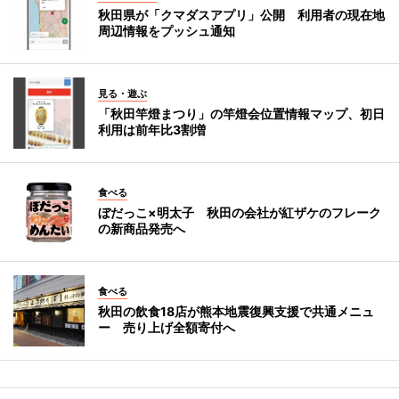
秋田県が「クマダスアプリ」公開 利用者の現在地
周辺情報をプッシュ通知
見る・遊ぶ
「秋田竿燈まつり」の竿燈会位置情報マップ、初日
利用は前年比3割増
食べる
ぼだっこ×明太子 秋田の会社が紅ザケのフレーク
の新商品発売へ
食べる
秋田の飲食18店が熊本地震復興支援で共通メニュ
ー 売り上げ全額寄付へ