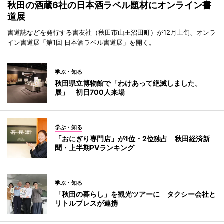
秋田の酒蔵6社の日本酒ラベル題材にオンライン書
道展
書道誌などを発行する書友社（秋田市山王沼田町）が12月上旬、オンラ
イン書道展「第1回 日本酒ラベル書道展」を開く。
学ぶ・知る
秋田県立博物館で「わけあって絶滅しました。
展」 初日700人来場
学ぶ・知る
「おにぎり専門店」が1位・2位独占 秋田経済新
聞・上半期PVランキング
学ぶ・知る
「秋田の暮らし」を観光ツアーに タクシー会社と
リトルプレスが連携