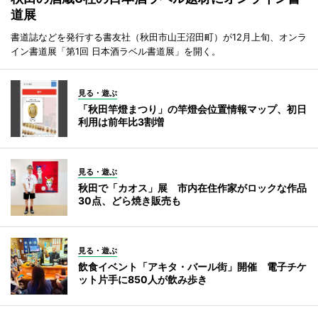
道展
書道誌などを発行する書友社（秋田市山王沼田町）が12月上旬、オンラ
イン書道展「第1回 日本酒ラベル書道展」を開く。
見る・遊ぶ
「秋田竿燈まつり」の竿燈会位置情報マップ、初日
利用は前年比3割増
見る・遊ぶ
秋田で「カオス」展 市内在住作家がロックな作品
30点、どら焼き販売も
見る・遊ぶ
飲食イベント「アキタ・バール街」開催 電子チケ
ット片手に850人が飲み歩き