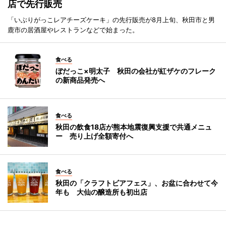
店で先行販売
「いぶりがっこレアチーズケーキ」の先行販売が8月上旬、秋田市と男
鹿市の居酒屋やレストランなどで始まった。
食べる
ぼだっこ×明太子 秋田の会社が紅ザケのフレーク
の新商品発売へ
食べる
秋田の飲食18店が熊本地震復興支援で共通メニュ
ー 売り上げ全額寄付へ
食べる
秋田の「クラフトビアフェス」、お盆に合わせて今
年も 大仙の醸造所も初出店