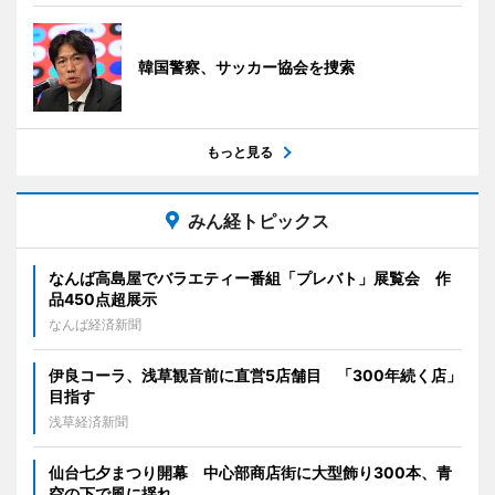
韓国警察、サッカー協会を捜索
もっと見る
みん経トピックス
なんば高島屋でバラエティー番組「プレバト」展覧会 作
品450点超展示
なんば経済新聞
伊良コーラ、浅草観音前に直営5店舗目 「300年続く店」
目指す
浅草経済新聞
仙台七夕まつり開幕 中心部商店街に大型飾り300本、青
空の下で風に揺れ