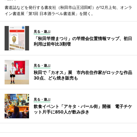
書道誌などを発行する書友社（秋田市山王沼田町）が12月上旬、オンラ
イン書道展「第1回 日本酒ラベル書道展」を開く。
見る・遊ぶ
「秋田竿燈まつり」の竿燈会位置情報マップ、初日
利用は前年比3割増
見る・遊ぶ
秋田で「カオス」展 市内在住作家がロックな作品
30点、どら焼き販売も
見る・遊ぶ
飲食イベント「アキタ・バール街」開催 電子チケ
ット片手に850人が飲み歩き