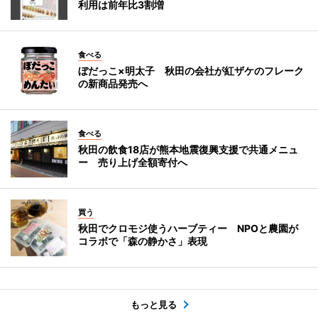
利用は前年比3割増
食べる
ぼだっこ×明太子 秋田の会社が紅ザケのフレーク
の新商品発売へ
食べる
秋田の飲食18店が熊本地震復興支援で共通メニュ
ー 売り上げ全額寄付へ
買う
秋田でクロモジ使うハーブティー NPOと農園が
コラボで「森の静かさ」表現
もっと見る