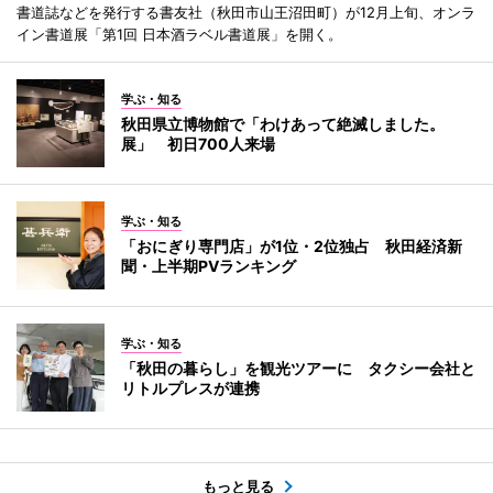
書道誌などを発行する書友社（秋田市山王沼田町）が12月上旬、オンラ
イン書道展「第1回 日本酒ラベル書道展」を開く。
学ぶ・知る
秋田県立博物館で「わけあって絶滅しました。
展」 初日700人来場
学ぶ・知る
「おにぎり専門店」が1位・2位独占 秋田経済新
聞・上半期PVランキング
学ぶ・知る
「秋田の暮らし」を観光ツアーに タクシー会社と
リトルプレスが連携
もっと見る