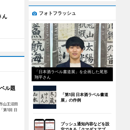
フォトフラッシュ
さん
「日本酒ラベル書道展」を企画した尾形
翔平さん
ベル題
「第1回 日本酒ラベル書道
展」の作例
市山王沼田
「第1回 日
プッシュ通知内容などを設
定できる「クマダスアプ