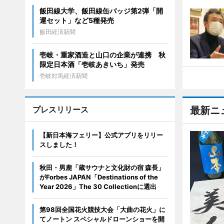
飯田線大学、飯田線缶バッジ第2弾「開
運セット」など5種発売
飯田経済新聞
壱岐・重家酒造と山口の企業が連携 秋
限定日本酒「壱岐あきいち」発売
壱岐対馬経済新聞
プレスリリース
最新ニ
【新日本海フェリー】公式アプリをリリー
スしました！
秋田・男鹿「蔵サウナと文化財の宿 森長」
がForbes JAPAN「Destinations of the
Year 2026」The 30 Collectionに選出
第98回全国花火競技大会「大曲の花火」に
てノートン スペシャルドローンショーを開