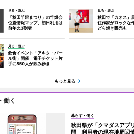
見る・遊ぶ
見る・遊ぶ
「秋田竿燈まつり」の竿燈会
秋田で「カオス」
位置情報マップ、初日利用は
住作家がロックな作
前年比3割増
どら焼き販売も
見る・遊ぶ
飲食イベント「アキタ・バー
ル街」開催 電子チケット片
手に850人が飲み歩き
もっと見る
・働く
暮らす・働く
秋田県が「クマダスアプ
開 利用者の現在地周辺