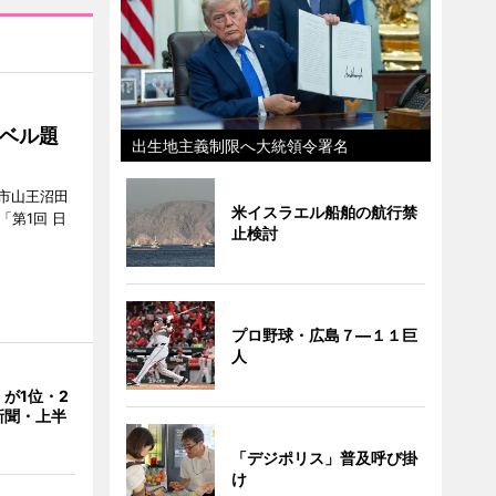
ベル題
出生地主義制限へ大統領令署名
市山王沼田
米イスラエル船舶の航行禁
「第1回 日
止検討
プロ野球・広島７―１１巨
人
が1位・2
新聞・上半
「デジポリス」普及呼び掛
け