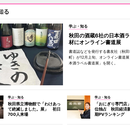
知る
学ぶ・知る
秋田の酒蔵6社の日本酒ラ
材にオンライン書道展
書道誌などを発行する書友社（秋田
町）が12月上旬、オンライン書道展
本酒ラベル書道展」を開く。
学ぶ・知る
学ぶ・知る
秋田県立博物館で「わけあっ
「おにぎり専門店」
て絶滅しました。展」 初日
位独占 秋田経済
700人来場
期PVランキング