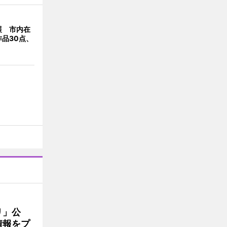
展 市内在
品30点、
リ」公
情報をプ