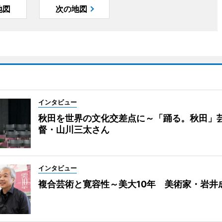
地図
次の地図
インタビュー
秋田を世界の文化交差点に～「踊る。秋田」
督・山川三太さん
インタビュー
複合芸術と寛容性～美大10年 美術家・岩井