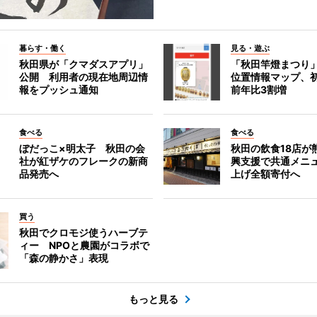
暮らす・働く
見る・遊ぶ
秋田県が「クマダスアプリ」
「秋田竿燈まつり
公開 利用者の現在地周辺情
位置情報マップ、
報をプッシュ通知
前年比3割増
食べる
食べる
ぼだっこ×明太子 秋田の会
秋田の飲食18店が
社が紅ザケのフレークの新商
興支援で共通メニ
品発売へ
上げ全額寄付へ
買う
秋田でクロモジ使うハーブテ
ィー NPOと農園がコラボで
「森の静かさ」表現
もっと見る