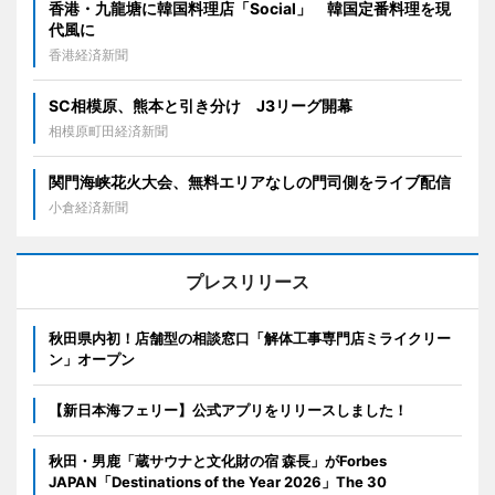
香港・九龍塘に韓国料理店「Social」 韓国定番料理を現
代風に
香港経済新聞
SC相模原、熊本と引き分け J3リーグ開幕
相模原町田経済新聞
関門海峡花火大会、無料エリアなしの門司側をライブ配信
小倉経済新聞
プレスリリース
秋田県内初！店舗型の相談窓口「解体工事専門店ミライクリー
ン」オープン
【新日本海フェリー】公式アプリをリリースしました！
秋田・男鹿「蔵サウナと文化財の宿 森長」がForbes
JAPAN「Destinations of the Year 2026」The 30