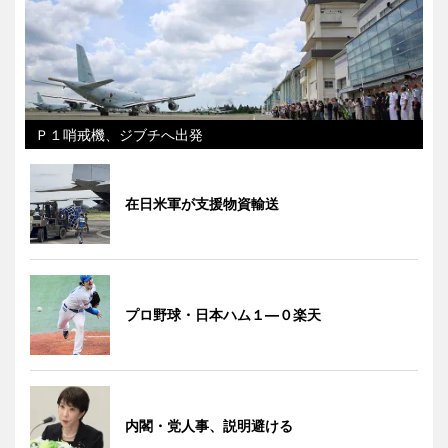
Ｐ１哨戒機、ジブチへ出発
在日米軍が支援物資輸送
プロ野球・日本ハム１―０楽天
内閣・党人事、説明避ける