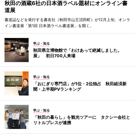
秋田の酒蔵6社の日本酒ラベル題材にオンライン書
道展
書道誌などを発行する書友社（秋田市山王沼田町）が12月上旬、オンラ
イン書道展「第1回 日本酒ラベル書道展」を開く。
学ぶ・知る
秋田県立博物館で「わけあって絶滅しました。
展」 初日700人来場
学ぶ・知る
「おにぎり専門店」が1位・2位独占 秋田経済新
聞・上半期PVランキング
学ぶ・知る
「秋田の暮らし」を観光ツアーに タクシー会社と
リトルプレスが連携