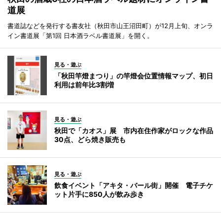
道展
書道誌などを発行する書友社（秋田市山王沼田町）が12月上旬、オンラ
イン書道展「第1回 日本酒ラベル書道展」を開く。
見る・遊ぶ
「秋田竿燈まつり」の竿燈会位置情報マップ、初日
利用は前年比3割増
見る・遊ぶ
秋田で「カオス」展 市内在住作家がロックな作品
30点、どら焼き販売も
見る・遊ぶ
飲食イベント「アキタ・バール街」開催 電子チケ
ット片手に850人が飲み歩き