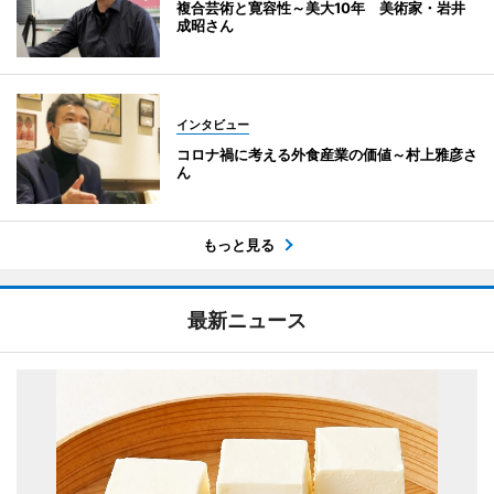
複合芸術と寛容性～美大10年 美術家・岩井
成昭さん
インタビュー
コロナ禍に考える外食産業の価値～村上雅彦さ
ん
もっと見る
最新ニュース