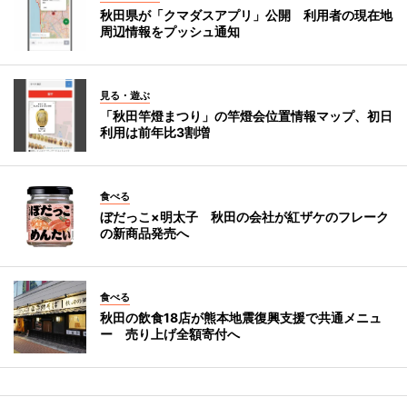
秋田県が「クマダスアプリ」公開 利用者の現在地
周辺情報をプッシュ通知
見る・遊ぶ
「秋田竿燈まつり」の竿燈会位置情報マップ、初日
利用は前年比3割増
食べる
ぼだっこ×明太子 秋田の会社が紅ザケのフレーク
の新商品発売へ
食べる
秋田の飲食18店が熊本地震復興支援で共通メニュ
ー 売り上げ全額寄付へ