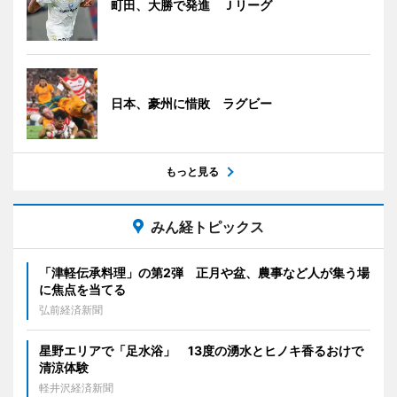
町田、大勝で発進 Ｊリーグ
日本、豪州に惜敗 ラグビー
もっと見る
みん経トピックス
「津軽伝承料理」の第2弾 正月や盆、農事など人が集う場
に焦点を当てる
弘前経済新聞
星野エリアで「足水浴」 13度の湧水とヒノキ香るおけで
清涼体験
軽井沢経済新聞