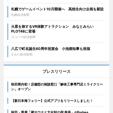
札幌でゲームイベント10月開催へ 高校生向け企画を新設
札幌経済新聞
火星を旅するVR体験アトラクション みなとみらい
PLOT48に登場
ヨコハマ経済新聞
八広で町名誕生60周年祝賀会 小池都知事も祝福
すみだ経済新聞
プレスリリース
秋田県内初！店舗型の相談窓口「解体工事専門店ミライクリー
ン」オープン
【新日本海フェリー】公式アプリをリリースしました！
秋田・男鹿「蔵サウナと文化財の宿 森長」がForbes