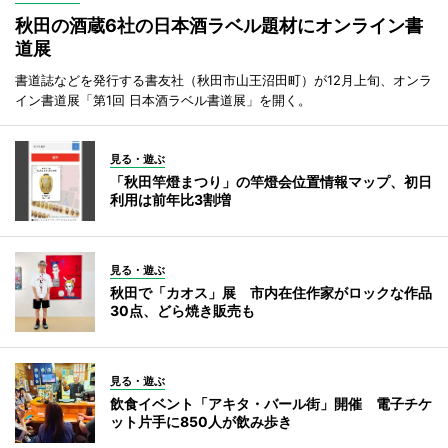
秋田の酒蔵6社の日本酒ラベル題材にオンライン書
道展
書道誌などを発行する書友社（秋田市山王沼田町）が12月上旬、オンラ
イン書道展「第1回 日本酒ラベル書道展」を開く。
見る・遊ぶ
「秋田竿燈まつり」の竿燈会位置情報マップ、初日
利用は前年比3割増
見る・遊ぶ
秋田で「カオス」展 市内在住作家がロックな作品
30点、どら焼き販売も
見る・遊ぶ
飲食イベント「アキタ・バール街」開催 電子チケ
ット片手に850人が飲み歩き