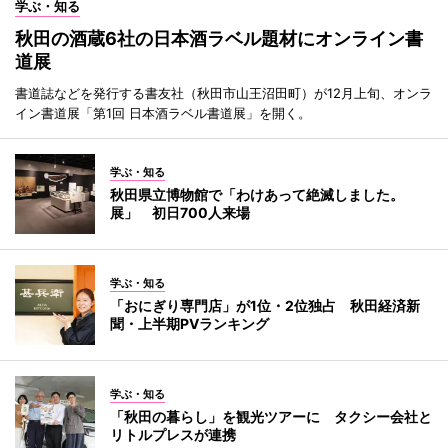
学ぶ・知る
秋田の酒蔵6社の日本酒ラベル題材にオンライン書
道展
書道誌などを発行する書友社（秋田市山王沼田町）が12月上旬、オンラ
イン書道展「第1回 日本酒ラベル書道展」を開く。
学ぶ・知る
秋田県立博物館で「わけあって絶滅しました。
展」 初日700人来場
学ぶ・知る
「おにぎり専門店」が1位・2位独占 秋田経済新
聞・上半期PVランキング
学ぶ・知る
「秋田の暮らし」を観光ツアーに タクシー会社と
リトルプレスが連携