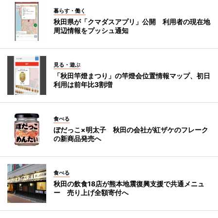
暮らす・働く
秋田県が「クマダスアプリ」公開 利用者の現在地
周辺情報をプッシュ通知
見る・遊ぶ
「秋田竿燈まつり」の竿燈会位置情報マップ、初日
利用は前年比3割増
食べる
ぼだっこ×明太子 秋田の会社が紅ザケのフレーク
の新商品発売へ
食べる
秋田の飲食18店が熊本地震復興支援で共通メニュ
ー 売り上げ全額寄付へ