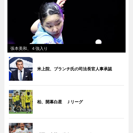
張本美和、４強入り
米上院、ブランチ氏の司法長官人事承認
柏、開幕白星 Ｊリーグ