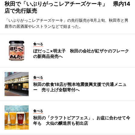
秋田で「いぶりがっこレアチーズケーキ」 県内14
店で先行販売
「いぶりがっこレアチーズケーキ」の先行販売が8月上旬、秋田市と男
鹿市の居酒屋やレストランなどで始まった。
食べる
ぼだっこ×明太子 秋田の会社が紅ザケのフレーク
の新商品発売へ
食べる
秋田の飲食18店が熊本地震復興支援で共通メニュ
ー 売り上げ全額寄付へ
食べる
秋田の「クラフトビアフェス」、お盆に合わせて今
年も 大仙の醸造所も初出店