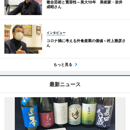
複合芸術と寛容性～美大10年 美術家・岩井
成昭さん
インタビュー
コロナ禍に考える外食産業の価値～村上雅彦さ
ん
もっと見る
最新ニュース