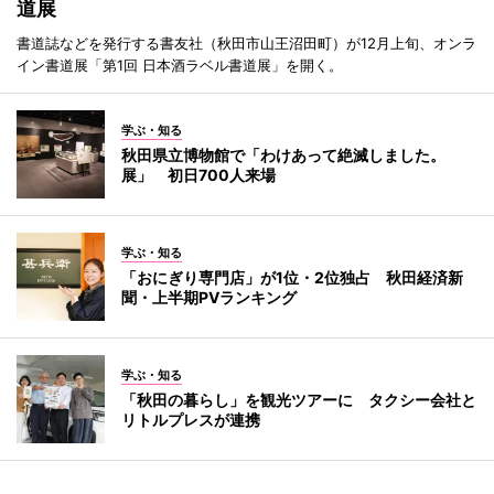
道展
書道誌などを発行する書友社（秋田市山王沼田町）が12月上旬、オンラ
イン書道展「第1回 日本酒ラベル書道展」を開く。
学ぶ・知る
秋田県立博物館で「わけあって絶滅しました。
展」 初日700人来場
学ぶ・知る
「おにぎり専門店」が1位・2位独占 秋田経済新
聞・上半期PVランキング
学ぶ・知る
「秋田の暮らし」を観光ツアーに タクシー会社と
リトルプレスが連携