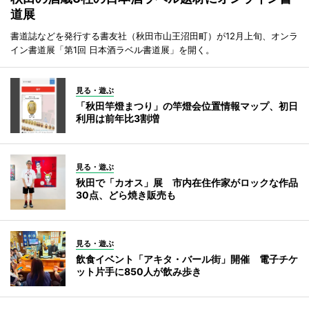
道展
書道誌などを発行する書友社（秋田市山王沼田町）が12月上旬、オンラ
イン書道展「第1回 日本酒ラベル書道展」を開く。
見る・遊ぶ
「秋田竿燈まつり」の竿燈会位置情報マップ、初日
利用は前年比3割増
見る・遊ぶ
秋田で「カオス」展 市内在住作家がロックな作品
30点、どら焼き販売も
見る・遊ぶ
飲食イベント「アキタ・バール街」開催 電子チケ
ット片手に850人が飲み歩き