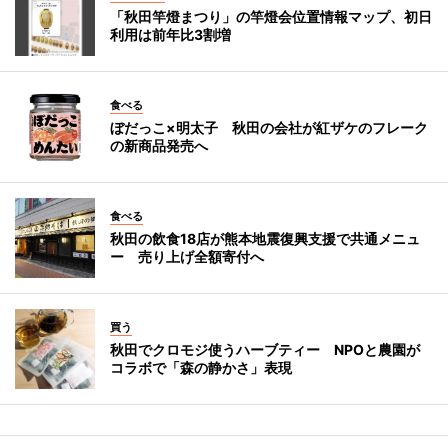
「秋田竿燈まつり」の竿燈会位置情報マップ、初日
利用は前年比3割増
食べる
ぼだっこ×明太子 秋田の会社が紅ザケのフレーク
の新商品発売へ
食べる
秋田の飲食18店が熊本地震復興支援で共通メニュ
ー 売り上げ全額寄付へ
買う
秋田でクロモジ使うハーブティー NPOと農園が
コラボで「森の静かさ」表現