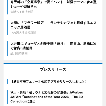
弁天町の「空庭温泉」で夏イベント 妖怪テーマに参加型
ショーや謎解きも
大阪ベイ経済新聞
大津に「フラワー飯店」 ランチやカフェも提供するエス
ニック居酒屋
びわ湖大津経済新聞
大井町にギョーザと創作中華「蓮月」 南青山、新橋に次
ぐ都内3店舗目
品川経済新聞
プレスリリース
【新日本海フェリー】公式アプリをリリースしました！
秋田・男鹿「蔵サウナと文化財の宿 森長」がForbes
JAPAN「Destinations of the Year 2026」The 30
Collectionに選出