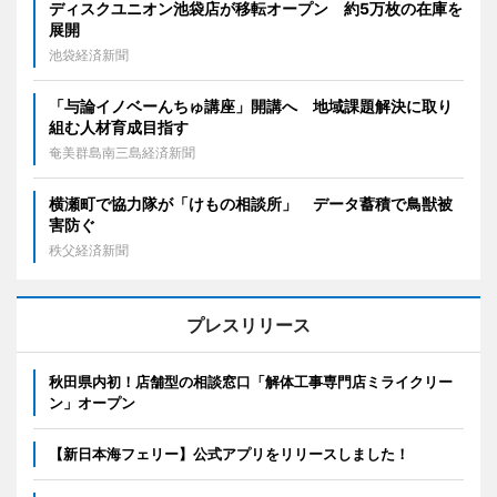
ディスクユニオン池袋店が移転オープン 約5万枚の在庫を
展開
池袋経済新聞
「与論イノベーんちゅ講座」開講へ 地域課題解決に取り
組む人材育成目指す
奄美群島南三島経済新聞
横瀬町で協力隊が「けもの相談所」 データ蓄積で鳥獣被
害防ぐ
秩父経済新聞
プレスリリース
秋田県内初！店舗型の相談窓口「解体工事専門店ミライクリー
ン」オープン
【新日本海フェリー】公式アプリをリリースしました！