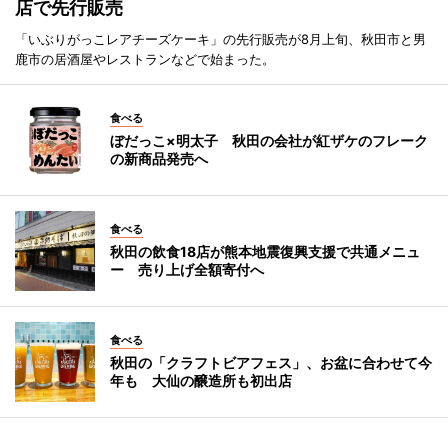
店で先行販売
「いぶりがっこレアチーズケーキ」の先行販売が8月上旬、秋田市と男
鹿市の居酒屋やレストランなどで始まった。
食べる
ぼだっこ×明太子 秋田の会社が紅ザケのフレーク
の新商品発売へ
食べる
秋田の飲食18店が熊本地震復興支援で共通メニュ
ー 売り上げ全額寄付へ
食べる
秋田の「クラフトビアフェス」、お盆に合わせて今
年も 大仙の醸造所も初出店