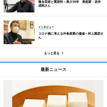
複合芸術と寛容性～美大10年 美術家・岩井
成昭さん
インタビュー
コロナ禍に考える外食産業の価値～村上雅彦さ
ん
もっと見る
最新ニュース