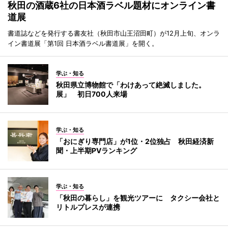
秋田の酒蔵6社の日本酒ラベル題材にオンライン書
道展
書道誌などを発行する書友社（秋田市山王沼田町）が12月上旬、オンラ
イン書道展「第1回 日本酒ラベル書道展」を開く。
学ぶ・知る
秋田県立博物館で「わけあって絶滅しました。
展」 初日700人来場
学ぶ・知る
「おにぎり専門店」が1位・2位独占 秋田経済新
聞・上半期PVランキング
学ぶ・知る
「秋田の暮らし」を観光ツアーに タクシー会社と
リトルプレスが連携