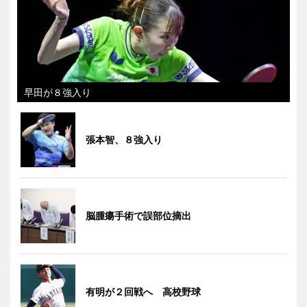
早田が８強入り
張本智、８強入り
脳腫瘍手術で誤部位摘出
有明が２回戦へ 高校野球