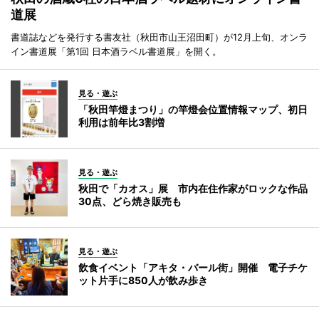
道展
書道誌などを発行する書友社（秋田市山王沼田町）が12月上旬、オンラ
イン書道展「第1回 日本酒ラベル書道展」を開く。
見る・遊ぶ
「秋田竿燈まつり」の竿燈会位置情報マップ、初日
利用は前年比3割増
見る・遊ぶ
秋田で「カオス」展 市内在住作家がロックな作品
30点、どら焼き販売も
見る・遊ぶ
飲食イベント「アキタ・バール街」開催 電子チケ
ット片手に850人が飲み歩き