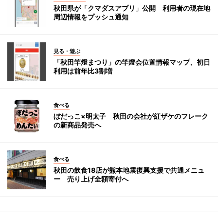
秋田県が「クマダスアプリ」公開 利用者の現在地
周辺情報をプッシュ通知
見る・遊ぶ
「秋田竿燈まつり」の竿燈会位置情報マップ、初日
利用は前年比3割増
食べる
ぼだっこ×明太子 秋田の会社が紅ザケのフレーク
の新商品発売へ
食べる
秋田の飲食18店が熊本地震復興支援で共通メニュ
ー 売り上げ全額寄付へ