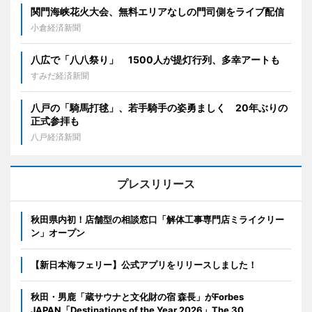
関門海峡花火大会、無料エリアなしの門司側をライブ配信
小倉経済新聞
八広で「八八祭り」 1500人が提灯行列、多幸アートも
すみだ経済新聞
八戸の「騎馬打毬」、若手騎手の姿勇ましく 20年ぶりの
正式参拝も
八戸経済新聞
プレスリリース
秋田県内初！店舗型の相談窓口「解体工事専門店ミライクリー
ン」オープン
【新日本海フェリー】公式アプリをリリースしました！
秋田・男鹿「蔵サウナと文化財の宿 森長」がForbes
JAPAN「Destinations of the Year 2026」The 30