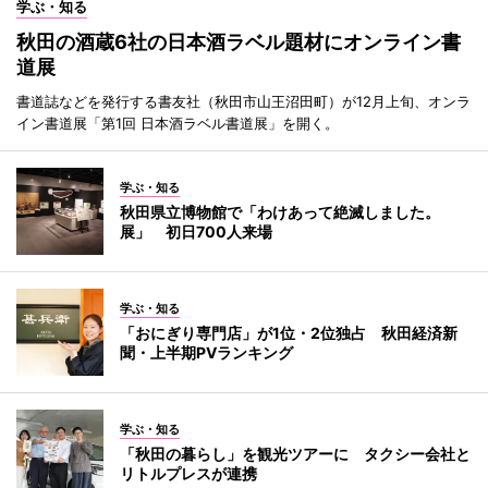
学ぶ・知る
秋田の酒蔵6社の日本酒ラベル題材にオンライン書
道展
書道誌などを発行する書友社（秋田市山王沼田町）が12月上旬、オンラ
イン書道展「第1回 日本酒ラベル書道展」を開く。
学ぶ・知る
秋田県立博物館で「わけあって絶滅しました。
展」 初日700人来場
学ぶ・知る
「おにぎり専門店」が1位・2位独占 秋田経済新
聞・上半期PVランキング
学ぶ・知る
「秋田の暮らし」を観光ツアーに タクシー会社と
リトルプレスが連携