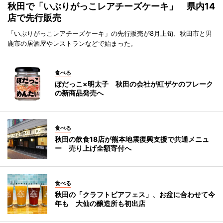
秋田で「いぶりがっこレアチーズケーキ」 県内14
店で先行販売
「いぶりがっこレアチーズケーキ」の先行販売が8月上旬、秋田市と男
鹿市の居酒屋やレストランなどで始まった。
食べる
ぼだっこ×明太子 秋田の会社が紅ザケのフレーク
の新商品発売へ
食べる
秋田の飲食18店が熊本地震復興支援で共通メニュ
ー 売り上げ全額寄付へ
食べる
秋田の「クラフトビアフェス」、お盆に合わせて今
年も 大仙の醸造所も初出店