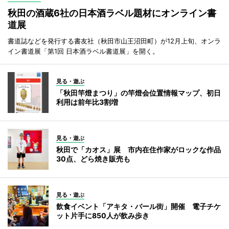
秋田の酒蔵6社の日本酒ラベル題材にオンライン書
道展
書道誌などを発行する書友社（秋田市山王沼田町）が12月上旬、オンラ
イン書道展「第1回 日本酒ラベル書道展」を開く。
見る・遊ぶ
「秋田竿燈まつり」の竿燈会位置情報マップ、初日
利用は前年比3割増
見る・遊ぶ
秋田で「カオス」展 市内在住作家がロックな作品
30点、どら焼き販売も
見る・遊ぶ
飲食イベント「アキタ・バール街」開催 電子チケ
ット片手に850人が飲み歩き