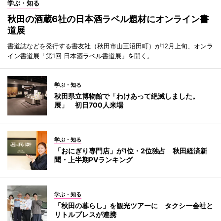
学ぶ・知る
秋田の酒蔵6社の日本酒ラベル題材にオンライン書
道展
書道誌などを発行する書友社（秋田市山王沼田町）が12月上旬、オンラ
イン書道展「第1回 日本酒ラベル書道展」を開く。
学ぶ・知る
秋田県立博物館で「わけあって絶滅しました。
展」 初日700人来場
学ぶ・知る
「おにぎり専門店」が1位・2位独占 秋田経済新
聞・上半期PVランキング
学ぶ・知る
「秋田の暮らし」を観光ツアーに タクシー会社と
リトルプレスが連携