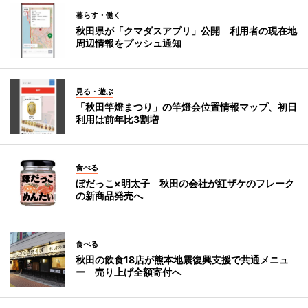
暮らす・働く
秋田県が「クマダスアプリ」公開 利用者の現在地
周辺情報をプッシュ通知
見る・遊ぶ
「秋田竿燈まつり」の竿燈会位置情報マップ、初日
利用は前年比3割増
食べる
ぼだっこ×明太子 秋田の会社が紅ザケのフレーク
の新商品発売へ
食べる
秋田の飲食18店が熊本地震復興支援で共通メニュ
ー 売り上げ全額寄付へ