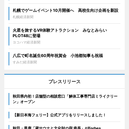
札幌でゲームイベント10月開催へ 高校生向け企画を新設
札幌経済新聞
火星を旅するVR体験アトラクション みなとみらい
PLOT48に登場
ヨコハマ経済新聞
八広で町名誕生60周年祝賀会 小池都知事も祝福
すみだ経済新聞
プレスリリース
秋田県内初！店舗型の相談窓口「解体工事専門店ミライクリー
ン」オープン
【新日本海フェリー】公式アプリをリリースしました！
秋田・男鹿「蔵サウナと文化財の宿 森長」がForbes