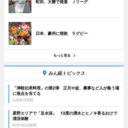
町田、大勝で発進 Ｊリーグ
日本、豪州に惜敗 ラグビー
もっと見る
みん経トピックス
「津軽伝承料理」の第2弾 正月や盆、農事など人が集う場
に焦点を当てる
弘前経済新聞
星野エリアで「足水浴」 13度の湧水とヒノキ香るおけで
清涼体験
軽井沢経済新聞