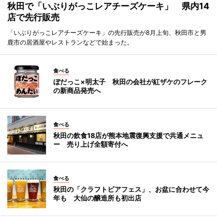
秋田で「いぶりがっこレアチーズケーキ」 県内14
店で先行販売
「いぶりがっこレアチーズケーキ」の先行販売が8月上旬、秋田市と男
鹿市の居酒屋やレストランなどで始まった。
食べる
ぼだっこ×明太子 秋田の会社が紅ザケのフレーク
の新商品発売へ
食べる
秋田の飲食18店が熊本地震復興支援で共通メニュ
ー 売り上げ全額寄付へ
食べる
秋田の「クラフトビアフェス」、お盆に合わせて今
年も 大仙の醸造所も初出店