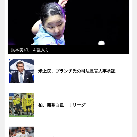
張本美和、４強入り
米上院、ブランチ氏の司法長官人事承認
柏、開幕白星 Ｊリーグ