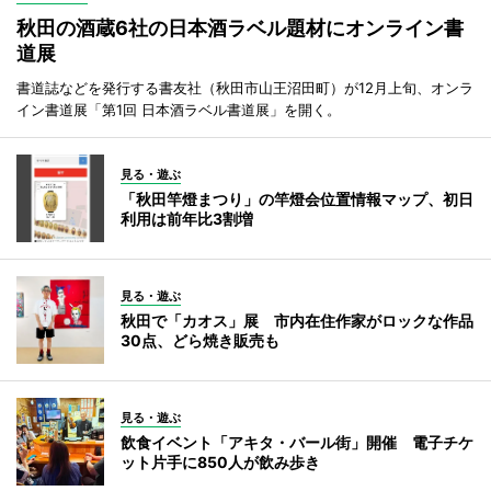
秋田の酒蔵6社の日本酒ラベル題材にオンライン書
道展
書道誌などを発行する書友社（秋田市山王沼田町）が12月上旬、オンラ
イン書道展「第1回 日本酒ラベル書道展」を開く。
見る・遊ぶ
「秋田竿燈まつり」の竿燈会位置情報マップ、初日
利用は前年比3割増
見る・遊ぶ
秋田で「カオス」展 市内在住作家がロックな作品
30点、どら焼き販売も
見る・遊ぶ
飲食イベント「アキタ・バール街」開催 電子チケ
ット片手に850人が飲み歩き