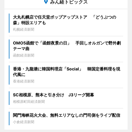
みん経トピックス
大丸札幌店で任天堂ポップアップストア 「どうぶつの
森」特設エリアも
札幌経済新聞
OMO5函館で「函館夜景の日」 手回しオルガンで野外劇
テーマ曲
函館経済新聞
香港・九龍塘に韓国料理店「Social」 韓国定番料理を現
代風に
香港経済新聞
SC相模原、熊本と引き分け J3リーグ開幕
相模原町田経済新聞
関門海峡花火大会、無料エリアなしの門司側をライブ配信
小倉経済新聞