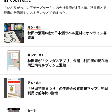
「いぶりがっこレアチーズケーキ」の先行販売が8月上旬、秋田市と男
鹿市の居酒屋やレストランなどで始まった。
見る・遊ぶ
秋田の酒蔵6社の日本酒ラベル題材にオンライン書
道展
暮らす・働く
秋田県が「クマダスアプリ」公開 利用者の現在地
周辺情報をプッシュ通知
見る・遊ぶ
「秋田竿燈まつり」の竿燈会位置情報マップ、初日
利用は前年比3割増
食べる