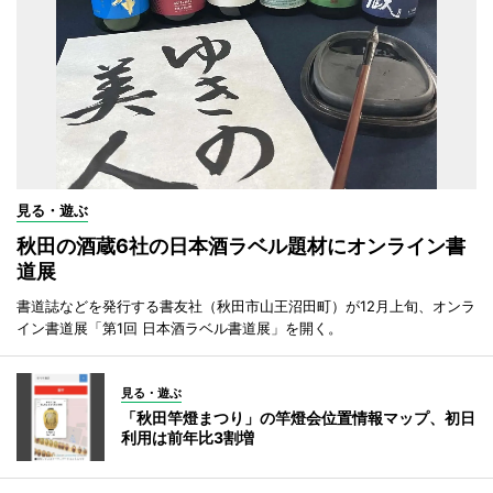
見る・遊ぶ
秋田の酒蔵6社の日本酒ラベル題材にオンライン書
道展
書道誌などを発行する書友社（秋田市山王沼田町）が12月上旬、オンラ
イン書道展「第1回 日本酒ラベル書道展」を開く。
見る・遊ぶ
「秋田竿燈まつり」の竿燈会位置情報マップ、初日
利用は前年比3割増