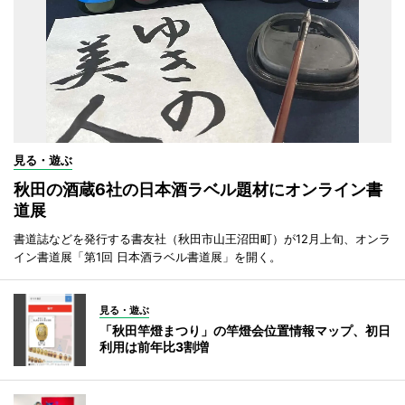
見る・遊ぶ
秋田の酒蔵6社の日本酒ラベル題材にオンライン書
道展
書道誌などを発行する書友社（秋田市山王沼田町）が12月上旬、オンラ
イン書道展「第1回 日本酒ラベル書道展」を開く。
見る・遊ぶ
「秋田竿燈まつり」の竿燈会位置情報マップ、初日
利用は前年比3割増