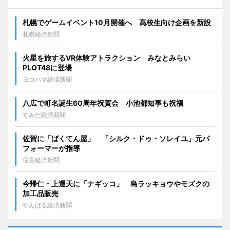
札幌でゲームイベント10月開催へ 高校生向け企画を新設
札幌経済新聞
火星を旅するVR体験アトラクション みなとみらい
PLOT48に登場
ヨコハマ経済新聞
八広で町名誕生60周年祝賀会 小池都知事も祝福
すみだ経済新聞
佐賀に「ばくてん屋」 「シルク・ドゥ・ソレイユ」元パ
フォーマーが指導
佐賀経済新聞
今帰仁・上運天に「ナギッコ」 島ラッキョウやモズクの
加工品販売
やんばる経済新聞