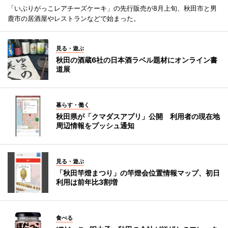
「いぶりがっこレアチーズケーキ」の先行販売が8月上旬、秋田市と男
鹿市の居酒屋やレストランなどで始まった。
見る・遊ぶ
秋田の酒蔵6社の日本酒ラベル題材にオンライン書
道展
暮らす・働く
秋田県が「クマダスアプリ」公開 利用者の現在地
周辺情報をプッシュ通知
見る・遊ぶ
「秋田竿燈まつり」の竿燈会位置情報マップ、初日
利用は前年比3割増
食べる