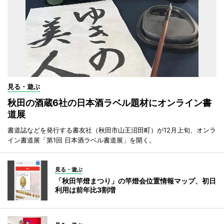
見る・遊ぶ
秋田の酒蔵6社の日本酒ラベル題材にオンライン書
道展
書道誌などを発行する書友社（秋田市山王沼田町）が12月上旬、オンラ
イン書道展「第1回 日本酒ラベル書道展」を開く。
見る・遊ぶ
「秋田竿燈まつり」の竿燈会位置情報マップ、初日
利用は前年比3割増