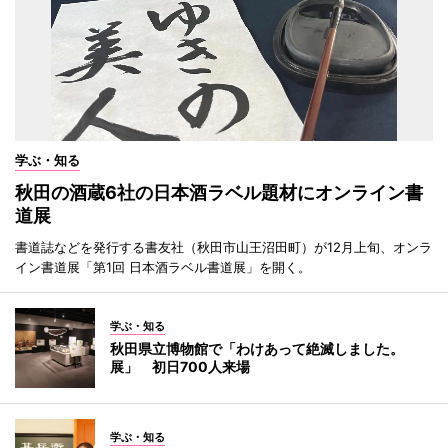
学ぶ・知る
秋田の酒蔵6社の日本酒ラベル題材にオンライン書
道展
書道誌などを発行する書友社（秋田市山王沼田町）が12月上旬、オンラ
イン書道展「第1回 日本酒ラベル書道展」を開く。
学ぶ・知る
秋田県立博物館で「わけあって絶滅しました。
展」 初日700人来場
学ぶ・知る