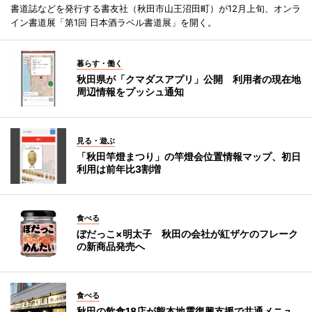
書道誌などを発行する書友社（秋田市山王沼田町）が12月上旬、オンラ
イン書道展「第1回 日本酒ラベル書道展」を開く。
暮らす・働く
秋田県が「クマダスアプリ」公開 利用者の現在地
周辺情報をプッシュ通知
見る・遊ぶ
「秋田竿燈まつり」の竿燈会位置情報マップ、初日
利用は前年比3割増
食べる
ぼだっこ×明太子 秋田の会社が紅ザケのフレーク
の新商品発売へ
食べる
秋田の飲食18店が熊本地震復興支援で共通メニュ