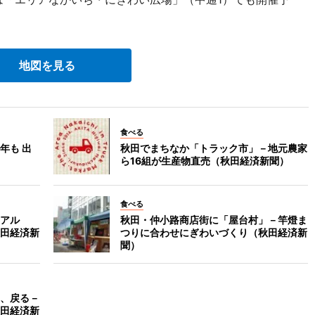
地図を見る
食べる
年も 出
秋田でまちなか「トラック市」－地元農家
ら16組が生産物直売（秋田経済新聞）
食べる
アル
秋田・仲小路商店街に「屋台村」－竿燈ま
田経済新
つりに合わせにぎわいづくり（秋田経済新
聞）
、戻る－
田経済新