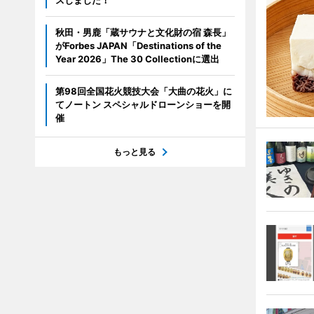
スしました！
秋田・男鹿「蔵サウナと文化財の宿 森長」
がForbes JAPAN「Destinations of the
Year 2026」The 30 Collectionに選出
第98回全国花火競技大会「大曲の花火」に
てノートン スペシャルドローンショーを開
催
もっと見る