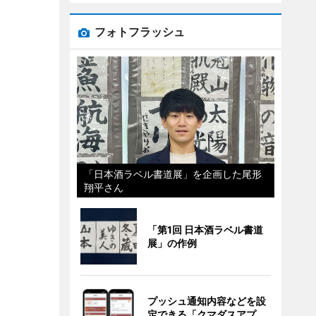
フォトフラッシュ
「日本酒ラベル書道展」を企画した尾形
翔平さん
「第1回 日本酒ラベル書道
展」の作例
プッシュ通知内容などを設
定できる「クマダスアプ