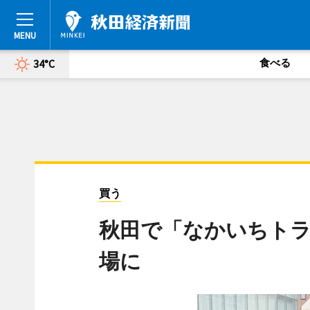
食べる
34°C
買う
秋田で「なかいちトラ
場に