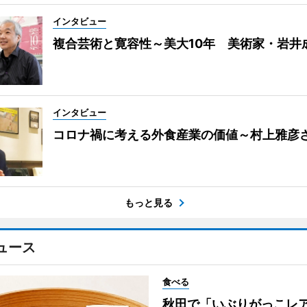
インタビュー
複合芸術と寛容性～美大10年 美術家・岩井
インタビュー
コロナ禍に考える外食産業の価値～村上雅彦
もっと見る
ュース
食べる
秋田で「いぶりがっこレ