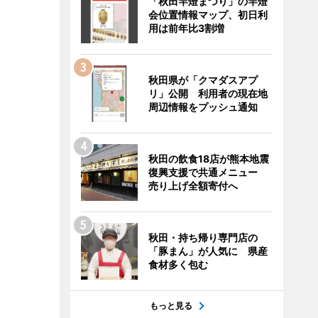
「秋田竿燈まつり」の竿燈
会位置情報マップ、初日利
用は前年比3割増
秋田県が「クマダスアプ
リ」公開 利用者の現在地
周辺情報をプッシュ通知
秋田の飲食18店が熊本地震
復興支援で共通メニュー
売り上げ全額寄付へ
秋田・持ち帰り専門店の
「豚まん」が人気に 県産
食材多く包む
もっと見る