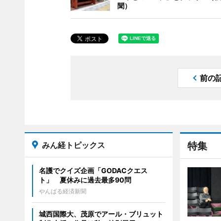
聞）
前の
みん経トピックス
特集
名護でクイズ企画「GODACクエス
ト」 夏休みに過去最多90問
やんばる経済新聞
城西国際大、茂原でアール・ブリュット