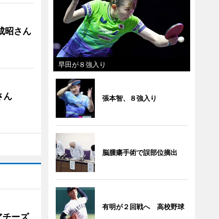
成昭さん
早田が８強入り
さん
張本智、８強入り
脳腫瘍手術で誤部位摘出
有明が２回戦へ 高校野球
アチーズ