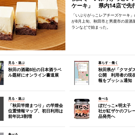
ケーキ」 県内14店で先
「いぶりがっこレアチーズケーキ」
が8月上旬、秋田市と男鹿市の居酒
ランなどで始まった。
見る・遊ぶ
暮らす・働く
秋田の酒蔵6社の日本酒ラベ
秋田県が「クマダ
ル題材にオンライン書道展
公開 利用者の現
報をプッシュ通知
見る・遊ぶ
食べる
「秋田竿燈まつり」の竿燈会
ぼだっこ×明太子
位置情報マップ、初日利用は
社が紅ザケのフレ
前年比3割増
品発売へ
食べる