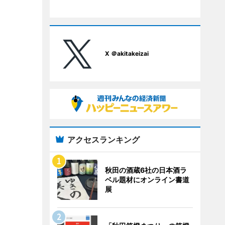
X ＠akitakeizai
アクセスランキング
秋田の酒蔵6社の日本酒ラ
ベル題材にオンライン書道
展