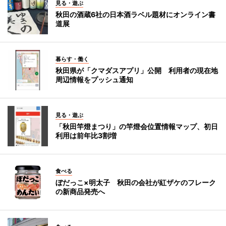
見る・遊ぶ
秋田の酒蔵6社の日本酒ラベル題材にオンライン書
道展
暮らす・働く
秋田県が「クマダスアプリ」公開 利用者の現在地
周辺情報をプッシュ通知
見る・遊ぶ
「秋田竿燈まつり」の竿燈会位置情報マップ、初日
利用は前年比3割増
食べる
ぼだっこ×明太子 秋田の会社が紅ザケのフレーク
の新商品発売へ