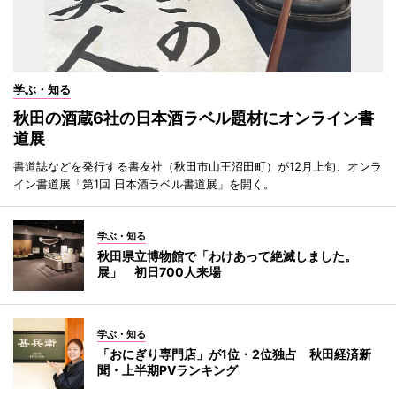
学ぶ・知る
秋田の酒蔵6社の日本酒ラベル題材にオンライン書
道展
書道誌などを発行する書友社（秋田市山王沼田町）が12月上旬、オンラ
イン書道展「第1回 日本酒ラベル書道展」を開く。
学ぶ・知る
秋田県立博物館で「わけあって絶滅しました。
展」 初日700人来場
学ぶ・知る
「おにぎり専門店」が1位・2位独占 秋田経済新
聞・上半期PVランキング