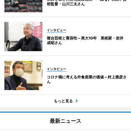
術監督・山川三太さん
インタビュー
複合芸術と寛容性～美大10年 美術家・岩井
成昭さん
インタビュー
コロナ禍に考える外食産業の価値～村上雅彦さ
ん
もっと見る
最新ニュース