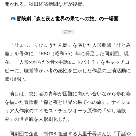
開かれる。秋田経済新聞などが後援。
冒険劇「森と夜と世界の果てへの旅」の一場面
［広告］
「ひょっこりひょうたん島」を演じた人形劇団「ひとみ
座」を母体に、1980（昭和55）年に発足した同劇団。現
在、「人形×からだ×音×手話±コトバ！？」をキャッチコ
ピーに、聴覚障がい者の感性を生かした作品の上演活動に
取り組む。
演目は、怠け者の青年が困難に向かい合いながら歩む姿
を描いた冒険劇「森と夜と世界の果てへの旅」。ナイジェ
リア人作家のエイモス・チュツオーラ原作の「やし酒飲
み」の世界観を人形劇化した。
同劇団で企画・制作を担当する大里千尋さんは「手話や