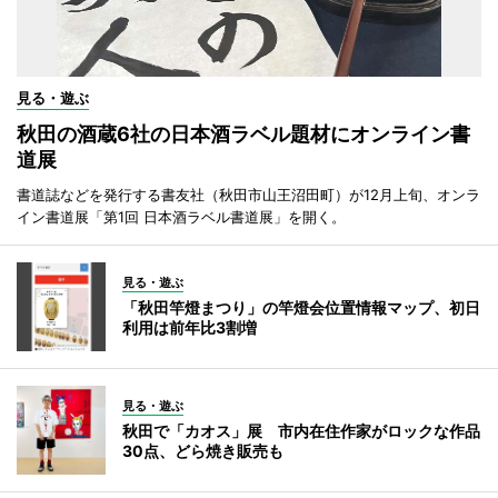
見る・遊ぶ
秋田の酒蔵6社の日本酒ラベル題材にオンライン書
道展
書道誌などを発行する書友社（秋田市山王沼田町）が12月上旬、オンラ
イン書道展「第1回 日本酒ラベル書道展」を開く。
見る・遊ぶ
「秋田竿燈まつり」の竿燈会位置情報マップ、初日
利用は前年比3割増
見る・遊ぶ
秋田で「カオス」展 市内在住作家がロックな作品
30点、どら焼き販売も