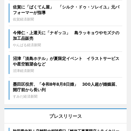
佐賀に「ばくてん屋」 「シルク・ドゥ・ソレイユ」元パ
フォーマーが指導
佐賀経済新聞
今帰仁・上運天に「ナギッコ」 島ラッキョウやモズクの
加工品販売
やんばる経済新聞
沼津「淡島ホテル」が夏限定イベント イラストサービス
や星空観望会など
沼津経済新聞
墨田区役所、「令和8年8月8日婚」 300人超が婚姻届、
開庁前から長い列
すみだ経済新聞
プレスリリース
秋田県内初！店舗型の相談窓口「解体工事専門店ミライクリー