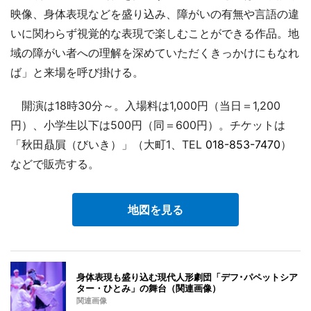
映像、身体表現などを盛り込み、障がいの有無や言語の違
いに関わらず視覚的な表現で楽しむことができる作品。地
域の障がい者への理解を深めていただくきっかけにもなれ
ば」と来場を呼び掛ける。
開演は18時30分～。入場料は1,000円（当日＝1,200
円）、小学生以下は500円（同＝600円）。チケットは
「秋田贔屓（びいき）」（大町1、TEL
018-853-7470
）
などで販売する。
地図を見る
身体表現も盛り込む現代人形劇団「デフ･パペットシア
ター・ひとみ」の舞台（関連画像）
関連画像