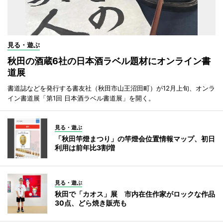
見る・遊ぶ
秋田の酒蔵6社の日本酒ラベル題材にオンライン書
道展
書道誌などを発行する書友社（秋田市山王沼田町）が12月上旬、オンラ
イン書道展「第1回 日本酒ラベル書道展」を開く。
見る・遊ぶ
「秋田竿燈まつり」の竿燈会位置情報マップ、初日
利用は前年比3割増
見る・遊ぶ
秋田で「カオス」展 市内在住作家がロックな作品
30点、どら焼き販売も