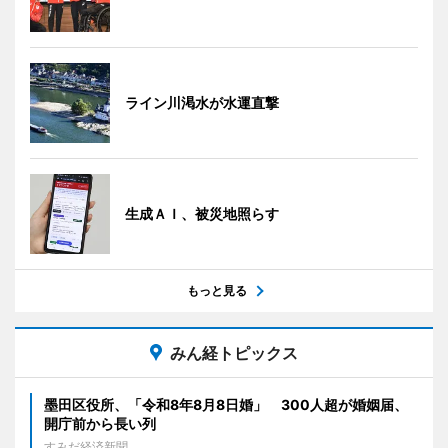
ライン川渇水が水運直撃
生成ＡＩ、被災地照らす
もっと見る
みん経トピックス
墨田区役所、「令和8年8月8日婚」 300人超が婚姻届、
開庁前から長い列
すみだ経済新聞