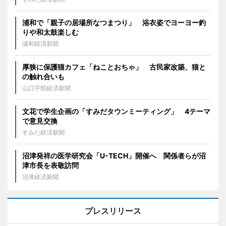
浦和で「親子の居場所なつまつり」 浴衣姿でヨーヨー釣
りや和太鼓楽しむ
浦和経済新聞
厚狭に保護猫カフェ「ねことおちゃ」 古民家改築、猫と
の触れ合いも
山口宇部経済新聞
文花で学生企画の「すみだタウンミーティング」 4テーマ
で意見交換
すみだ経済新聞
沼津発祥の医学研究会「U-TECH」開催へ 関係者らが沼
津市長を表敬訪問
沼津経済新聞
プレスリリース