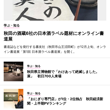
学ぶ・知る
秋田の酒蔵6社の日本酒ラベル題材にオンライン書
道展
書道誌などを発行する書友社（秋田市山王沼田町）が12月上旬、オンラ
イン書道展「第1回 日本酒ラベル書道展」を開く。
学ぶ・知る
秋田県立博物館で「わけあって絶滅しました。
展」 初日700人来場
学ぶ・知る
「おにぎり専門店」が1位・2位独占 秋田経済新
聞・上半期PVランキング