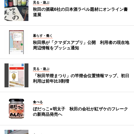
見る・遊ぶ
秋田の酒蔵6社の日本酒ラベル題材にオンライン書
道展
暮らす・働く
秋田県が「クマダスアプリ」公開 利用者の現在地
周辺情報をプッシュ通知
見る・遊ぶ
「秋田竿燈まつり」の竿燈会位置情報マップ、初日
利用は前年比3割増
食べる
ぼだっこ×明太子 秋田の会社が紅ザケのフレーク
の新商品発売へ