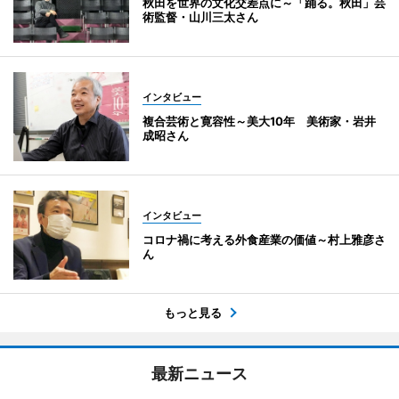
秋田を世界の文化交差点に～「踊る。秋田」芸
術監督・山川三太さん
インタビュー
複合芸術と寛容性～美大10年 美術家・岩井
成昭さん
インタビュー
コロナ禍に考える外食産業の価値～村上雅彦さ
ん
もっと見る
最新ニュース