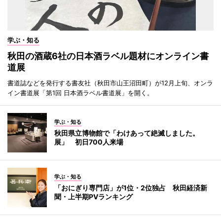
学ぶ・知る
秋田の酒蔵6社の日本酒ラベル題材にオンライン書
道展
書道誌などを発行する書友社（秋田市山王沼田町）が12月上旬、オンラ
イン書道展「第1回 日本酒ラベル書道展」を開く。
学ぶ・知る
秋田県立博物館で「わけあって絶滅しました。
展」 初日700人来場
学ぶ・知る
「おにぎり専門店」が1位・2位独占 秋田経済新
聞・上半期PVランキング