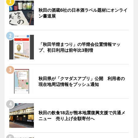
秋田の酒蔵6社の日本酒ラベル題材にオンライ
ン書道展
「秋田竿燈まつり」の竿燈会位置情報マッ
プ、初日利用は前年比3割増
秋田県が「クマダスアプリ」公開 利用者の
現在地周辺情報をプッシュ通知
秋田の飲食18店が熊本地震復興支援で共通メ
ニュー 売り上げ全額寄付へ