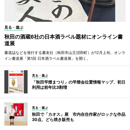
見る・遊ぶ
秋田の酒蔵6社の日本酒ラベル題材にオンライン書
道展
書道誌などを発行する書友社（秋田市山王沼田町）が12月上旬、オンラ
イン書道展「第1回 日本酒ラベル書道展」を開く。
見る・遊ぶ
「秋田竿燈まつり」の竿燈会位置情報マップ、初日
利用は前年比3割増
見る・遊ぶ
秋田で「カオス」展 市内在住作家がロックな作品
30点、どら焼き販売も