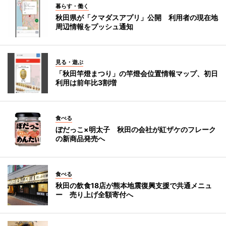
暮らす・働く
秋田県が「クマダスアプリ」公開 利用者の現在地
周辺情報をプッシュ通知
見る・遊ぶ
「秋田竿燈まつり」の竿燈会位置情報マップ、初日
利用は前年比3割増
食べる
ぼだっこ×明太子 秋田の会社が紅ザケのフレーク
の新商品発売へ
食べる
秋田の飲食18店が熊本地震復興支援で共通メニュ
ー 売り上げ全額寄付へ