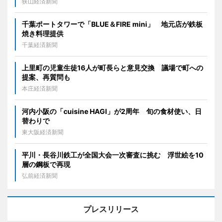
狭山経済新聞
千葉ポートタワーで「BLUE＆FIRE mini」 地元店が鉄板
焼き料理提供
千葉経済新聞
上里町の児童生徒16人が町長らと意見交換 議場で町への
提案、再質問も
本庄経済新聞
河内小阪の「cuisine HAGI」が2周年 旬の食材使い、日
替わりで
東大阪経済新聞
平川・長谷川鉄工が全国大会一次審査に挑む 浮世絵を10
層の鋼板で再現
弘前経済新聞
プレスリリース