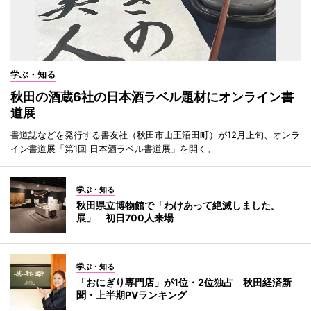
学ぶ・知る
秋田の酒蔵6社の日本酒ラベル題材にオンライン書
道展
書道誌などを発行する書友社（秋田市山王沼田町）が12月上旬、オンラ
イン書道展「第1回 日本酒ラベル書道展」を開く。
学ぶ・知る
秋田県立博物館で「わけあって絶滅しました。
展」 初日700人来場
学ぶ・知る
「おにぎり専門店」が1位・2位独占 秋田経済新
聞・上半期PVランキング