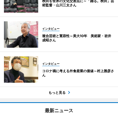
秋田を世界の文化交差点に～「踊る。秋田」芸
術監督・山川三太さん
インタビュー
複合芸術と寛容性～美大10年 美術家・岩井
成昭さん
インタビュー
コロナ禍に考える外食産業の価値～村上雅彦さ
ん
もっと見る
最新ニュース