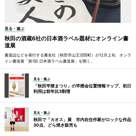
見る・遊ぶ
秋田の酒蔵6社の日本酒ラベル題材にオンライン書
道展
書道誌などを発行する書友社（秋田市山王沼田町）が12月上旬、オンラ
イン書道展「第1回 日本酒ラベル書道展」を開く。
見る・遊ぶ
「秋田竿燈まつり」の竿燈会位置情報マップ、初日
利用は前年比3割増
見る・遊ぶ
秋田で「カオス」展 市内在住作家がロックな作品
30点、どら焼き販売も