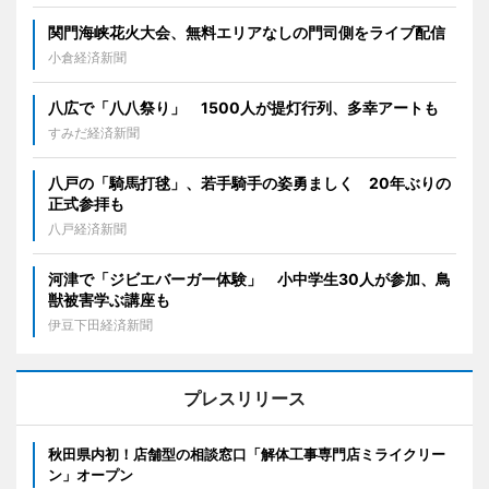
関門海峡花火大会、無料エリアなしの門司側をライブ配信
小倉経済新聞
八広で「八八祭り」 1500人が提灯行列、多幸アートも
すみだ経済新聞
八戸の「騎馬打毬」、若手騎手の姿勇ましく 20年ぶりの
正式参拝も
八戸経済新聞
河津で「ジビエバーガー体験」 小中学生30人が参加、鳥
獣被害学ぶ講座も
伊豆下田経済新聞
プレスリリース
秋田県内初！店舗型の相談窓口「解体工事専門店ミライクリー
ン」オープン