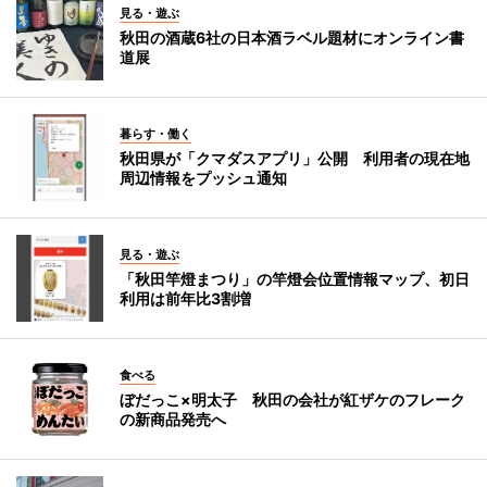
見る・遊ぶ
秋田の酒蔵6社の日本酒ラベル題材にオンライン書
道展
暮らす・働く
秋田県が「クマダスアプリ」公開 利用者の現在地
周辺情報をプッシュ通知
見る・遊ぶ
「秋田竿燈まつり」の竿燈会位置情報マップ、初日
利用は前年比3割増
食べる
ぼだっこ×明太子 秋田の会社が紅ザケのフレーク
の新商品発売へ