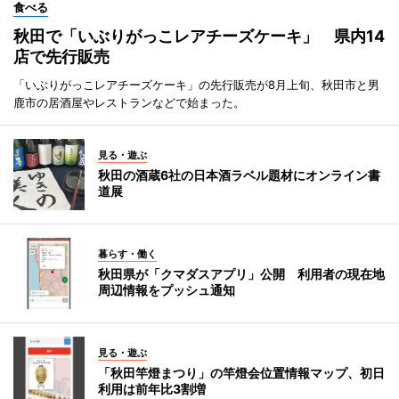
食べる
秋田で「いぶりがっこレアチーズケーキ」 県内14
店で先行販売
「いぶりがっこレアチーズケーキ」の先行販売が8月上旬、秋田市と男
鹿市の居酒屋やレストランなどで始まった。
見る・遊ぶ
秋田の酒蔵6社の日本酒ラベル題材にオンライン書
道展
暮らす・働く
秋田県が「クマダスアプリ」公開 利用者の現在地
周辺情報をプッシュ通知
見る・遊ぶ
「秋田竿燈まつり」の竿燈会位置情報マップ、初日
利用は前年比3割増