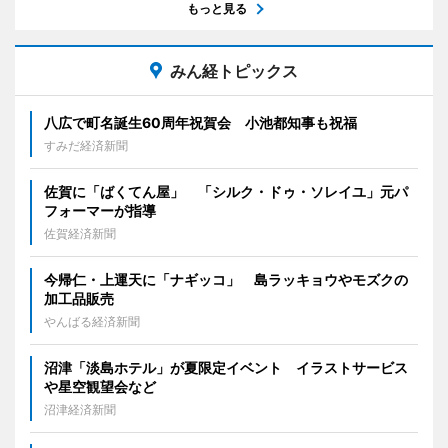
もっと見る
みん経トピックス
八広で町名誕生60周年祝賀会 小池都知事も祝福
すみだ経済新聞
佐賀に「ばくてん屋」 「シルク・ドゥ・ソレイユ」元パ
フォーマーが指導
佐賀経済新聞
今帰仁・上運天に「ナギッコ」 島ラッキョウやモズクの
加工品販売
やんばる経済新聞
沼津「淡島ホテル」が夏限定イベント イラストサービス
や星空観望会など
沼津経済新聞