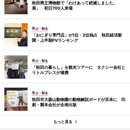
秋田県立博物館で「わけあって絶滅しました。
展」 初日700人来場
学ぶ・知る
「おにぎり専門店」が1位・2位独占 秋田経済新
聞・上半期PVランキング
学ぶ・知る
「秋田の暮らし」を観光ツアーに タクシー会社と
リトルプレスが連携
学ぶ・知る
秋田市大森山動物園の動物解説ボードが豆本に 印
刷・製本会社が企画出版
もっと見る