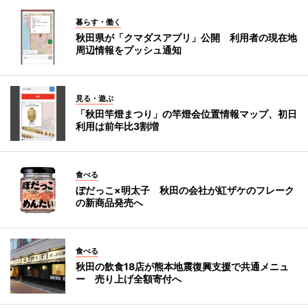
暮らす・働く
秋田県が「クマダスアプリ」公開 利用者の現在地
周辺情報をプッシュ通知
見る・遊ぶ
「秋田竿燈まつり」の竿燈会位置情報マップ、初日
利用は前年比3割増
食べる
ぼだっこ×明太子 秋田の会社が紅ザケのフレーク
の新商品発売へ
食べる
秋田の飲食18店が熊本地震復興支援で共通メニュ
ー 売り上げ全額寄付へ