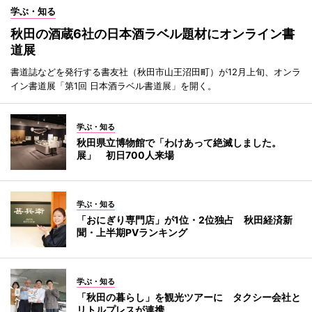
学ぶ・知る
秋田の酒蔵6社の日本酒ラベル題材にオンライン書
道展
書道誌などを発行する書友社（秋田市山王沼田町）が12月上旬、オンラ
イン書道展「第1回 日本酒ラベル書道展」を開く。
学ぶ・知る
秋田県立博物館で「わけあって絶滅しました。
展」 初日700人来場
学ぶ・知る
「おにぎり専門店」が1位・2位独占 秋田経済新
聞・上半期PVランキング
学ぶ・知る
「秋田の暮らし」を観光ツアーに タクシー会社と
リトルプレスが連携