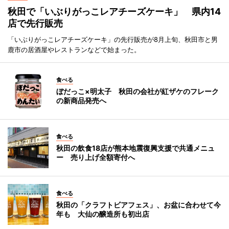
秋田で「いぶりがっこレアチーズケーキ」 県内14
店で先行販売
「いぶりがっこレアチーズケーキ」の先行販売が8月上旬、秋田市と男
鹿市の居酒屋やレストランなどで始まった。
食べる
ぼだっこ×明太子 秋田の会社が紅ザケのフレーク
の新商品発売へ
食べる
秋田の飲食18店が熊本地震復興支援で共通メニュ
ー 売り上げ全額寄付へ
食べる
秋田の「クラフトビアフェス」、お盆に合わせて今
年も 大仙の醸造所も初出店