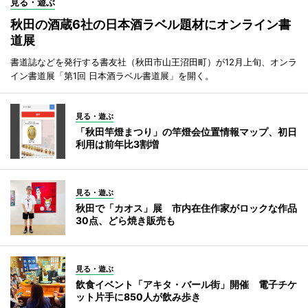
見る・遊ぶ
秋田の酒蔵6社の日本酒ラベル題材にオンライン書
道展
書道誌などを発行する書友社（秋田市山王沼田町）が12月上旬、オンラ
イン書道展「第1回 日本酒ラベル書道展」を開く。
見る・遊ぶ
「秋田竿燈まつり」の竿燈会位置情報マップ、初日
利用は前年比3割増
見る・遊ぶ
秋田で「カオス」展 市内在住作家がロックな作品
30点、どら焼き販売も
見る・遊ぶ
飲食イベント「アキタ・バール街」開催 電子チケ
ット片手に850人が飲み歩き