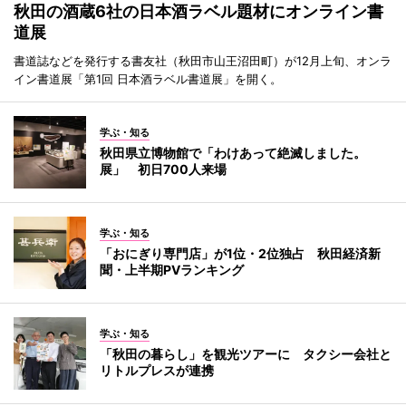
秋田の酒蔵6社の日本酒ラベル題材にオンライン書
道展
書道誌などを発行する書友社（秋田市山王沼田町）が12月上旬、オンラ
イン書道展「第1回 日本酒ラベル書道展」を開く。
学ぶ・知る
秋田県立博物館で「わけあって絶滅しました。
展」 初日700人来場
学ぶ・知る
「おにぎり専門店」が1位・2位独占 秋田経済新
聞・上半期PVランキング
学ぶ・知る
「秋田の暮らし」を観光ツアーに タクシー会社と
リトルプレスが連携