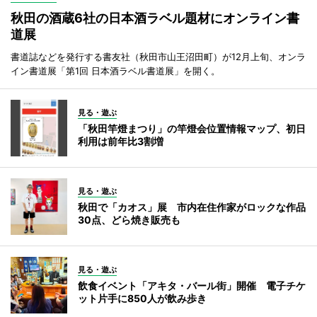
秋田の酒蔵6社の日本酒ラベル題材にオンライン書
道展
書道誌などを発行する書友社（秋田市山王沼田町）が12月上旬、オンラ
イン書道展「第1回 日本酒ラベル書道展」を開く。
見る・遊ぶ
「秋田竿燈まつり」の竿燈会位置情報マップ、初日
利用は前年比3割増
見る・遊ぶ
秋田で「カオス」展 市内在住作家がロックな作品
30点、どら焼き販売も
見る・遊ぶ
飲食イベント「アキタ・バール街」開催 電子チケ
ット片手に850人が飲み歩き