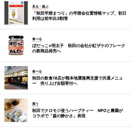
見る・遊ぶ
「秋田竿燈まつり」の竿燈会位置情報マップ、初日
利用は前年比3割増
食べる
ぼだっこ×明太子 秋田の会社が紅ザケのフレーク
の新商品発売へ
食べる
秋田の飲食18店が熊本地震復興支援で共通メニュ
ー 売り上げ全額寄付へ
買う
秋田でクロモジ使うハーブティー NPOと農園が
コラボで「森の静かさ」表現