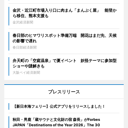
金沢・近江町市場入り口に肉まん「まんぷく屋」 能登か
ら移住、熊本支援も
金沢経済新聞
春日部のヒマワリスポット準備万端 開花はまだ先、天候
の影響で遅れ
春日部経済新聞
弁天町の「空庭温泉」で夏イベント 妖怪テーマに参加型
ショーや謎解きも
大阪ベイ経済新聞
プレスリリース
【新日本海フェリー】公式アプリをリリースしました！
秋田・男鹿「蔵サウナと文化財の宿 森長」がForbes
JAPAN「Destinations of the Year 2026」The 30