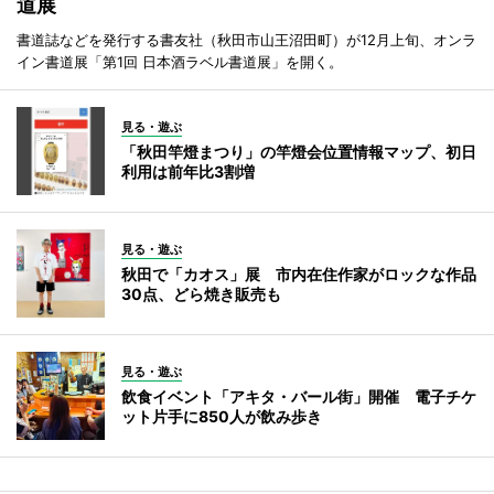
道展
書道誌などを発行する書友社（秋田市山王沼田町）が12月上旬、オンラ
イン書道展「第1回 日本酒ラベル書道展」を開く。
見る・遊ぶ
「秋田竿燈まつり」の竿燈会位置情報マップ、初日
利用は前年比3割増
見る・遊ぶ
秋田で「カオス」展 市内在住作家がロックな作品
30点、どら焼き販売も
見る・遊ぶ
飲食イベント「アキタ・バール街」開催 電子チケ
ット片手に850人が飲み歩き