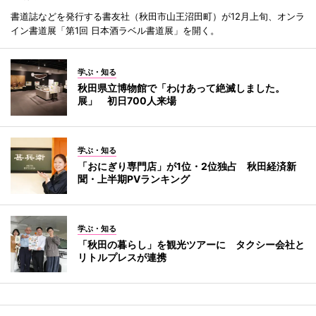
書道誌などを発行する書友社（秋田市山王沼田町）が12月上旬、オンラ
イン書道展「第1回 日本酒ラベル書道展」を開く。
学ぶ・知る
秋田県立博物館で「わけあって絶滅しました。
展」 初日700人来場
学ぶ・知る
「おにぎり専門店」が1位・2位独占 秋田経済新
聞・上半期PVランキング
学ぶ・知る
「秋田の暮らし」を観光ツアーに タクシー会社と
リトルプレスが連携