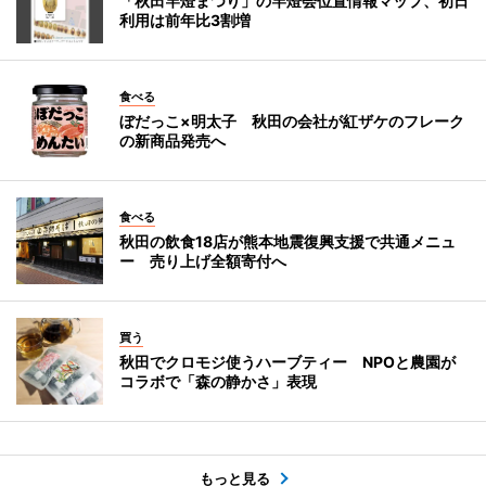
「秋田竿燈まつり」の竿燈会位置情報マップ、初日
利用は前年比3割増
食べる
ぼだっこ×明太子 秋田の会社が紅ザケのフレーク
の新商品発売へ
食べる
秋田の飲食18店が熊本地震復興支援で共通メニュ
ー 売り上げ全額寄付へ
買う
秋田でクロモジ使うハーブティー NPOと農園が
コラボで「森の静かさ」表現
もっと見る