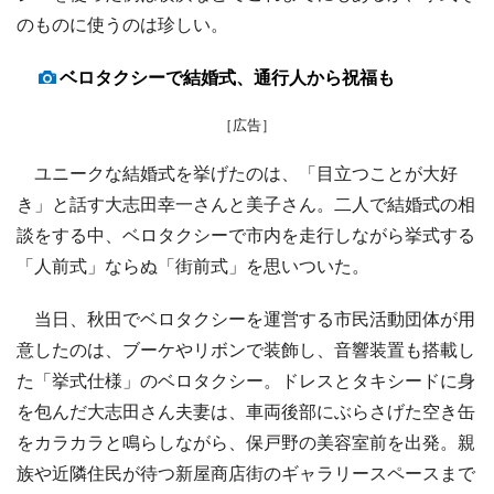
のものに使うのは珍しい。
ベロタクシーで結婚式、通行人から祝福も
［広告］
ユニークな結婚式を挙げたのは、「目立つことが大好
き」と話す大志田幸一さんと美子さん。二人で結婚式の相
談をする中、ベロタクシーで市内を走行しながら挙式する
「人前式」ならぬ「街前式」を思いついた。
当日、秋田でベロタクシーを運営する市民活動団体が用
意したのは、ブーケやリボンで装飾し、音響装置も搭載し
た「挙式仕様」のベロタクシー。ドレスとタキシードに身
を包んだ大志田さん夫妻は、車両後部にぶらさげた空き缶
をカラカラと鳴らしながら、保戸野の美容室前を出発。親
族や近隣住民が待つ新屋商店街のギャラリースペースまで