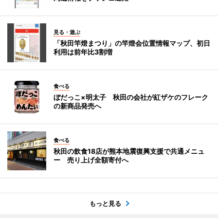
見る・遊ぶ
「秋田竿燈まつり」の竿燈会位置情報マップ、初日
利用は前年比3割増
食べる
ぼだっこ×明太子 秋田の会社が紅ザケのフレーク
の新商品発売へ
食べる
秋田の飲食18店が熊本地震復興支援で共通メニュ
ー 売り上げ全額寄付へ
もっと見る