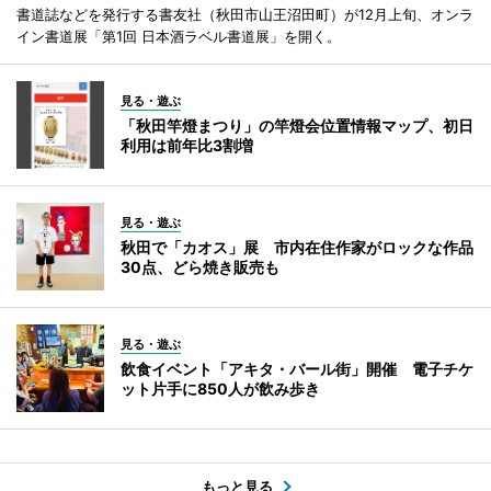
書道誌などを発行する書友社（秋田市山王沼田町）が12月上旬、オンラ
イン書道展「第1回 日本酒ラベル書道展」を開く。
見る・遊ぶ
「秋田竿燈まつり」の竿燈会位置情報マップ、初日
利用は前年比3割増
見る・遊ぶ
秋田で「カオス」展 市内在住作家がロックな作品
30点、どら焼き販売も
見る・遊ぶ
飲食イベント「アキタ・バール街」開催 電子チケ
ット片手に850人が飲み歩き
もっと見る