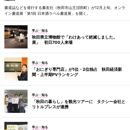
書道誌などを発行する書友社（秋田市山王沼田町）が12月上旬、オンラ
イン書道展「第1回 日本酒ラベル書道展」を開く。
学ぶ・知る
秋田県立博物館で「わけあって絶滅しました。
展」 初日700人来場
学ぶ・知る
「おにぎり専門店」が1位・2位独占 秋田経済新
聞・上半期PVランキング
学ぶ・知る
「秋田の暮らし」を観光ツアーに タクシー会社と
リトルプレスが連携
学ぶ・知る