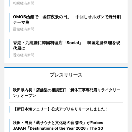
札幌経済新聞
OMO5函館で「函館夜景の日」 手回しオルガンで野外劇
テーマ曲
函館経済新聞
香港・九龍塘に韓国料理店「Social」 韓国定番料理を現
代風に
香港経済新聞
プレスリリース
秋田県内初！店舗型の相談窓口「解体工事専門店ミライクリー
ン」オープン
【新日本海フェリー】公式アプリをリリースしました！
秋田・男鹿「蔵サウナと文化財の宿 森長」がForbes
JAPAN「Destinations of the Year 2026」The 30