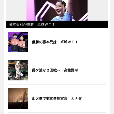
張本美和が優勝 卓球ＷＴＴ
優勝の張本兄妹 卓球ＷＴＴ
霞ケ浦が２回戦へ 高校野球
山火事で非常事態宣言 カナダ