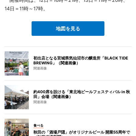
14日＝11時～17時。
地図を見る
初出店となる宮城県気仙沼市の醸造所「BLACK TIDE
BREWING」（関連画像）
関連画像
約400席を設ける「東北地ビールフェスティバル in 秋
田」会場（関連画像）
関連画像
食べる
秋田の「酒場戸隠」がオリジナルビール 開業55周年で