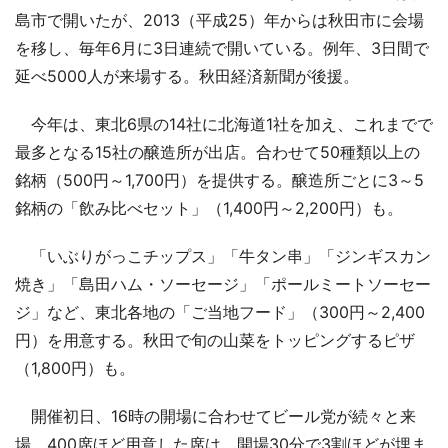
島市で開いたが、2013（平成25）年からは秋田市に会場
を移し、毎年6月に3日連続で開いている。例年、3日間で
延べ5000人が来場する。秋田経済新聞が後援。
今年は、東北6県の14社に北海道1社を加え、これまでで
最多となる15社の醸造所が出店。合わせて50種類以上の
銘柄（500円～1,700円）を提供する。醸造所ごとに3～5
銘柄の「飲み比べセット」（1,400円～2,200円）も。
「いぶりがっこチップス」「牛タン串」「ジンギスカン
焼き」「島田ハム・ソーセージ」「ポールミートソーセー
ジ」など、東北各地の「ご当地フード」（300円～2,400
円）を用意する。秋田で旬の山菜をトッピングするピザ
（1,800円）も。
開催初日、16時の開場に合わせてビール党が続々と来
場。400席ほど用意した席は、開場30分で3割ほどが埋ま