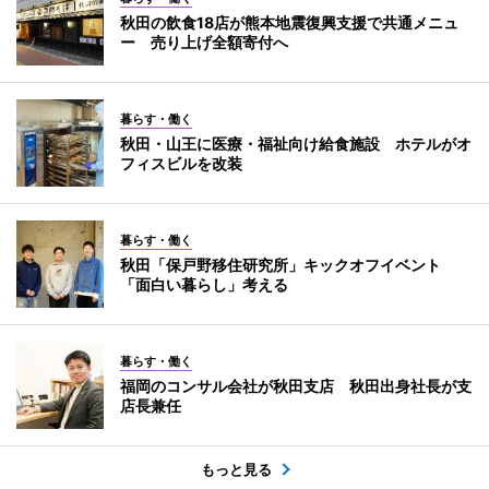
秋田の飲食18店が熊本地震復興支援で共通メニュ
ー 売り上げ全額寄付へ
暮らす・働く
秋田・山王に医療・福祉向け給食施設 ホテルがオ
フィスビルを改装
暮らす・働く
秋田「保戸野移住研究所」キックオフイベント
「面白い暮らし」考える
暮らす・働く
福岡のコンサル会社が秋田支店 秋田出身社長が支
店長兼任
もっと見る