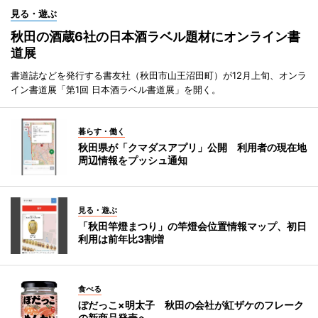
見る・遊ぶ
秋田の酒蔵6社の日本酒ラベル題材にオンライン書
道展
書道誌などを発行する書友社（秋田市山王沼田町）が12月上旬、オンラ
イン書道展「第1回 日本酒ラベル書道展」を開く。
暮らす・働く
秋田県が「クマダスアプリ」公開 利用者の現在地
周辺情報をプッシュ通知
見る・遊ぶ
「秋田竿燈まつり」の竿燈会位置情報マップ、初日
利用は前年比3割増
食べる
ぼだっこ×明太子 秋田の会社が紅ザケのフレーク
の新商品発売へ