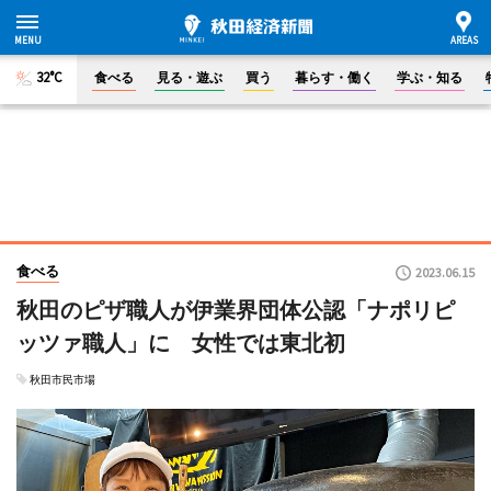
32°C
食べる
見る・遊ぶ
買う
暮らす・働く
学ぶ・知る
食べる
2023.06.15
秋田のピザ職人が伊業界団体公認「ナポリピ
ッツァ職人」に 女性では東北初
秋田市民市場