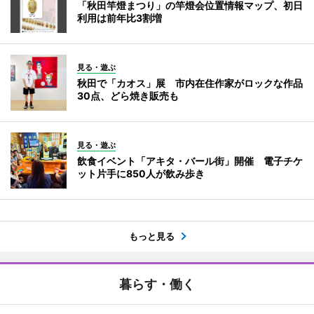
「秋田竿燈まつり」の竿燈会位置情報マップ、初日
利用は前年比3割増
見る・遊ぶ
秋田で「カオス」展 市内在住作家がロックな作品
30点、どら焼き販売も
見る・遊ぶ
飲食イベント「アキタ・バール街」開催 電子チケ
ット片手に850人が飲み歩き
もっと見る
暮らす・働く