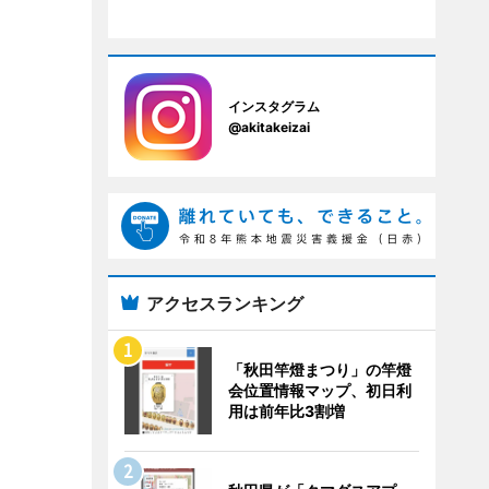
インスタグラム
@akitakeizai
アクセスランキング
「秋田竿燈まつり」の竿燈
会位置情報マップ、初日利
用は前年比3割増