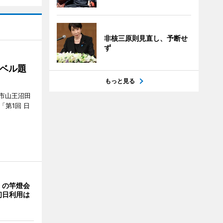
非核三原則見直し、予断せ
ず
ベル題
もっと見る
市山王沼田
「第1回 日
」の竿燈会
初日利用は