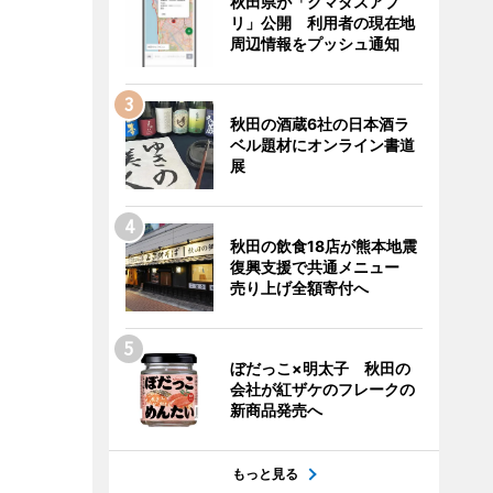
秋田県が「クマダスアプ
リ」公開 利用者の現在地
周辺情報をプッシュ通知
秋田の酒蔵6社の日本酒ラ
ベル題材にオンライン書道
展
秋田の飲食18店が熊本地震
復興支援で共通メニュー
売り上げ全額寄付へ
ぼだっこ×明太子 秋田の
会社が紅ザケのフレークの
新商品発売へ
もっと見る