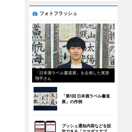
フォトフラッシュ
「日本酒ラベル書道展」を企画した尾形
翔平さん
「第1回 日本酒ラベル書道
展」の作例
プッシュ通知内容などを設
定できる「クマダスアプ