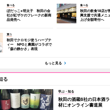
食べる
食べる
ぼだっこ×明太子 秋田の会
秋田の飲食18店が
社が紅ザケのフレークの新商
興支援で共通メニ
品発売へ
上げ全額寄付へ
買う
秋田でクロモジ使うハーブテ
ィー NPOと農園がコラボで
「森の静かさ」表現
もっと見る
知る
学ぶ・知る
秋田の酒蔵6社の日本酒ラ
材にオンライン書道展