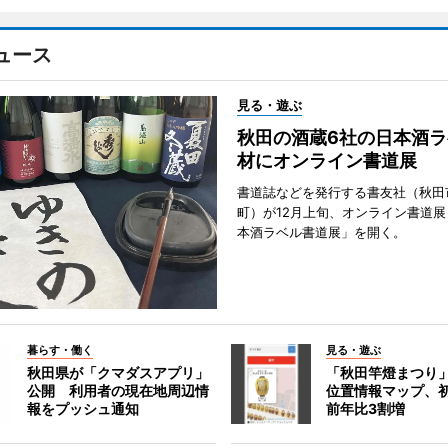
ュース
見る・遊ぶ
秋田の酒蔵6社の日本酒ラ
材にオンライン書道展
書道誌などを発行する書友社（秋田
町）が12月上旬、オンライン書道展
本酒ラベル書道展」を開く。
暮らす・働く
見る・遊ぶ
秋田県が「クマダスアプリ」
「秋田竿燈まつり
公開 利用者の現在地周辺情
位置情報マップ、
報をプッシュ通知
前年比3割増