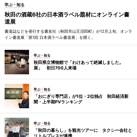
学ぶ・知る
秋田の酒蔵6社の日本酒ラベル題材にオンライン書
道展
書道誌などを発行する書友社（秋田市山王沼田町）が12月上旬、オンラ
イン書道展「第1回 日本酒ラベル書道展」を開く。
学ぶ・知る
秋田県立博物館で「わけあって絶滅しました。
展」 初日700人来場
学ぶ・知る
「おにぎり専門店」が1位・2位独占 秋田経済新
聞・上半期PVランキング
学ぶ・知る
「秋田の暮らし」を観光ツアーに タクシー会社と
リトルプレスが連携