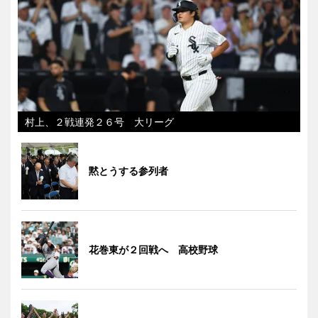
村上、２戦連発２６号 大リーグ
黙とうする参列者
花巻東が２回戦へ 高校野球