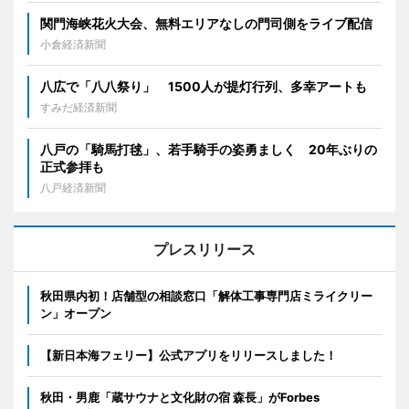
関門海峡花火大会、無料エリアなしの門司側をライブ配信
小倉経済新聞
八広で「八八祭り」 1500人が提灯行列、多幸アートも
すみだ経済新聞
八戸の「騎馬打毬」、若手騎手の姿勇ましく 20年ぶりの
正式参拝も
八戸経済新聞
プレスリリース
秋田県内初！店舗型の相談窓口「解体工事専門店ミライクリー
ン」オープン
【新日本海フェリー】公式アプリをリリースしました！
秋田・男鹿「蔵サウナと文化財の宿 森長」がForbes