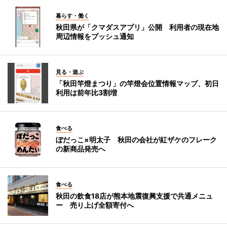
暮らす・働く
秋田県が「クマダスアプリ」公開 利用者の現在地
周辺情報をプッシュ通知
見る・遊ぶ
「秋田竿燈まつり」の竿燈会位置情報マップ、初日
利用は前年比3割増
食べる
ぼだっこ×明太子 秋田の会社が紅ザケのフレーク
の新商品発売へ
食べる
秋田の飲食18店が熊本地震復興支援で共通メニュ
ー 売り上げ全額寄付へ