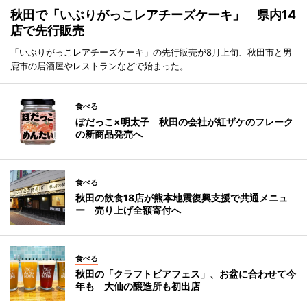
秋田で「いぶりがっこレアチーズケーキ」 県内14
店で先行販売
「いぶりがっこレアチーズケーキ」の先行販売が8月上旬、秋田市と男
鹿市の居酒屋やレストランなどで始まった。
食べる
ぼだっこ×明太子 秋田の会社が紅ザケのフレーク
の新商品発売へ
食べる
秋田の飲食18店が熊本地震復興支援で共通メニュ
ー 売り上げ全額寄付へ
食べる
秋田の「クラフトビアフェス」、お盆に合わせて今
年も 大仙の醸造所も初出店