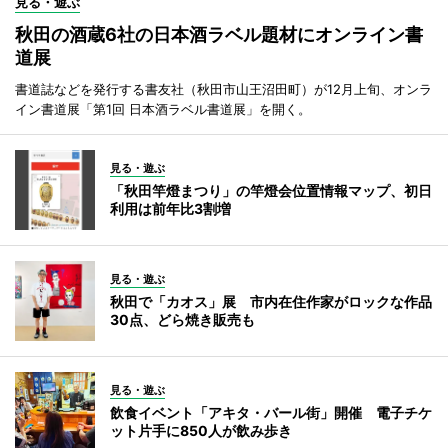
見る・遊ぶ
秋田の酒蔵6社の日本酒ラベル題材にオンライン書
道展
書道誌などを発行する書友社（秋田市山王沼田町）が12月上旬、オンラ
イン書道展「第1回 日本酒ラベル書道展」を開く。
見る・遊ぶ
「秋田竿燈まつり」の竿燈会位置情報マップ、初日
利用は前年比3割増
見る・遊ぶ
秋田で「カオス」展 市内在住作家がロックな作品
30点、どら焼き販売も
見る・遊ぶ
飲食イベント「アキタ・バール街」開催 電子チケ
ット片手に850人が飲み歩き