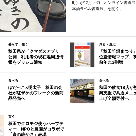
町）が12月上旬、オンライン書道展
本酒ラベル書道展」を開く。
暮らす・働く
見る・遊ぶ
秋田県が「クマダスアプリ」
「秋田竿燈まつり
公開 利用者の現在地周辺情
位置情報マップ、
報をプッシュ通知
前年比3割増
食べる
食べる
ぼだっこ×明太子 秋田の会
秋田の飲食18店が
社が紅ザケのフレークの新商
興支援で共通メニ
品発売へ
上げ全額寄付へ
買う
秋田でクロモジ使うハーブテ
ィー NPOと農園がコラボで
「森の静かさ」表現