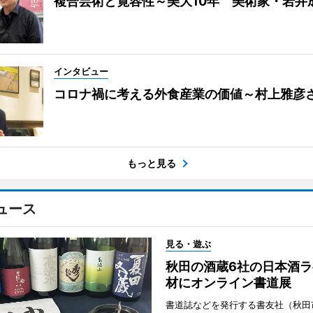
複合芸術と寛容性～美大10年 美術家・岩井
インタビュー
コロナ禍に考える外食産業の価値～村上雅彦
もっと見る
ュース
見る・遊ぶ
秋田の酒蔵6社の日本酒ラ
材にオンライン書道展
書道誌などを発行する書友社（秋田