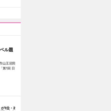
ベル題
市山王沼田
「第1回 日
が1位・2