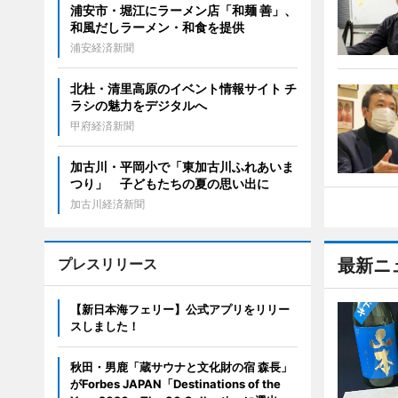
浦安市・堀江にラーメン店「和麺 善」、
和風だしラーメン・和食を提供
浦安経済新聞
北杜・清里高原のイベント情報サイト チ
ラシの魅力をデジタルへ
甲府経済新聞
加古川・平岡小で「東加古川ふれあいま
つり」 子どもたちの夏の思い出に
加古川経済新聞
プレスリリース
最新ニ
【新日本海フェリー】公式アプリをリリー
スしました！
秋田・男鹿「蔵サウナと文化財の宿 森長」
がForbes JAPAN「Destinations of the