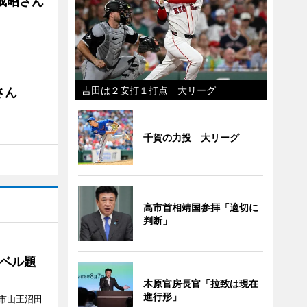
成昭さん
吉田は２安打１打点 大リーグ
さん
千賀の力投 大リーグ
高市首相靖国参拝「適切に
判断」
ベル題
木原官房長官「拉致は現在
進行形」
市山王沼田