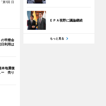
「第1回 日
ＥＰＡ視野に議論継続
もっと見る
」の竿燈会
初日利用は
熊本地震復
ュー 売り