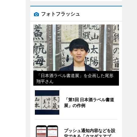
フォトフラッシュ
「日本酒ラベル書道展」を企画した尾形
翔平さん
「第1回 日本酒ラベル書道
展」の作例
プッシュ通知内容などを設
定できる「クマダスアプ