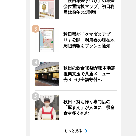
「秋田竿燈まつり」の竿燈
会位置情報マップ、初日利
用は前年比3割増
秋田県が「クマダスアプ
リ」公開 利用者の現在地
周辺情報をプッシュ通知
秋田の飲食18店が熊本地震
復興支援で共通メニュー
売り上げ全額寄付へ
秋田・持ち帰り専門店の
「豚まん」が人気に 県産
食材多く包む
もっと見る