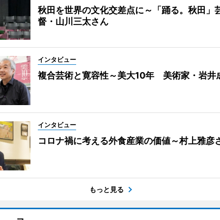
秋田を世界の文化交差点に～「踊る。秋田」
督・山川三太さん
インタビュー
複合芸術と寛容性～美大10年 美術家・岩井
インタビュー
コロナ禍に考える外食産業の価値～村上雅彦
もっと見る