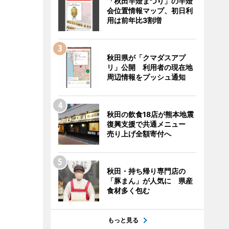
「秋田竿燈まつり」の竿燈
会位置情報マップ、初日利
用は前年比3割増
秋田県が「クマダスアプ
リ」公開 利用者の現在地
周辺情報をプッシュ通知
秋田の飲食18店が熊本地震
復興支援で共通メニュー
売り上げ全額寄付へ
秋田・持ち帰り専門店の
「豚まん」が人気に 県産
食材多く包む
もっと見る