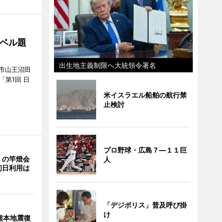
ベル題
出生地主義制限へ大統領令署名
市山王沼田
「第1回 日
米イスラエル船舶の航行禁
止検討
プロ野球・広島７―１１巨
」の竿燈会
人
初日利用は
「デジポリス」普及呼び掛
け
熊本地震復