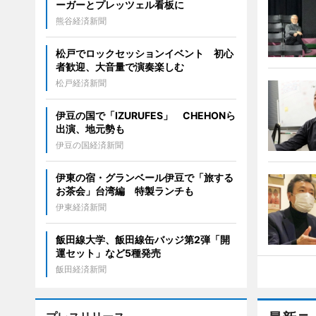
ーガーとプレッツェル看板に
熊谷経済新聞
松戸でロックセッションイベント 初心
者歓迎、大音量で演奏楽しむ
松戸経済新聞
伊豆の国で「IZURUFES」 CHEHONら
出演、地元勢も
伊豆の国経済新聞
伊東の宿・グランベール伊豆で「旅する
お茶会」台湾編 特製ランチも
伊東経済新聞
飯田線大学、飯田線缶バッジ第2弾「開
運セット」など5種発売
飯田経済新聞