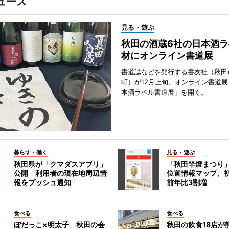
ュース
見る・遊ぶ
秋田の酒蔵6社の日本酒ラ
材にオンライン書道展
書道誌などを発行する書友社（秋田
町）が12月上旬、オンライン書道展
本酒ラベル書道展」を開く。
暮らす・働く
見る・遊ぶ
秋田県が「クマダスアプリ」
「秋田竿燈まつり
公開 利用者の現在地周辺情
位置情報マップ、
報をプッシュ通知
前年比3割増
食べる
食べる
ぼだっこ×明太子 秋田の会
秋田の飲食18店が