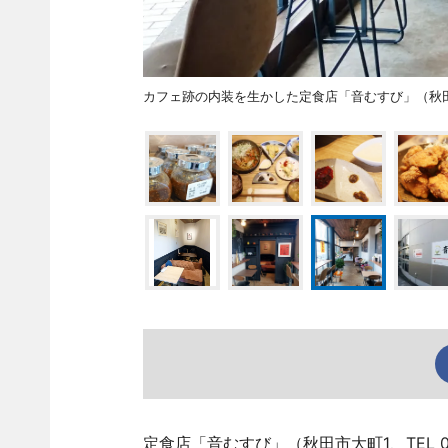
カフェ跡の内装を生かした定食店「音むすび」（秋
定食店「音むすび」（秋田市大町1、TEL 07