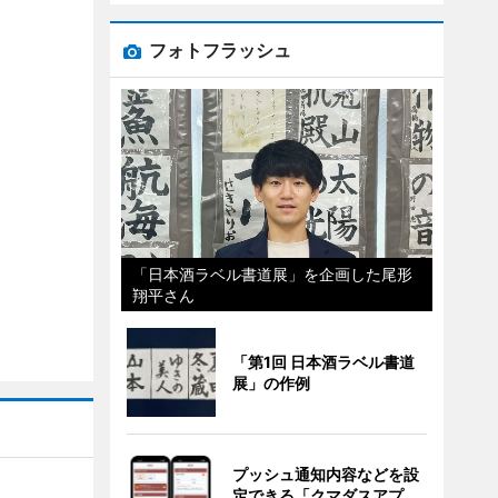
フォトフラッシュ
「日本酒ラベル書道展」を企画した尾形
翔平さん
「第1回 日本酒ラベル書道
展」の作例
プッシュ通知内容などを設
定できる「クマダスアプ