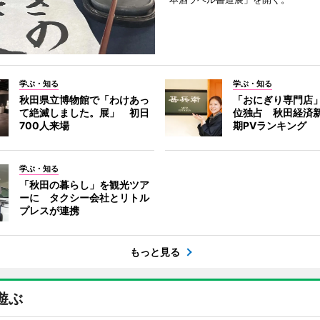
学ぶ・知る
学ぶ・知る
秋田県立博物館で「わけあっ
「おにぎり専門店」
て絶滅しました。展」 初日
位独占 秋田経済
700人来場
期PVランキング
学ぶ・知る
「秋田の暮らし」を観光ツア
ーに タクシー会社とリトル
プレスが連携
もっと見る
遊ぶ