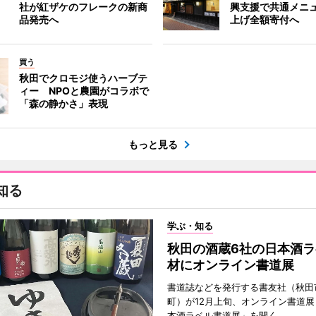
社が紅ザケのフレークの新商
興支援で共通メニ
品発売へ
上げ全額寄付へ
買う
秋田でクロモジ使うハーブテ
ィー NPOと農園がコラボで
「森の静かさ」表現
もっと見る
知る
学ぶ・知る
秋田の酒蔵6社の日本酒ラ
材にオンライン書道展
書道誌などを発行する書友社（秋田
町）が12月上旬、オンライン書道展
本酒ラベル書道展」を開く。