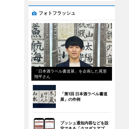
フォトフラッシュ
「日本酒ラベル書道展」を企画した尾形
翔平さん
「第1回 日本酒ラベル書道
展」の作例
プッシュ通知内容などを設
定できる「クマダスアプ