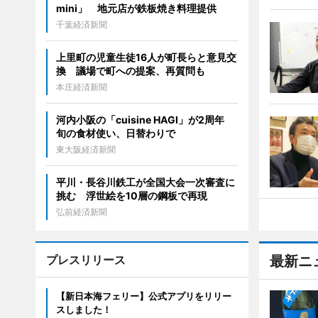
mini」 地元店が鉄板焼き料理提供
千葉経済新聞
上里町の児童生徒16人が町長らと意見交
換 議場で町への提案、再質問も
本庄経済新聞
河内小阪の「cuisine HAGI」が2周年
旬の食材使い、日替わりで
東大阪経済新聞
平川・長谷川鉄工が全国大会一次審査に
挑む 浮世絵を10層の鋼板で再現
弘前経済新聞
プレスリリース
最新ニ
【新日本海フェリー】公式アプリをリリー
スしました！