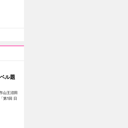
ベル題
市山王沼田
「第1回 日