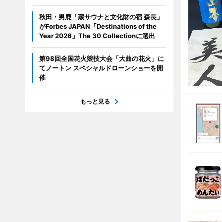
秋田・男鹿「蔵サウナと文化財の宿 森長」
がForbes JAPAN「Destinations of the
Year 2026」The 30 Collectionに選出
第98回全国花火競技大会「大曲の花火」に
てノートン スペシャルドローンショーを開
催
もっと見る