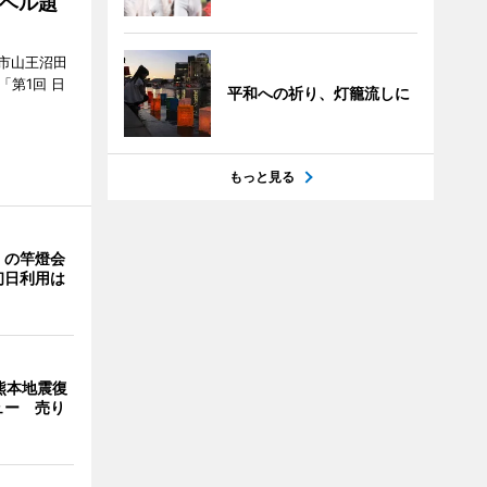
ベル題
市山王沼田
「第1回 日
平和への祈り、灯籠流しに
もっと見る
」の竿燈会
初日利用は
熊本地震復
ュー 売り