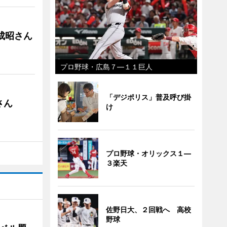
成昭さん
プロ野球・広島７―１１巨人
「デジポリス」普及呼び掛
さん
け
プロ野球・オリックス１―
３楽天
佐野日大、２回戦へ 高校
野球