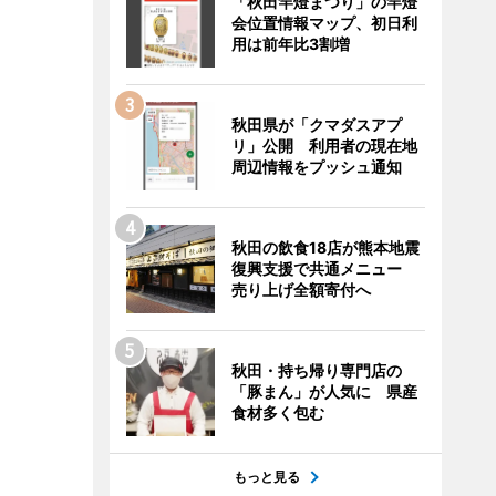
「秋田竿燈まつり」の竿燈
会位置情報マップ、初日利
用は前年比3割増
秋田県が「クマダスアプ
リ」公開 利用者の現在地
周辺情報をプッシュ通知
秋田の飲食18店が熊本地震
復興支援で共通メニュー
売り上げ全額寄付へ
秋田・持ち帰り専門店の
「豚まん」が人気に 県産
食材多く包む
もっと見る