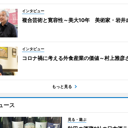
インタビュー
複合芸術と寛容性～美大10年 美術家・岩井
インタビュー
コロナ禍に考える外食産業の価値～村上雅彦
もっと見る
ュース
見る・遊ぶ