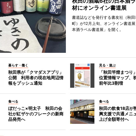
秋田の酒蔵6社の日本酒ラ
材にオンライン書道展
書道誌などを発行する書友社（秋田
町）が12月上旬、オンライン書道展
本酒ラベル書道展」を開く。
暮らす・働く
見る・遊ぶ
秋田県が「クマダスアプリ」
「秋田竿燈まつり
公開 利用者の現在地周辺情
位置情報マップ、
報をプッシュ通知
前年比3割増
食べる
食べる
ぼだっこ×明太子 秋田の会
秋田の飲食18店が
社が紅ザケのフレークの新商
興支援で共通メニ
品発売へ
上げ全額寄付へ