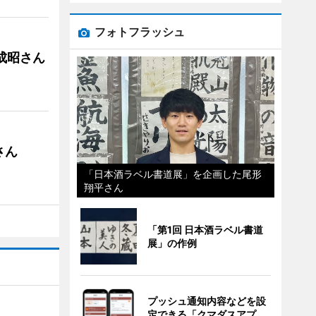
フォトフラッシュ
成昭さん
さん
「日本酒ラベル書道展」を企画した尾形
翔平さん
「第1回 日本酒ラベル書道
展」の作例
プッシュ通知内容などを設
定できる「クマダスアプ