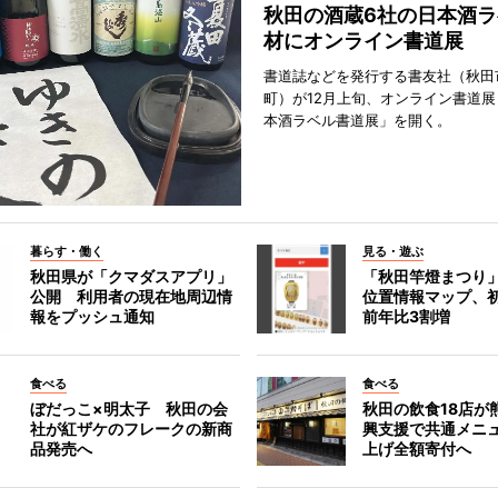
秋田の酒蔵6社の日本酒ラ
材にオンライン書道展
書道誌などを発行する書友社（秋田
町）が12月上旬、オンライン書道展
本酒ラベル書道展」を開く。
暮らす・働く
見る・遊ぶ
秋田県が「クマダスアプリ」
「秋田竿燈まつり
公開 利用者の現在地周辺情
位置情報マップ、
報をプッシュ通知
前年比3割増
食べる
食べる
ぼだっこ×明太子 秋田の会
秋田の飲食18店が
社が紅ザケのフレークの新商
興支援で共通メニ
品発売へ
上げ全額寄付へ