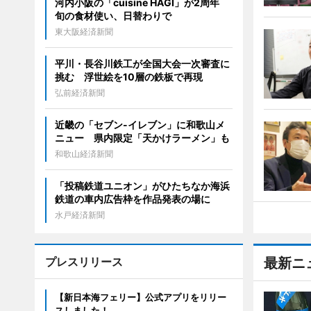
河内小阪の「cuisine HAGI」が2周年
旬の食材使い、日替わりで
東大阪経済新聞
平川・長谷川鉄工が全国大会一次審査に
挑む 浮世絵を10層の鉄板で再現
弘前経済新聞
近畿の「セブン-イレブン」に和歌山メ
ニュー 県内限定「天かけラーメン」も
和歌山経済新聞
「投稿鉄道ユニオン」がひたちなか海浜
鉄道の車内広告枠を作品発表の場に
水戸経済新聞
プレスリリース
最新ニ
【新日本海フェリー】公式アプリをリリー
スしました！