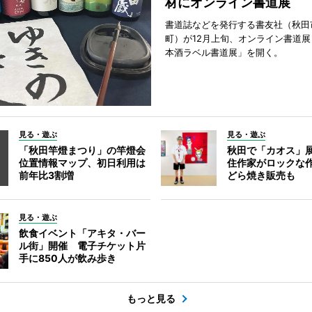
材にオンライン書道展
書道誌などを発行する書友社（秋田
町）が12月上旬、オンライン書道展
本酒ラベル書道展」を開く。
見る・遊ぶ
見る・遊ぶ
「秋田竿燈まつり」の竿燈会
秋田で「カオス」
位置情報マップ、初日利用は
住作家がロックな作
前年比3割増
どら焼き販売も
見る・遊ぶ
飲食イベント「アキタ・バー
ル街」開催 電子チケット片
手に850人が飲み歩き
もっと見る