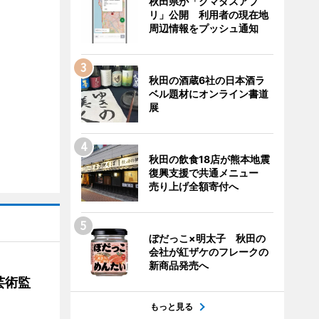
秋田県が「クマダスアプ
リ」公開 利用者の現在地
周辺情報をプッシュ通知
秋田の酒蔵6社の日本酒ラ
ベル題材にオンライン書道
展
秋田の飲食18店が熊本地震
復興支援で共通メニュー
売り上げ全額寄付へ
ぼだっこ×明太子 秋田の
会社が紅ザケのフレークの
新商品発売へ
芸術監
もっと見る