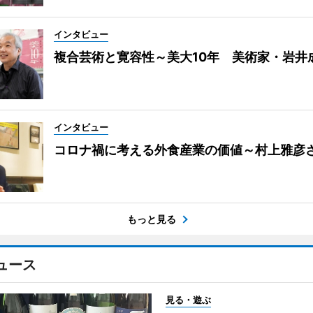
インタビュー
複合芸術と寛容性～美大10年 美術家・岩井
インタビュー
コロナ禍に考える外食産業の価値～村上雅彦
もっと見る
ュース
見る・遊ぶ