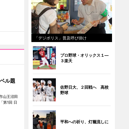
「デジポリス」普及呼び掛け
プロ野球・オリックス１―
３楽天
ベル題
佐野日大、２回戦へ 高校
野球
市山王沼田
「第1回 日
平和への祈り、灯籠流しに