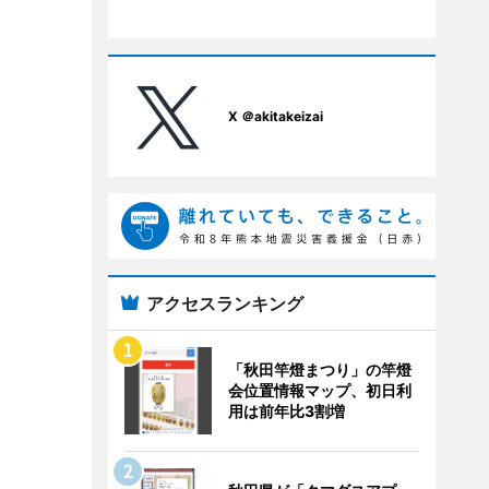
X ＠akitakeizai
アクセスランキング
「秋田竿燈まつり」の竿燈
会位置情報マップ、初日利
用は前年比3割増