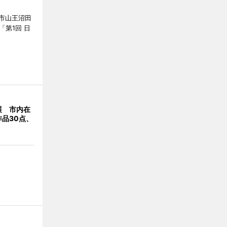
市山王沼田
「第1回 日
展 市内在
品30点、