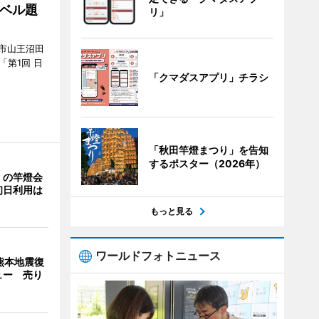
ベル題
リ」
市山王沼田
「第1回 日
「クマダスアプリ」チラシ
「秋田竿燈まつり」を告知
するポスター（2026年）
」の竿燈会
初日利用は
もっと見る
ワールドフォトニュース
熊本地震復
ュー 売り