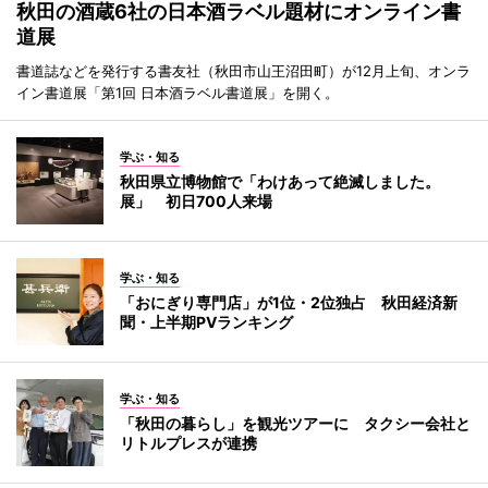
秋田の酒蔵6社の日本酒ラベル題材にオンライン書
道展
書道誌などを発行する書友社（秋田市山王沼田町）が12月上旬、オンラ
イン書道展「第1回 日本酒ラベル書道展」を開く。
学ぶ・知る
秋田県立博物館で「わけあって絶滅しました。
展」 初日700人来場
学ぶ・知る
「おにぎり専門店」が1位・2位独占 秋田経済新
聞・上半期PVランキング
学ぶ・知る
「秋田の暮らし」を観光ツアーに タクシー会社と
リトルプレスが連携