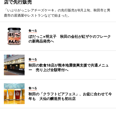
店で先行販売
「いぶりがっこレアチーズケーキ」の先行販売が8月上旬、秋田市と男
鹿市の居酒屋やレストランなどで始まった。
食べる
ぼだっこ×明太子 秋田の会社が紅ザケのフレーク
の新商品発売へ
食べる
秋田の飲食18店が熊本地震復興支援で共通メニュ
ー 売り上げ全額寄付へ
食べる
秋田の「クラフトビアフェス」、お盆に合わせて今
年も 大仙の醸造所も初出店