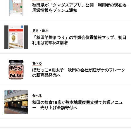
秋田県が「クマダスアプリ」公開 利用者の現在地
周辺情報をプッシュ通知
見る・遊ぶ
「秋田竿燈まつり」の竿燈会位置情報マップ、初日
利用は前年比3割増
食べる
ぼだっこ×明太子 秋田の会社が紅ザケのフレーク
の新商品発売へ
食べる
秋田の飲食18店が熊本地震復興支援で共通メニュ
ー 売り上げ全額寄付へ