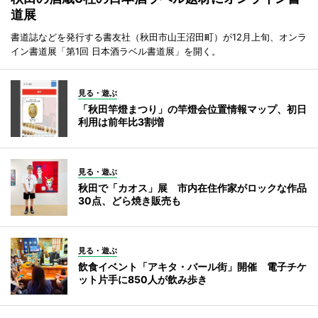
道展
書道誌などを発行する書友社（秋田市山王沼田町）が12月上旬、オンラ
イン書道展「第1回 日本酒ラベル書道展」を開く。
見る・遊ぶ
「秋田竿燈まつり」の竿燈会位置情報マップ、初日
利用は前年比3割増
見る・遊ぶ
秋田で「カオス」展 市内在住作家がロックな作品
30点、どら焼き販売も
見る・遊ぶ
飲食イベント「アキタ・バール街」開催 電子チケ
ット片手に850人が飲み歩き