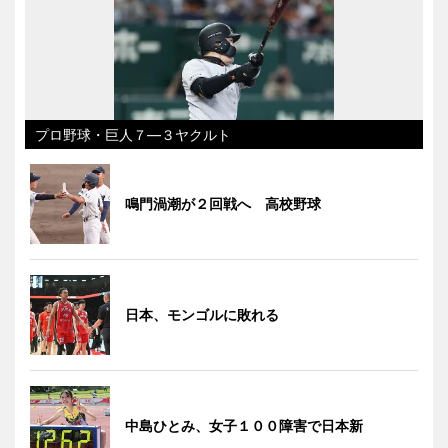
プロ野球・巨人７―３ヤクルト
鳴門渦潮が２回戦へ 高校野球
日本、モンゴルに敗れる
中島ひとみ、女子１００障害で日本新