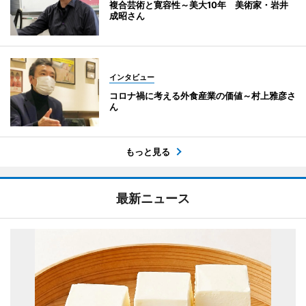
複合芸術と寛容性～美大10年 美術家・岩井
成昭さん
インタビュー
コロナ禍に考える外食産業の価値～村上雅彦さ
ん
もっと見る
最新ニュース