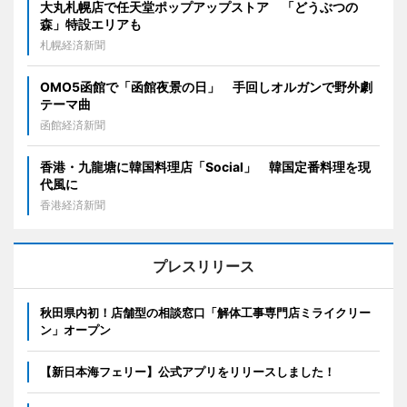
大丸札幌店で任天堂ポップアップストア 「どうぶつの
森」特設エリアも
札幌経済新聞
OMO5函館で「函館夜景の日」 手回しオルガンで野外劇
テーマ曲
函館経済新聞
香港・九龍塘に韓国料理店「Social」 韓国定番料理を現
代風に
香港経済新聞
プレスリリース
秋田県内初！店舗型の相談窓口「解体工事専門店ミライクリー
ン」オープン
【新日本海フェリー】公式アプリをリリースしました！