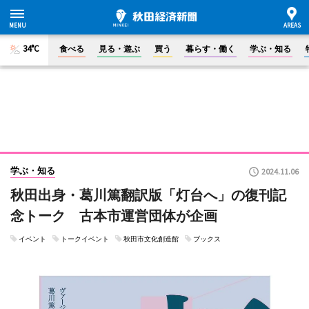
34°C
食べる
見る・遊ぶ
買う
暮らす・働く
学ぶ・知る
学ぶ・知る
2024.11.06
秋田出身・葛川篤翻訳版「灯台へ」の復刊記
念トーク 古本市運営団体が企画
イベント
トークイベント
秋田市文化創造館
ブックス