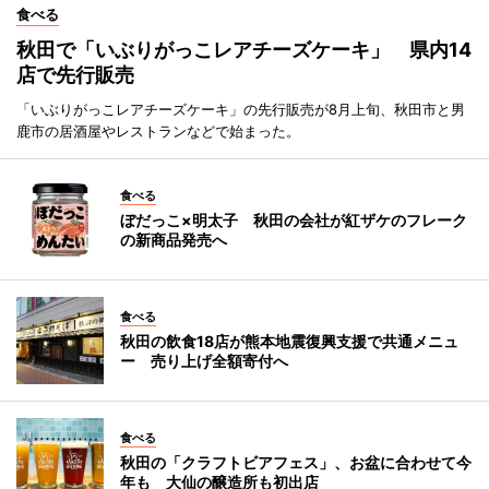
食べる
秋田で「いぶりがっこレアチーズケーキ」 県内14
店で先行販売
「いぶりがっこレアチーズケーキ」の先行販売が8月上旬、秋田市と男
鹿市の居酒屋やレストランなどで始まった。
食べる
ぼだっこ×明太子 秋田の会社が紅ザケのフレーク
の新商品発売へ
食べる
秋田の飲食18店が熊本地震復興支援で共通メニュ
ー 売り上げ全額寄付へ
食べる
秋田の「クラフトビアフェス」、お盆に合わせて今
年も 大仙の醸造所も初出店