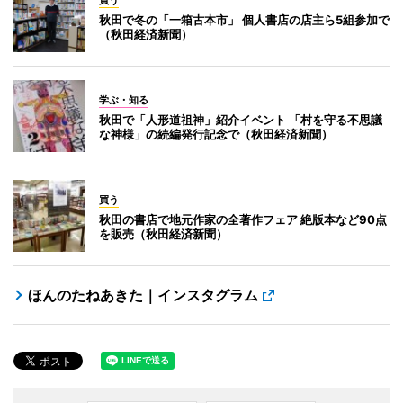
買う
秋田で冬の「一箱古本市」 個人書店の店主ら5組参加で
（秋田経済新聞）
学ぶ・知る
秋田で「人形道祖神」紹介イベント 「村を守る不思議
な神様」の続編発行記念で（秋田経済新聞）
買う
秋田の書店で地元作家の全著作フェア 絶版本など90点
を販売（秋田経済新聞）
ほんのたねあきた｜インスタグラム