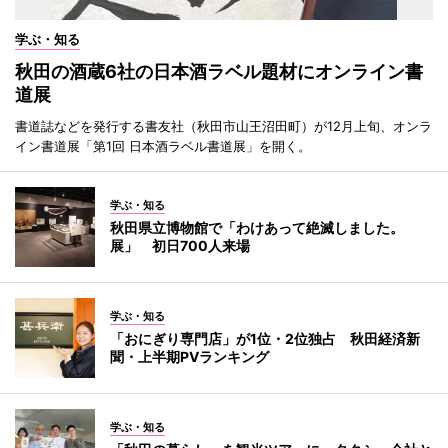
学ぶ・知る
秋田の酒蔵6社の日本酒ラベル題材にオンライン書
道展
書道誌などを発行する書友社（秋田市山王沼田町）が12月上旬、オンラ
イン書道展「第1回 日本酒ラベル書道展」を開く。
学ぶ・知る
秋田県立博物館で「わけあって絶滅しました。
展」 初日700人来場
学ぶ・知る
「おにぎり専門店」が1位・2位独占 秋田経済新
聞・上半期PVランキング
学ぶ・知る