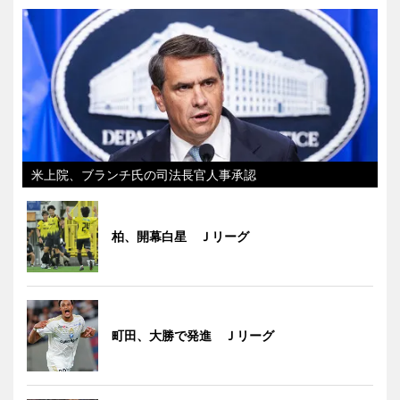
米上院、ブランチ氏の司法長官人事承認
柏、開幕白星 Ｊリーグ
町田、大勝で発進 Ｊリーグ