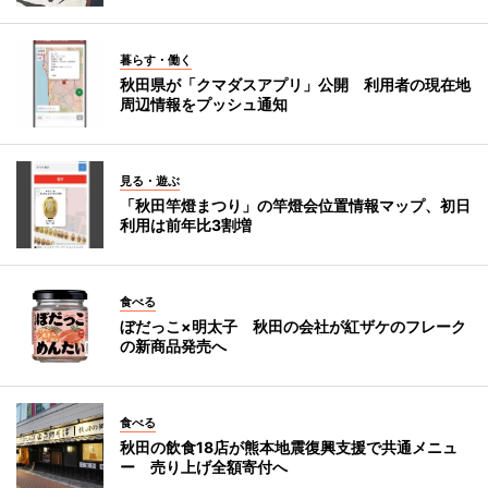
暮らす・働く
秋田県が「クマダスアプリ」公開 利用者の現在地
周辺情報をプッシュ通知
見る・遊ぶ
「秋田竿燈まつり」の竿燈会位置情報マップ、初日
利用は前年比3割増
食べる
ぼだっこ×明太子 秋田の会社が紅ザケのフレーク
の新商品発売へ
食べる
秋田の飲食18店が熊本地震復興支援で共通メニュ
ー 売り上げ全額寄付へ