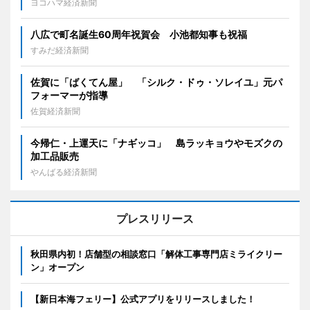
ヨコハマ経済新聞
八広で町名誕生60周年祝賀会 小池都知事も祝福
すみだ経済新聞
佐賀に「ばくてん屋」 「シルク・ドゥ・ソレイユ」元パ
フォーマーが指導
佐賀経済新聞
今帰仁・上運天に「ナギッコ」 島ラッキョウやモズクの
加工品販売
やんばる経済新聞
プレスリリース
秋田県内初！店舗型の相談窓口「解体工事専門店ミライクリー
ン」オープン
【新日本海フェリー】公式アプリをリリースしました！