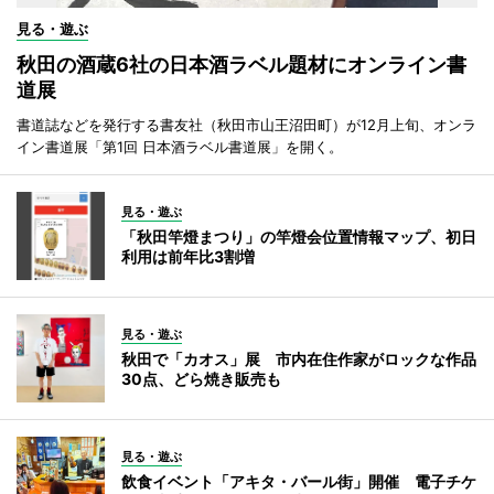
見る・遊ぶ
秋田の酒蔵6社の日本酒ラベル題材にオンライン書
道展
書道誌などを発行する書友社（秋田市山王沼田町）が12月上旬、オンラ
イン書道展「第1回 日本酒ラベル書道展」を開く。
見る・遊ぶ
「秋田竿燈まつり」の竿燈会位置情報マップ、初日
利用は前年比3割増
見る・遊ぶ
秋田で「カオス」展 市内在住作家がロックな作品
30点、どら焼き販売も
見る・遊ぶ
飲食イベント「アキタ・バール街」開催 電子チケ